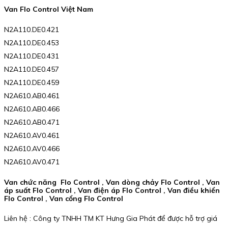
Van Flo Control Việt Nam
N2A110.DE0.421
N2A110.DE0.453
N2A110.DE0.431
N2A110.DE0.457
N2A110.DE0.459
N2A610.AB0.461
N2A610.AB0.466
N2A610.AB0.471
N2A610.AV0.461
N2A610.AV0.466
N2A610.AV0.471
Van chức năng Flo Control , Van dòng chảy Flo Control , Van
áp suất Flo Control , Van điện áp Flo Control , Van điều khiển
Flo Control , Van cổng Flo Control
Liên hệ : Công ty TNHH TM KT Hưng Gia Phát để được hỗ trợ giá