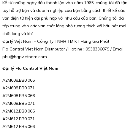
Kể từ những ngày đầu thành lập vào năm 1965, chúng tôi đã tận
tụy hỗ trợ bạn và doanh nghiệp của bạn bằng cách thiết kế các
van điện từ hiện đại phù hợp với nhu cầu của bạn. Chúng tôi đã
tập trung vào các van chất lỏng nhỏ tương thích với hầu hết mọi
chất lỏng và khí.
Đại lý Việt Nam – Công Ty TNHH TM KT Hưng Gia Phát
Flo Control Viet Nam Distributor / Hotline : 0938336079 / Email :
phu@hgpvietnam.com
Đại lý Flo Control Việt Nam
A2M608.BB0.066
A2M608.BB0.071
A2M608.BB5.066
A2M608.BB5.071
A2M612.BB0.066
A2M612.BB0.071
A2M612.BB5.066