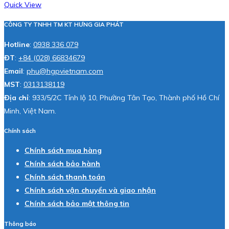
Quick View
CÔNG TY TNHH TM KT HƯNG GIA PHÁT
Hotline
:
0938 336 079
ĐT
:
+84 (028) 66834679
Email
:
phu@hgpvietnam.com
MST
:
0313138119
Địa chỉ
: 933/5/2C Tỉnh lộ 10, Phường Tân Tạo, Thành phố Hồ Chí
Minh, Việt Nam.
Chính sách
Chính sách mua hàng
Chính sách bảo hành
Chính sách thanh toán
Chính sách vận chuyển và giao nhận
Chính sách bảo mật thông tin
Thông báo