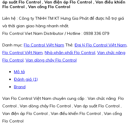
áp suất Flo Control , Van điện áp Flo Control , Van điều khiển
Flo Control , Van cổng Flo Control
Liên hệ : Công ty TNHH TM KT Hưng Gia Phát để được hỗ trợ giá
và thời gian giao hàng nhanh nhất.
Flo Control Viet Nam Distributor / Hotline : 0938 336 079
Danh mục:
Flo Control Việt Nam
Thẻ:
Đại lý Flo Control Việt Nam
,
Flo Control Việt Nam
,
Nhà phân phối Flo Control
,
Van chức năng
Flo Control
,
Van dòng chảy Flo Control
Mô tả
Đánh giá (1)
Brand
Van Flo Control Việt Nam chuyên cung cấp : Van chức năng Flo
Control , Van dòng chảy Flo Control , Van áp suất Flo Control ,
Van điện áp Flo Control , Van điều khiển Flo Control , Van cổng
Flo Control