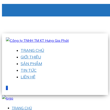
CÔNG TY TNHH TM KT HƯNG GIA PHÁT
Hotline
:
0938 336 079
Email
:
phu@hgpvietnam.com
TRANG CHỦ
GIỚI THIỆU
SẢN PHẨM
TIN TỨC
LIÊN HỆ
0
TRANG CHỦ