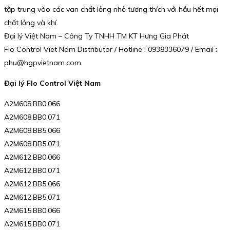
tập trung vào các van chất lỏng nhỏ tương thích với hầu hết mọi
chất lỏng và khí.
Đại lý Việt Nam – Công Ty TNHH TM KT Hưng Gia Phát
Flo Control Viet Nam Distributor / Hotline : 0938336079 / Email :
phu@hgpvietnam.com
Đại lý Flo Control Việt Nam
A2M608.BB0.066
A2M608.BB0.071
A2M608.BB5.066
A2M608.BB5.071
A2M612.BB0.066
A2M612.BB0.071
A2M612.BB5.066
A2M612.BB5.071
A2M615.BB0.066
A2M615.BB0.071