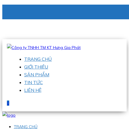
CÔNG TY TNHH TM KT HƯNG GIA PHÁT
Hotline
:
0938 336 079
Email
:
phu@hgpvietnam.com
TRANG CHỦ
GIỚI THIỆU
SẢN PHẨM
TIN TỨC
LIÊN HỆ
0
TRANG CHỦ