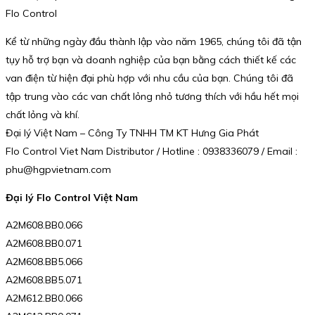
Flo Control
Kể từ những ngày đầu thành lập vào năm 1965, chúng tôi đã tận
tụy hỗ trợ bạn và doanh nghiệp của bạn bằng cách thiết kế các
van điện từ hiện đại phù hợp với nhu cầu của bạn. Chúng tôi đã
tập trung vào các van chất lỏng nhỏ tương thích với hầu hết mọi
chất lỏng và khí.
Đại lý Việt Nam – Công Ty TNHH TM KT Hưng Gia Phát
Flo Control Viet Nam Distributor / Hotline : 0938336079 / Email :
phu@hgpvietnam.com
Đại lý Flo Control Việt Nam
A2M608.BB0.066
A2M608.BB0.071
A2M608.BB5.066
A2M608.BB5.071
A2M612.BB0.066