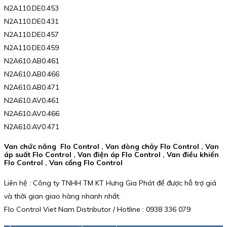
N2A110.DE0.453
N2A110.DE0.431
N2A110.DE0.457
N2A110.DE0.459
N2A610.AB0.461
N2A610.AB0.466
N2A610.AB0.471
N2A610.AV0.461
N2A610.AV0.466
N2A610.AV0.471
Van chức năng Flo Control , Van dòng chảy Flo Control , Van
áp suất Flo Control , Van điện áp Flo Control , Van điều khiển
Flo Control , Van cổng Flo Control
Liên hệ : Công ty TNHH TM KT Hưng Gia Phát để được hỗ trợ giá
và thời gian giao hàng nhanh nhất.
Flo Control Viet Nam Distributor / Hotline : 0938 336 079