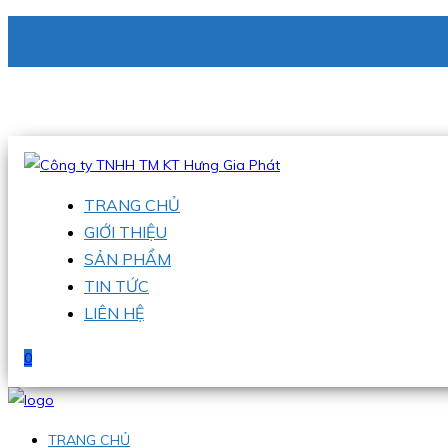
CÔNG TY TNHH TM KT HƯNG GIA PHÁT
Hotline
:
0938 336 079
Email
:
phu@hgpvietnam.com
TRANG CHỦ
GIỚI THIỆU
SẢN PHẨM
TIN TỨC
LIÊN HỆ
0
TRANG CHỦ