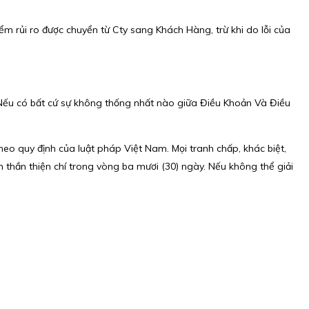
ểm rủi ro được chuyển từ Cty sang Khách Hàng, trừ khi do lỗi của
 Nếu có bất cứ sự không thống nhất nào giữa Điều Khoản Và Điều
eo quy định của luật pháp Việt Nam. Mọi tranh chấp, khác biệt,
h thần thiện chí trong vòng ba mươi (30) ngày. Nếu không thể giải