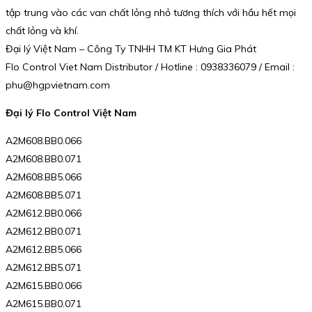
tập trung vào các van chất lỏng nhỏ tương thích với hầu hết mọi
chất lỏng và khí.
Đại lý Việt Nam – Công Ty TNHH TM KT Hưng Gia Phát
Flo Control Viet Nam Distributor / Hotline : 0938336079 / Email :
phu@hgpvietnam.com
Đại lý Flo Control Việt Nam
A2M608.BB0.066
A2M608.BB0.071
A2M608.BB5.066
A2M608.BB5.071
A2M612.BB0.066
A2M612.BB0.071
A2M612.BB5.066
A2M612.BB5.071
A2M615.BB0.066
A2M615.BB0.071