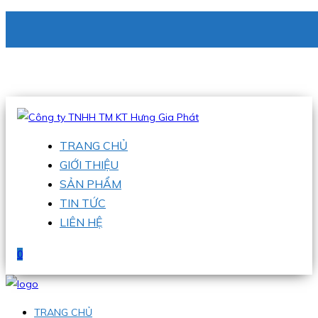
CÔNG TY TNHH TM KT HƯNG GIA PHÁT
Hotline
:
0938 336 079
Email
:
phu@hgpvietnam.com
TRANG CHỦ
GIỚI THIỆU
SẢN PHẨM
TIN TỨC
LIÊN HỆ
0
TRANG CHỦ