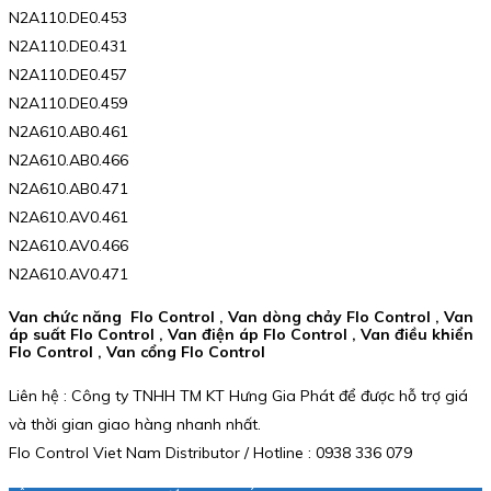
N2A110.DE0.453
N2A110.DE0.431
N2A110.DE0.457
N2A110.DE0.459
N2A610.AB0.461
N2A610.AB0.466
N2A610.AB0.471
N2A610.AV0.461
N2A610.AV0.466
N2A610.AV0.471
Van chức năng Flo Control , Van dòng chảy Flo Control , Van
áp suất Flo Control , Van điện áp Flo Control , Van điều khiển
Flo Control , Van cổng Flo Control
Liên hệ : Công ty TNHH TM KT Hưng Gia Phát để được hỗ trợ giá
và thời gian giao hàng nhanh nhất.
Flo Control Viet Nam Distributor / Hotline : 0938 336 079