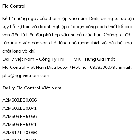
Flo Control
Kể từ những ngày đầu thành lập vào năm 1965, chúng tôi đã tận
tụy hỗ trợ bạn và doanh nghiệp của bạn bằng cách thiết kế các
van điện từ hiện đại phù hợp với nhu cầu của bạn. Chúng tôi đã
tập trung vào các van chất lỏng nhỏ tương thích với hầu hết mọi
chất lỏng và khí.
Đại lý Việt Nam – Công Ty TNHH TM KT Hưng Gia Phát
Flo Control Viet Nam Distributor / Hotline : 0938336079 / Email :
phu@hgpvietnam.com
Đại lý Flo Control Việt Nam
A2M608.BB0.066
A2M608.BB0.071
A2M608.BB5.066
A2M608.BB5.071
A2M612.BB0.066