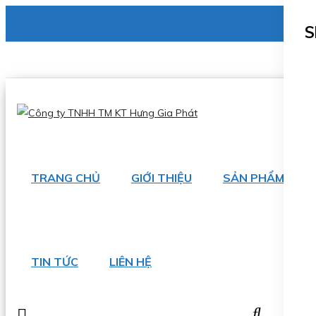
CÔNG TY TNHH TM KT HƯNG GIA PHÁT
S
Hotline
:
0938 336 079
Email
:
phu@hgpvietnam.com
TRANG CHỦ
GIỚI THIỆU
SẢN PHẨM
TIN TỨC
LIÊN HỆ
0