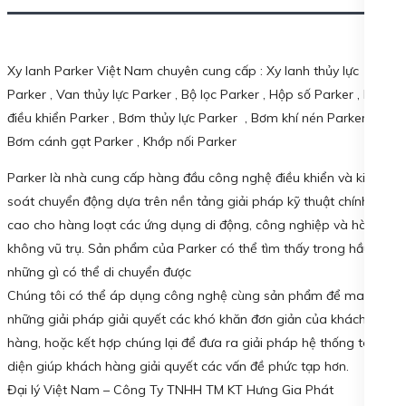
Xy lanh Parker Việt Nam chuyên cung cấp : Xy lanh thủy lực
Parker , Van thủy lực Parker , Bộ lọc Parker , Hộp số Parker , Bộ
điều khiển Parker , Bơm thủy lực Parker , Bơm khí nén Parker ,
Bơm cánh gạt Parker , Khớp nối Parker
Parker là nhà cung cấp hàng đầu công nghệ điều khiển và kiểm
soát chuyển động dựa trên nền tảng giải pháp kỹ thuật chính xác
cao cho hàng loạt các ứng dụng di động, công nghiệp và hàng
không vũ trụ. Sản phẩm của Parker có thể tìm thấy trong hầu hết
những gì có thể di chuyển được
Chúng tôi có thể áp dụng công nghệ cùng sản phẩm để mang lại
những giải pháp giải quyết các khó khăn đơn giản của khách
hàng, hoặc kết hợp chúng lại để đưa ra giải pháp hệ thống toàn
diện giúp khách hàng giải quyết các vấn đề phức tạp hơn.
Đại lý Việt Nam – Công Ty TNHH TM KT Hưng Gia Phát