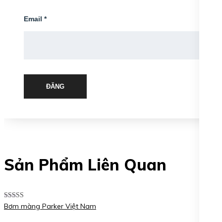
Email
*
ĐĂNG
Sản Phẩm Liên Quan
Được xếp
Bơm màng Parker Việt Nam
hạng
5.00
5
sao