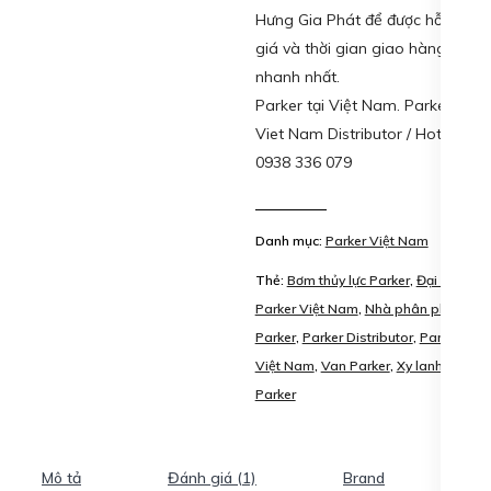
Hưng Gia Phát để được hỗ trợ
giá và thời gian giao hàng
nhanh nhất.
Parker tại Việt Nam. Parker
Viet Nam Distributor / Hotline :
0938 336 079
Danh mục:
Parker Việt Nam
Thẻ:
Bơm thủy lực Parker
,
Đại lý
Parker Việt Nam
,
Nhà phân phối
Parker
,
Parker Distributor
,
Parker
Việt Nam
,
Van Parker
,
Xy lanh
Parker
Mô tả
Đánh giá (1)
Brand