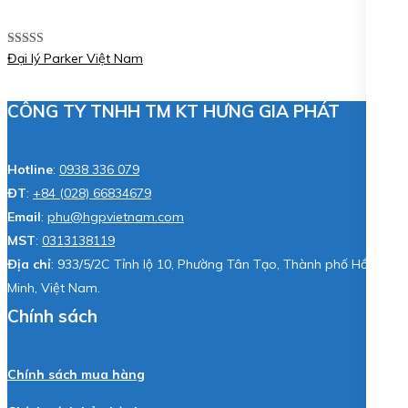
Được xếp
Đại lý Parker Việt Nam
hạng
5.00
5
sao
CÔNG TY TNHH TM KT HƯNG GIA PHÁT
Hotline
:
0938 336 079
ĐT
:
+84 (028) 66834679
Email
:
phu@hgpvietnam.com
MST
:
0313138119
Địa chỉ
: 933/5/2C Tỉnh lộ 10, Phường Tân Tạo, Thành phố Hồ Chí
Minh, Việt Nam.
Chính sách
Chính sách mua hàng