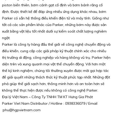
piston biến thiên, bơm cánh gạt cố định và bơm bánh răng cố
định. Được thiết kế để đáp ứng nhiều ứng dụng khác nhau, bơm
Parker có sẵn hệ thống điều khiển điện tử và máy tính. Giống như
tất cả các sản phẩm khác của Parker, những bơm này được sản
xuất bằng vật liệu tốt nhất dưới sự kiểm soát chất lượng nghiêm
ngặt.
Parker là công ty hàng đầu thế giới về công nghệ chuyển động và
điều khiển, cung cấp các giải pháp kỹ thuật chính xác cho nhiều
thị trường di động, công nghiệp và hàng không vũ trụ. Parker hiện
diện trên và xung quanh mọi vật thể chuyển động. Với hơn một
thế kỷ kinh nghiệm, chúng tôi thường xuyên được mời gọi hợp tác
để giải quyết những thách thức kỹ thuật phức tạp nhất. Những đột
phá giúp thế giới sạch hơn, thông minh hơn và an toàn hơn sẽ
không thể thực hiện được nếu không có công nghệ Parker.
Đại lý Việt Nam – Công Ty TNHH TM KT Hưng Gia Phát
Parker Viet Nam Distributor / Hotline : 0938336079 / Email
:phu@hgpvietnam.com