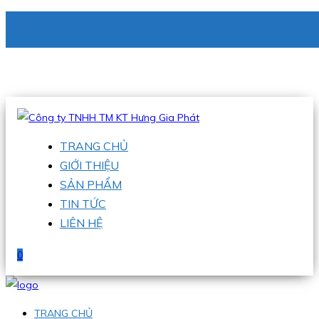
CÔNG TY TNHH TM KT HƯNG GIA PHÁT
Hotline
:
0938 336 079
Email
:
phu@hgpvietnam.com
TRANG CHỦ
GIỚI THIỆU
SẢN PHẨM
TIN TỨC
LIÊN HỆ
0
TRANG CHỦ