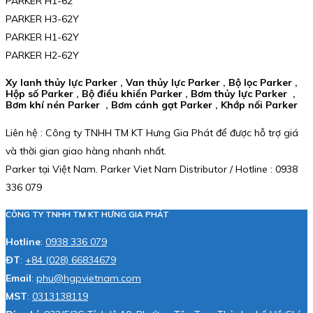
PARKER H1-62
PARKER H3-62Y
PARKER H1-62Y
PARKER H2-62Y
Xy lanh thủy lực Parker , Van thủy lực Parker , Bộ lọc Parker ,
Hộp số Parker , Bộ điều khiển Parker , Bơm thủy lực Parker ,
Bơm khí nén Parker , Bơm cánh gạt Parker , Khớp nối Parker
Liên hệ : Công ty TNHH TM KT Hưng Gia Phát để được hỗ trợ giá
và thời gian giao hàng nhanh nhất.
Parker tại Việt Nam. Parker Viet Nam Distributor / Hotline : 0938
336 079
CÔNG TY TNHH TM KT HƯNG GIA PHÁT
Hotline
:
0938 336 079
ĐT
:
+84 (028) 66834679
Email
:
phu@hgpvietnam.com
MST
:
0313138119