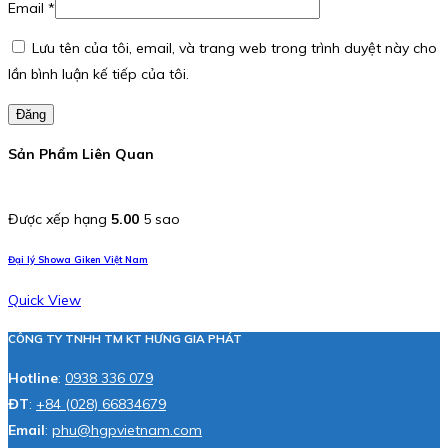
Email
*
Lưu tên của tôi, email, và trang web trong trình duyệt này cho
lần bình luận kế tiếp của tôi.
Đăng
Sản Phẩm Liên Quan
Được xếp hạng
5.00
5 sao
Đại lý Showa Giken Việt Nam
Quick View
CÔNG TY TNHH TM KT HƯNG GIA PHÁT
Hotline
:
0938 336 079
ĐT
:
+84 (028) 66834679
Email
:
phu@hgpvietnam.com