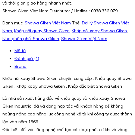
và thời gian giao hàng nhanh nhất.
Showa Giken Viet Nam Distributor / Hotline : 0938 336 079
Danh mục:
Showa Giken Việt Nam
Thẻ:
Đại lý Showa Giken Việt
Nam
,
Khớp nối quay Showa Giken
,
Khớp nối xoay Showa Giken
,
Nhà phân phối Showa Giken
,
Showa Giken Việt Nam
Mô tả
Đánh giá (1)
Brand
Khớp nối xoay Showa Giken chuyên cung cấp : Khớp quay Showa
Giken , Khớp xoay Showa Giken , Khớp đặc biệt Showa Giken
Là nhà sản xuất hàng đầu về khớp quay và khớp xoay, Showa
Giken Industrial đã và đang hợp tác với khách hàng để không
ngừng nâng cao năng lực công nghệ kể từ khi công ty được thành
lập vào năm 1966.
Đặc biệt, đối với công nghệ chế tạo các loại phớt cơ khí và vòng