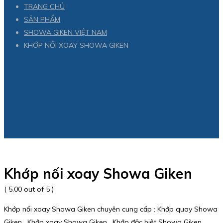
TRANG CHỦ
SẢN PHẨM
SHOWA GIKEN VIỆT NAM
KHỚP NỐI XOAY SHOWA GIKEN
Khớp nối xoay Showa Giken
( 5.00 out of 5 )
Khớp nối xoay Showa Giken chuyên cung cấp : Khớp quay Showa
Giken , Khớp xoay Showa Giken , Khớp đặc biệt Showa Giken