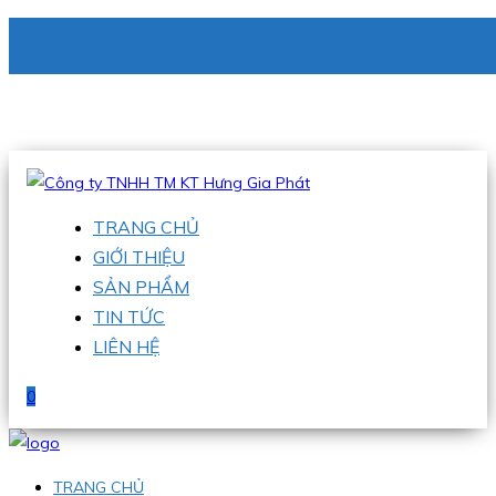
CÔNG TY TNHH TM KT HƯNG GIA PHÁT
Hotline
:
0938 336 079
Email
:
phu@hgpvietnam.com
TRANG CHỦ
GIỚI THIỆU
SẢN PHẨM
TIN TỨC
LIÊN HỆ
0
TRANG CHỦ