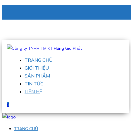
CÔNG TY TNHH TM KT HƯNG GIA PHÁT
Hotline
:
0938 336 079
Email
:
phu@hgpvietnam.com
TRANG CHỦ
GIỚI THIỆU
SẢN PHẨM
TIN TỨC
LIÊN HỆ
0
TRANG CHỦ