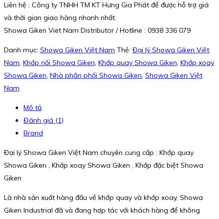
Liên hệ : Công ty TNHH TM KT Hưng Gia Phát để được hỗ trợ giá
và thời gian giao hàng nhanh nhất.
Showa Giken Viet Nam Distributor / Hotline : 0938 336 079
Danh mục:
Showa Giken Việt Nam
Thẻ:
Đại lý Showa Giken Việt
Nam
,
Khớp nối Showa Giken
,
Khớp quay Showa Giken
,
Khớp xoay
Showa Giken
,
Nhà phân phối Showa Giken
,
Showa Giken Việt
Nam
Mô tả
Đánh giá (1)
Brand
Đại lý Showa Giken Việt Nam chuyên cung cấp : Khớp quay
Showa Giken , Khớp xoay Showa Giken , Khớp đặc biệt Showa
Giken
Là nhà sản xuất hàng đầu về khớp quay và khớp xoay, Showa
Giken Industrial đã và đang hợp tác với khách hàng để không