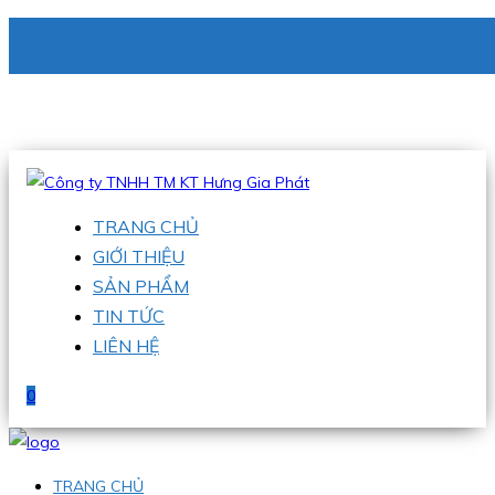
CÔNG TY TNHH TM KT HƯNG GIA PHÁT
Hotline
:
0938 336 079
Email
:
phu@hgpvietnam.com
TRANG CHỦ
GIỚI THIỆU
SẢN PHẨM
TIN TỨC
LIÊN HỆ
0
TRANG CHỦ