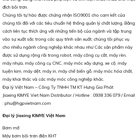
đích bôi trơn.
Chúng tôi tự hào được chứng nhận ISO9001 cho cam kết của
chúng tôi đối với các tiêu chuẩn hệ thống quản lý chất lượng. Bằng
cách liên tục thích ứng với những tiến bộ của ngành và tập trung
vào sự xuất sắc trong các quy trình sản xuất, chúng tôi phục vụ
cho nhiều ngành công nghiệp khác nhau như Các sản phẩm này
được sử dụng rộng rãi trong robot, máy công cụ cắt, máy rèn,
máy nhựa, máy công cụ CNC, máy móc xây dựng, xe cộ, máy
luyện kim, máy dệt, máy in, máy chế biến gỗ, máy móc hóa chất,
máy khai thác và các máy móc công nghiệp khác.
Đại lý Việt Nam – Công Ty TNHH TM KT Hưng Gia Phát
Jiaxing KIMYE Viet Nam Distributor / Hotline : 0938 336 079 / Email
: phu@hgpvietnam.com
Đại lý Jiaxing KIMYE Việt Nam
Bơm mỡ
Máy bơm bôi trơn điện KHT