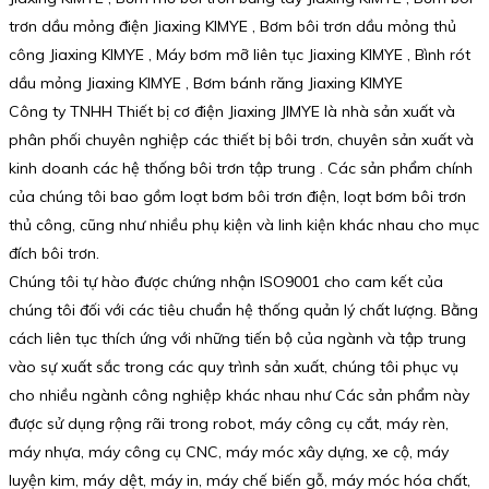
trơn dầu mỏng điện Jiaxing KIMYE , Bơm bôi trơn dầu mỏng thủ
công Jiaxing KIMYE , Máy bơm mỡ liên tục Jiaxing KIMYE , Bình rót
dầu mỏng Jiaxing KIMYE , Bơm bánh răng Jiaxing KIMYE
Công ty TNHH Thiết bị cơ điện Jiaxing JIMYE là nhà sản xuất và
phân phối chuyên nghiệp các thiết bị bôi trơn, chuyên sản xuất và
kinh doanh các hệ thống bôi trơn tập trung . Các sản phẩm chính
của chúng tôi bao gồm loạt bơm bôi trơn điện, loạt bơm bôi trơn
thủ công, cũng như nhiều phụ kiện và linh kiện khác nhau cho mục
đích bôi trơn.
Chúng tôi tự hào được chứng nhận ISO9001 cho cam kết của
chúng tôi đối với các tiêu chuẩn hệ thống quản lý chất lượng. Bằng
cách liên tục thích ứng với những tiến bộ của ngành và tập trung
vào sự xuất sắc trong các quy trình sản xuất, chúng tôi phục vụ
cho nhiều ngành công nghiệp khác nhau như Các sản phẩm này
được sử dụng rộng rãi trong robot, máy công cụ cắt, máy rèn,
máy nhựa, máy công cụ CNC, máy móc xây dựng, xe cộ, máy
luyện kim, máy dệt, máy in, máy chế biến gỗ, máy móc hóa chất,