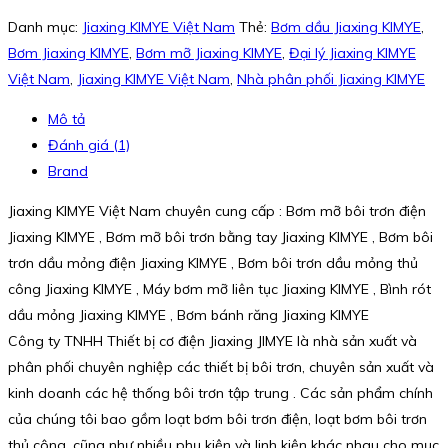
Danh mục:
Jiaxing KIMYE Việt Nam
Thẻ:
Bơm dầu Jiaxing KIMYE
,
Bơm Jiaxing KIMYE
,
Bơm mỡ Jiaxing KIMYE
,
Đại lý Jiaxing KIMYE
Việt Nam
,
Jiaxing KIMYE Việt Nam
,
Nhà phân phối Jiaxing KIMYE
Mô tả
Đánh giá (1)
Brand
Jiaxing KIMYE Việt Nam chuyên cung cấp : Bơm mỡ bôi trơn điện
Jiaxing KIMYE , Bơm mỡ bôi trơn bằng tay Jiaxing KIMYE , Bơm bôi
trơn dầu mỏng điện Jiaxing KIMYE , Bơm bôi trơn dầu mỏng thủ
công Jiaxing KIMYE , Máy bơm mỡ liên tục Jiaxing KIMYE , Bình rót
dầu mỏng Jiaxing KIMYE , Bơm bánh răng Jiaxing KIMYE
Công ty TNHH Thiết bị cơ điện Jiaxing JIMYE là nhà sản xuất và
phân phối chuyên nghiệp các thiết bị bôi trơn, chuyên sản xuất và
kinh doanh các hệ thống bôi trơn tập trung . Các sản phẩm chính
của chúng tôi bao gồm loạt bơm bôi trơn điện, loạt bơm bôi trơn
thủ công, cũng như nhiều phụ kiện và linh kiện khác nhau cho mục