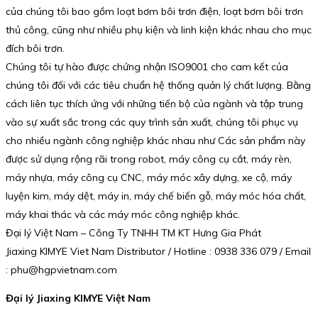
của chúng tôi bao gồm loạt bơm bôi trơn điện, loạt bơm bôi trơn
thủ công, cũng như nhiều phụ kiện và linh kiện khác nhau cho mục
đích bôi trơn.
Chúng tôi tự hào được chứng nhận ISO9001 cho cam kết của
chúng tôi đối với các tiêu chuẩn hệ thống quản lý chất lượng. Bằng
cách liên tục thích ứng với những tiến bộ của ngành và tập trung
vào sự xuất sắc trong các quy trình sản xuất, chúng tôi phục vụ
cho nhiều ngành công nghiệp khác nhau như Các sản phẩm này
được sử dụng rộng rãi trong robot, máy công cụ cắt, máy rèn,
máy nhựa, máy công cụ CNC, máy móc xây dựng, xe cộ, máy
luyện kim, máy dệt, máy in, máy chế biến gỗ, máy móc hóa chất,
máy khai thác và các máy móc công nghiệp khác.
Đại lý Việt Nam – Công Ty TNHH TM KT Hưng Gia Phát
Jiaxing KIMYE Viet Nam Distributor / Hotline : 0938 336 079 / Email
: phu@hgpvietnam.com
Đại lý Jiaxing KIMYE Việt Nam