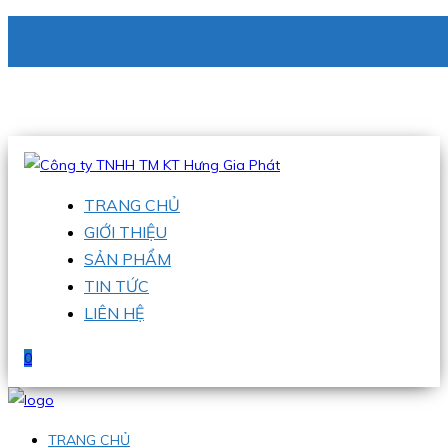
CÔNG TY TNHH TM KT HƯNG GIA PHÁT
Hotline
:
0938 336 079
Email
:
phu@hgpvietnam.com
TRANG CHỦ
GIỚI THIỆU
SẢN PHẨM
TIN TỨC
LIÊN HỆ
0
TRANG CHỦ