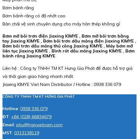
Bơm bánh răng
Bơm bánh răng có độ nhớt cao
Bàn chải vệ sinh chuyên dụng cho máy hàn thép không gỉ
Bơm mỡ bôi trơn điện Jiaxing KIMYE , Bơm mỡ bôi trơn bằng
tay Jiaxing KIMYE , Bơm bôi trơn dầu mỏng điện Jiaxing KIMYE ,
Bơm bôi trơn dầu mỏng thủ công Jiaxing KIMYE , Máy bơm mỡ
liên tục Jiaxing KIMYE , Bình rót dầu mỏng Jiaxing KIMYE , Bơm
bánh răng Jiaxing KIMYE
Liên hệ : Công ty TNHH TM KT Hưng Gia Phát để được hỗ trợ giá
và thời gian giao hàng nhanh nhất.
Jiaxing KIMYE Viet Nam Distributor / Hotline : 0938 336 079
CÔNG TY TNHH TM KT HƯNG GIA PHÁT
Hotline
:
0938 336 079
ĐT
:
+84 (028) 66834679
Email
:
phu@hgpvietnam.com
MST
:
0313138119