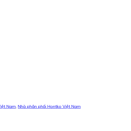
Việt Nam
,
Nhà phân phối Hontko Việt Nam