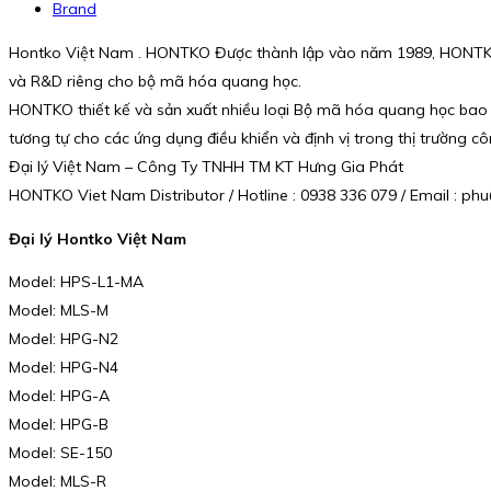
Brand
Hontko Việt Nam . HONTKO Được thành lập vào năm 1989, HONTKO c
và R&D riêng cho bộ mã hóa quang học.
HONTKO thiết kế và sản xuất nhiều loại Bộ mã hóa quang học bao g
tương tự cho các ứng dụng điều khiển và định vị trong thị trường c
Đại lý Việt Nam – Công Ty TNHH TM KT Hưng Gia Phát
HONTKO Viet Nam Distributor / Hotline : 0938 336 079 / Email : 
Đại lý Hontko Việt Nam
Model: HPS-L1-MA
Model: MLS-M
Model: HPG-N2
Model: HPG-N4
Model: HPG-A
Model: HPG-B
Model: SE-150
Model: MLS-R