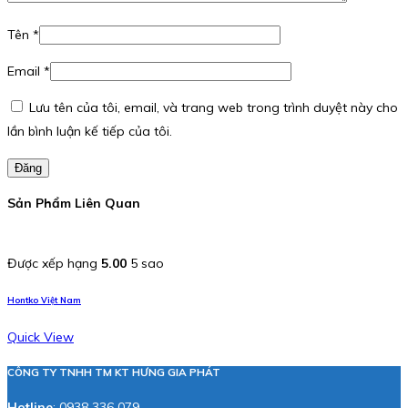
Tên
*
Email
*
Lưu tên của tôi, email, và trang web trong trình duyệt này cho
lần bình luận kế tiếp của tôi.
Đăng
Sản Phẩm Liên Quan
Được xếp hạng
5.00
5 sao
Hontko Việt Nam
Quick View
CÔNG TY TNHH TM KT HƯNG GIA PHÁT
Hotline
:
0938 336 079