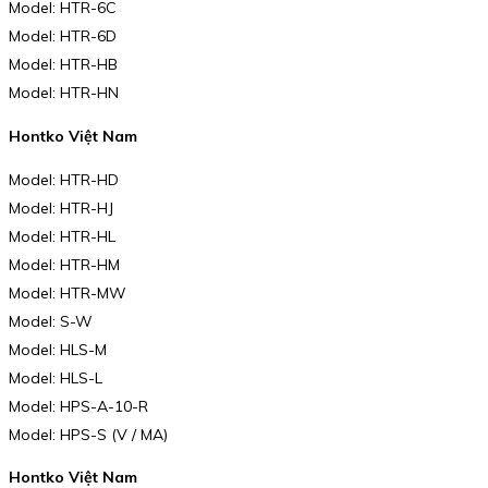
Model: HTR-6C
Model: HTR-6D
Model: HTR-HB
Model: HTR-HN
Hontko Việt Nam
Model: HTR-HD
Model: HTR-HJ
Model: HTR-HL
Model: HTR-HM
Model: HTR-MW
Model: S-W
Model: HLS-M
Model: HLS-L
Model: HPS-A-10-R
Model: HPS-S (V / MA)
Hontko Việt Nam