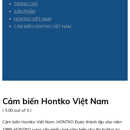
TRANG CHỦ
SẢN PHẨM
HONTKO VIỆT NAM
CẢM BIẾN HONTKO VIỆT NAM
Cảm biến Hontko Việt Nam
( 5.00 out of 5 )
Cảm biến Hontko Việt Nam. HONTKO Được thành lập vào năm
1989, HONTKO cung cấp nhiều loại cảm biến cho thị trường tự