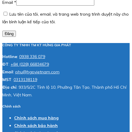
Email
*
Lưu tên của tôi, email, và trang web trong trình duyệt này cho
lần bình luận kế tiếp của tôi.
Đăng
CÔNG TY TNHH TM KT HƯNG GIA PHÁT
Hotline
:
0938 336 079
ĐT
:
+84 (028) 66834679
Email
:
phu@hgpvietnam.com
MST
:
0313138119
Địa chỉ
: 933/5/2C Tỉnh lộ 10, Phường Tân Tạo, Thành phố Hồ Chí
Minh, Việt Nam.
Chính sách
Chính sách mua hàng
Chính sách bảo hành