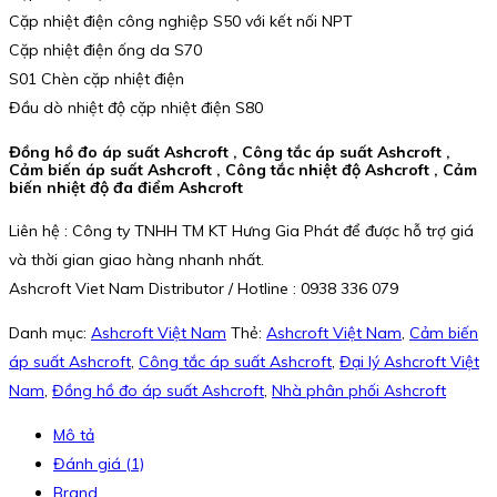
Cặp nhiệt điện công nghiệp S50 với kết nối NPT
Cặp nhiệt điện ống da S70
S01 Chèn cặp nhiệt điện
Đầu dò nhiệt độ cặp nhiệt điện S80
Đồng hồ đo áp suất Ashcroft , Công tắc áp suất Ashcroft ,
Cảm biến áp suất Ashcroft , Công tắc nhiệt độ Ashcroft , Cảm
biến nhiệt độ đa điểm Ashcroft
Liên hệ : Công ty TNHH TM KT Hưng Gia Phát để được hỗ trợ giá
và thời gian giao hàng nhanh nhất.
Ashcroft Viet Nam Distributor / Hotline : 0938 336 079
Danh mục:
Ashcroft Việt Nam
Thẻ:
Ashcroft Việt Nam
,
Cảm biến
áp suất Ashcroft
,
Công tắc áp suất Ashcroft
,
Đại lý Ashcroft Việt
Nam
,
Đồng hồ đo áp suất Ashcroft
,
Nhà phân phối Ashcroft
Mô tả
Đánh giá (1)
Brand