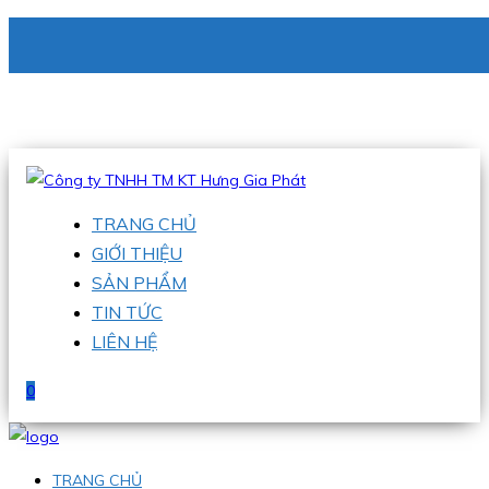
CÔNG TY TNHH TM KT HƯNG GIA PHÁT
Hotline
:
0938 336 079
Email
:
phu@hgpvietnam.com
TRANG CHỦ
GIỚI THIỆU
SẢN PHẨM
TIN TỨC
LIÊN HỆ
0
TRANG CHỦ