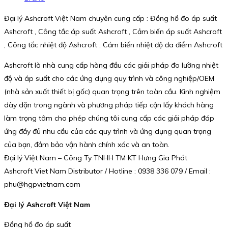
Đại lý Ashcroft Việt Nam chuyên cung cấp : Đồng hồ đo áp suất
Ashcroft , Công tắc áp suất Ashcroft , Cảm biến áp suất Ashcroft
, Công tắc nhiệt độ Ashcroft , Cảm biến nhiệt độ đa điểm Ashcroft
Ashcroft là nhà cung cấp hàng đầu các giải pháp đo lường nhiệt
độ và áp suất cho các ứng dụng quy trình và công nghiệp/OEM
(nhà sản xuất thiết bị gốc) quan trọng trên toàn cầu. Kinh nghiệm
dày dặn trong ngành và phương pháp tiếp cận lấy khách hàng
làm trọng tâm cho phép chúng tôi cung cấp các giải pháp đáp
ứng đầy đủ nhu cầu của các quy trình và ứng dụng quan trọng
của bạn, đảm bảo vận hành chính xác và an toàn.
Đại lý Việt Nam – Công Ty TNHH TM KT Hưng Gia Phát
Ashcroft Viet Nam Distributor / Hotline : 0938 336 079 / Email :
phu@hgpvietnam.com
Đại lý Ashcroft Việt Nam
Đồng hồ đo áp suất