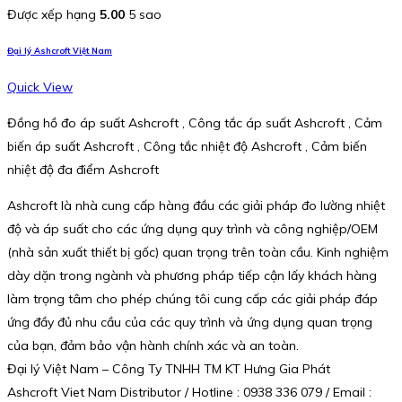
Được xếp hạng
5.00
5 sao
Đại lý Ashcroft Việt Nam
Quick View
Đồng hồ đo áp suất Ashcroft , Công tắc áp suất Ashcroft , Cảm
biến áp suất Ashcroft , Công tắc nhiệt độ Ashcroft , Cảm biến
nhiệt độ đa điểm Ashcroft
Ashcroft là nhà cung cấp hàng đầu các giải pháp đo lường nhiệt
độ và áp suất cho các ứng dụng quy trình và công nghiệp/OEM
(nhà sản xuất thiết bị gốc) quan trọng trên toàn cầu. Kinh nghiệm
dày dặn trong ngành và phương pháp tiếp cận lấy khách hàng
làm trọng tâm cho phép chúng tôi cung cấp các giải pháp đáp
ứng đầy đủ nhu cầu của các quy trình và ứng dụng quan trọng
của bạn, đảm bảo vận hành chính xác và an toàn.
Đại lý Việt Nam – Công Ty TNHH TM KT Hưng Gia Phát
Ashcroft Viet Nam Distributor / Hotline : 0938 336 079 / Email :