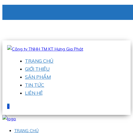
CÔNG TY TNHH TM KT HƯNG GIA PHÁT
Hotline
:
0938 336 079
Email
:
phu@hgpvietnam.com
TRANG CHỦ
GIỚI THIỆU
SẢN PHẨM
TIN TỨC
LIÊN HỆ
0
TRANG CHỦ