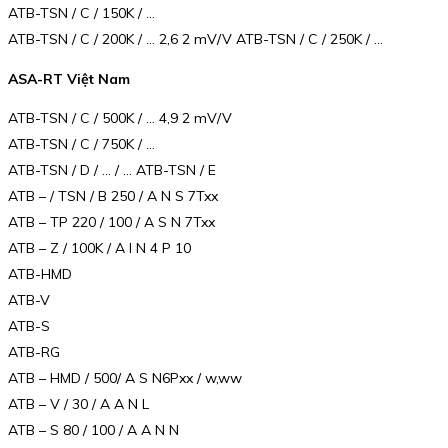
ATB-TSN / C / 150K / …
ATB-TSN / C / 200K / … 2,6 2 mV/V ATB-TSN / C / 250K / …
ASA-RT Việt Nam
ATB-TSN / C / 500K / … 4,9 2 mV/V
ATB-TSN / C / 750K / …
ATB-TSN / D / … / … ATB-TSN / E
ATB – / TSN / B 250 / A N S 7Txx
ATB – TP 220 / 100 / A S N 7Txx
ATB – Z / 100K / A I N 4 P 10
ATB-HMD
ATB-V
ATB-S
ATB-RG
ATB – HMD / 500/ A S N6Pxx / w,ww
ATB – V / 30 / A A N L
ATB – S 80 / 100 / A A N N