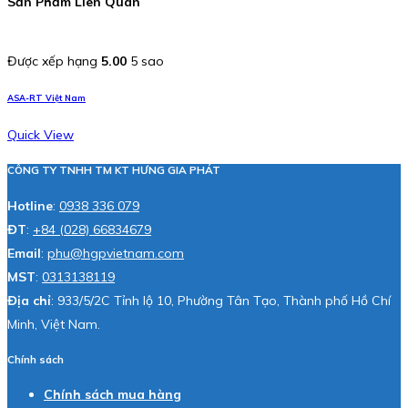
Sản Phẩm Liên Quan
Được xếp hạng
5.00
5 sao
ASA-RT Việt Nam
Quick View
CÔNG TY TNHH TM KT HƯNG GIA PHÁT
Hotline
:
0938 336 079
ĐT
:
+84 (028) 66834679
Email
:
phu@hgpvietnam.com
MST
:
0313138119
Địa chỉ
: 933/5/2C Tỉnh lộ 10, Phường Tân Tạo, Thành phố Hồ Chí
Minh, Việt Nam.
Chính sách
Chính sách mua hàng