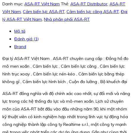
Danh mục:
ASA-RT Việt Nam
Thẻ:
ASA-RT Distributor
,
ASA-RT
Việt Nam
,
Cảm biến lực ASA-RT
,
Cảm biến lực căng ASA-RT
,
Đại
lý ASA-RT Việt Nam
,
Nhà phân phối ASA-RT
Mô tả
Đánh giá (1)
Brand
Đại lý ASA-RT Việt Nam . ASA-RT chuyên cung cấp : Đồng hồ đo
mô men xoắn , Cảm biến lực , Cảm biến lực căng , Cảm biến lực
hình trục xoay , Cảm biến lực nén-kéo , Cảm biến lực bằng thép
không gỉ , Cảm biến lực hình bích , Cuộn đo lường , Bộ khuếch đại
ASA-RT đồng nghĩa với độ chính xác cao nhất, sự đổi mới và năng
lực trong các hệ thống đo lực và mô-men xoắn. Lịch sử chuyên
môn của ASA-RT bắt đầu vào đầu những năm 90, khi một nhóm
kỹ thuật viên có kinh nghiệm hợp nhất trong lĩnh vực tự động hóa
công nghiệp thành lập công ty Realtime s.r.l., một công ty mạnh
mẽ trong việc phát triển các dự án ứng dụng. Gần như cùng thời