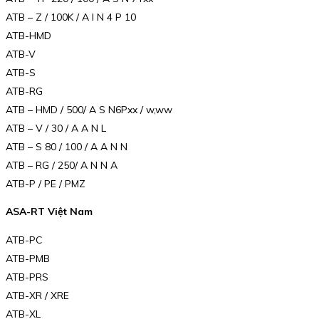
ATB – Z / 100K / A I N 4 P 10
ATB-HMD
ATB-V
ATB-S
ATB-RG
ATB – HMD / 500/ A S N6Pxx / w,ww
ATB – V / 30 / A A N L
ATB – S 80 / 100 / A A N N
ATB – RG / 250/ A N N A
ATB-P / PE / PMZ
ASA-RT Việt Nam
ATB-PC
ATB-PMB
ATB-PRS
ATB-XR / XRE
ATB-XL