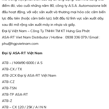
điểm đó, vào cuối những năm 80, công ty A.S.A. Automazione bắt
đầu hoạt động, với việc sản xuất và thương mại hóa các cảm biến
lực đầu tiên (hoặc cảm biến lực), bắt đầu từ lĩnh vực sản xuất dây,
sau đó mở rộng sản xuất máy in nhựa và giấy..
Đại lý Việt Nam – Công Ty TNHH TM KT Hưng Gia Phát
ASA-RT Viet Nam Distributor / Hotline : 0938 336 079 / Email :
phu@hgpvietnam.com
Đại lý ASA-RT Việt Nam
ATB – / NXM90 6000 / A S
ATB-CX / TX
ATB-2CX Đại lý ASA-RT Việt Nam
ATB-CZ
ATB-TSN
ATB-TP ASA-RT
ATB-Z
ATB – CX 120 / 25K / A I N N