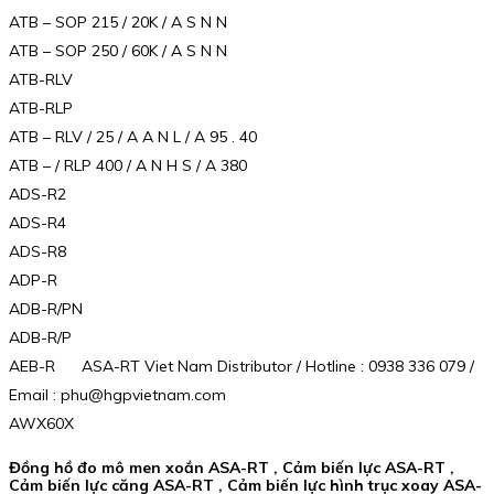
ATB – SOP 215 / 20K / A S N N
ATB – SOP 250 / 60K / A S N N
ATB-RLV
ATB-RLP
ATB – RLV / 25 / A A N L / A 95 . 40
ATB – / RLP 400 / A N H S / A 380
ADS-R2
ADS-R4
ADS-R8
ADP-R
ADB-R/PN
ADB-R/P
AEB-R ASA-RT Viet Nam Distributor / Hotline : 0938 336 079 /
Email : phu@hgpvietnam.com
AWX60X
Đồng hồ đo mô men xoắn ASA-RT , Cảm biến lực ASA-RT ,
Cảm biến lực căng ASA-RT , Cảm biến lực hình trục xoay ASA-