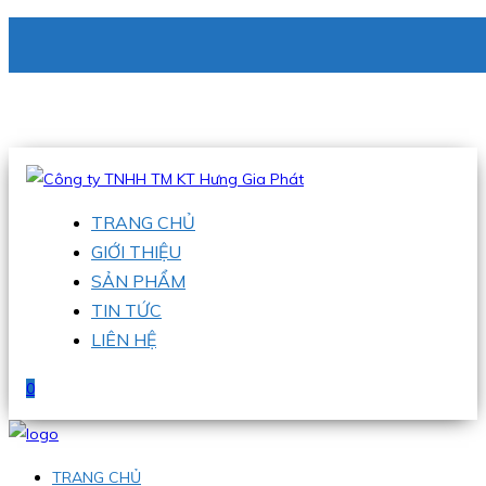
CÔNG TY TNHH TM KT HƯNG GIA PHÁT
Hotline
:
0938 336 079
Email
:
phu@hgpvietnam.com
TRANG CHỦ
GIỚI THIỆU
SẢN PHẨM
TIN TỨC
LIÊN HỆ
0
TRANG CHỦ