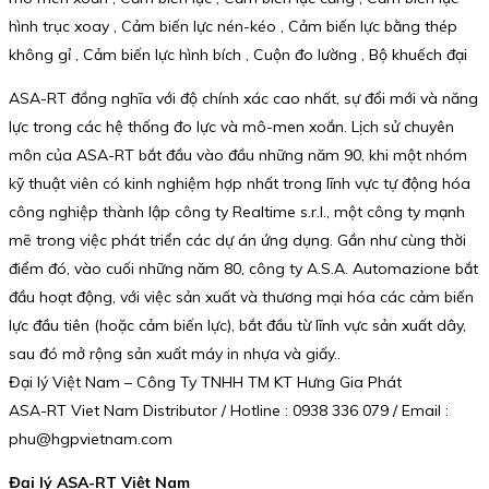
hình trục xoay , Cảm biến lực nén-kéo , Cảm biến lực bằng thép
không gỉ , Cảm biến lực hình bích , Cuộn đo lường , Bộ khuếch đại
ASA-RT đồng nghĩa với độ chính xác cao nhất, sự đổi mới và năng
lực trong các hệ thống đo lực và mô-men xoắn. Lịch sử chuyên
môn của ASA-RT bắt đầu vào đầu những năm 90, khi một nhóm
kỹ thuật viên có kinh nghiệm hợp nhất trong lĩnh vực tự động hóa
công nghiệp thành lập công ty Realtime s.r.l., một công ty mạnh
mẽ trong việc phát triển các dự án ứng dụng. Gần như cùng thời
điểm đó, vào cuối những năm 80, công ty A.S.A. Automazione bắt
đầu hoạt động, với việc sản xuất và thương mại hóa các cảm biến
lực đầu tiên (hoặc cảm biến lực), bắt đầu từ lĩnh vực sản xuất dây,
sau đó mở rộng sản xuất máy in nhựa và giấy..
Đại lý Việt Nam – Công Ty TNHH TM KT Hưng Gia Phát
ASA-RT Viet Nam Distributor / Hotline : 0938 336 079 / Email :
phu@hgpvietnam.com
Đại lý ASA-RT Việt Nam