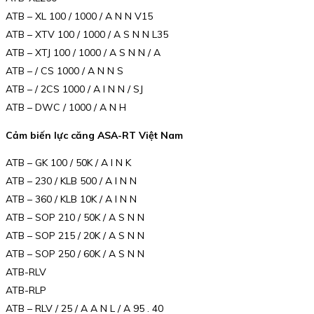
ATB – XL 100 / 1000 / A N N V15
ATB – XTV 100 / 1000 / A S N N L35
ATB – XTJ 100 / 1000 / A S N N / A
ATB – / CS 1000 / A N N S
ATB – / 2CS 1000 / A I N N / SJ
ATB – DWC / 1000 / A N H
Cảm biến lực căng ASA-RT Việt Nam
ATB – GK 100 / 50K / A I N K
ATB – 230 / KLB 500 / A I N N
ATB – 360 / KLB 10K / A I N N
ATB – SOP 210 / 50K / A S N N
ATB – SOP 215 / 20K / A S N N
ATB – SOP 250 / 60K / A S N N
ATB-RLV
ATB-RLP
ATB – RLV / 25 / A A N L / A 95 . 40