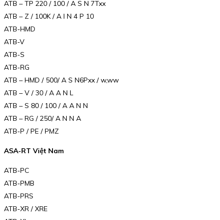
ATB – TP 220 / 100 / A S N 7Txx
ATB – Z / 100K / A I N 4 P 10
ATB-HMD
ATB-V
ATB-S
ATB-RG
ATB – HMD / 500/ A S N6Pxx / w,ww
ATB – V / 30 / A A N L
ATB – S 80 / 100 / A A N N
ATB – RG / 250/ A N N A
ATB-P / PE / PMZ
ASA-RT Việt Nam
ATB-PC
ATB-PMB
ATB-PRS
ATB-XR / XRE