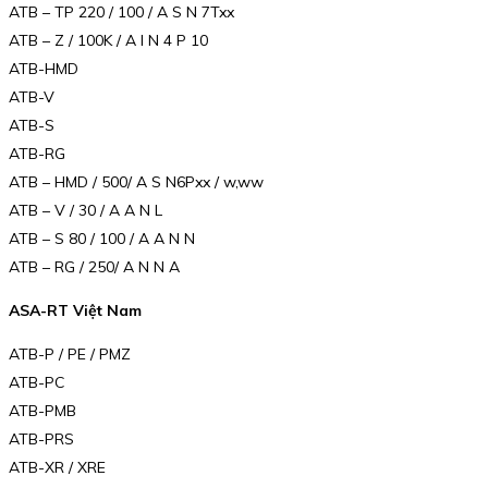
ATB – TP 220 / 100 / A S N 7Txx
ATB – Z / 100K / A I N 4 P 10
ATB-HMD
ATB-V
ATB-S
ATB-RG
ATB – HMD / 500/ A S N6Pxx / w,ww
ATB – V / 30 / A A N L
ATB – S 80 / 100 / A A N N
ATB – RG / 250/ A N N A
ASA-RT Việt Nam
ATB-P / PE / PMZ
ATB-PC
ATB-PMB
ATB-PRS
ATB-XR / XRE