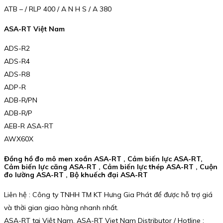
ATB – / RLP 400 / A N H S / A 380
ASA-RT Việt Nam
ADS-R2
ADS-R4
ADS-R8
ADP-R
ADB-R/PN
ADB-R/P
AEB-R ASA-RT
AWX60X
Đồng hồ đo mô men xoắn ASA-RT , Cảm biến lực ASA-RT,
Cảm biến lực căng ASA-RT , Cảm biến lực thép ASA-RT , Cuộn
đo lường ASA-RT , Bộ khuếch đại ASA-RT
Liên hệ : Công ty TNHH TM KT Hưng Gia Phát để được hỗ trợ giá
và thời gian giao hàng nhanh nhất.
ASA-RT tại Việt Nam. ASA-RT Viet Nam Distributor / Hotline :