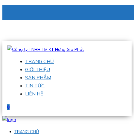
CÔNG TY TNHH TM KT HƯNG GIA PHÁT
Hotline
:
0938 336 079
Email
:
phu@hgpvietnam.com
TRANG CHỦ
GIỚI THIỆU
SẢN PHẨM
TIN TỨC
LIÊN HỆ
0
TRANG CHỦ