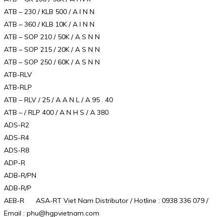
ATB – 230 / KLB 500 / A I N N
ATB – 360 / KLB 10K / A I N N
ATB – SOP 210 / 50K / A S N N
ATB – SOP 215 / 20K / A S N N
ATB – SOP 250 / 60K / A S N N
ATB-RLV
ATB-RLP
ATB – RLV / 25 / A A N L / A 95 . 40
ATB – / RLP 400 / A N H S / A 380
ADS-R2
ADS-R4
ADS-R8
ADP-R
ADB-R/PN
ADB-R/P
AEB-R ASA-RT Viet Nam Distributor / Hotline : 0938 336 079 /
Email : phu@hgpvietnam.com