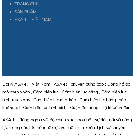
TRANG CHỦ
SẢN PHẨM
ASA-RT VIỆT NAM
Đại lý ASA-RT Việt Nam . ASA-RT chuyên cung cấp : Đồng hồ đo
mô men xoắn , Cảm biến lực , Cảm biến lực căng , Cảm biến lực
hình trục xoay , Cảm biến lực nén-kéo , Cảm biến lực bằng thép
không gỉ , Cảm biến lực hình bích , Cuộn đo lường , Bộ khuếch đại
ASA-RT đồng nghĩa với độ chính xác cao nhất, sự đổi mới và năng
lực trong các hệ thống đo lực và mô-men xoắn. Lịch sử chuyên