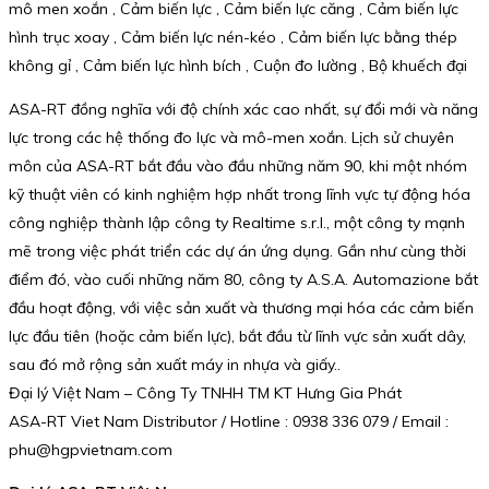
mô men xoắn , Cảm biến lực , Cảm biến lực căng , Cảm biến lực
hình trục xoay , Cảm biến lực nén-kéo , Cảm biến lực bằng thép
không gỉ , Cảm biến lực hình bích , Cuộn đo lường , Bộ khuếch đại
ASA-RT đồng nghĩa với độ chính xác cao nhất, sự đổi mới và năng
lực trong các hệ thống đo lực và mô-men xoắn. Lịch sử chuyên
môn của ASA-RT bắt đầu vào đầu những năm 90, khi một nhóm
kỹ thuật viên có kinh nghiệm hợp nhất trong lĩnh vực tự động hóa
công nghiệp thành lập công ty Realtime s.r.l., một công ty mạnh
mẽ trong việc phát triển các dự án ứng dụng. Gần như cùng thời
điểm đó, vào cuối những năm 80, công ty A.S.A. Automazione bắt
đầu hoạt động, với việc sản xuất và thương mại hóa các cảm biến
lực đầu tiên (hoặc cảm biến lực), bắt đầu từ lĩnh vực sản xuất dây,
sau đó mở rộng sản xuất máy in nhựa và giấy..
Đại lý Việt Nam – Công Ty TNHH TM KT Hưng Gia Phát
ASA-RT Viet Nam Distributor / Hotline : 0938 336 079 / Email :
phu@hgpvietnam.com