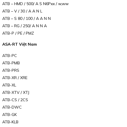
ATB – HMD / 500/ A S N6Pxx / w,ww
ATB – V / 30 / A A N L
ATB – S 80 / 100 / A A N N
ATB – RG / 250/ A N N A
ATB-P / PE / PMZ
ASA-RT Việt Nam
ATB-PC
ATB-PMB
ATB-PRS
ATB-XR / XRE
ATB-XL
ATB-XTV / XTJ
ATB-CS / 2CS
ATB-DWC
ATB-GK
ATB-KLB