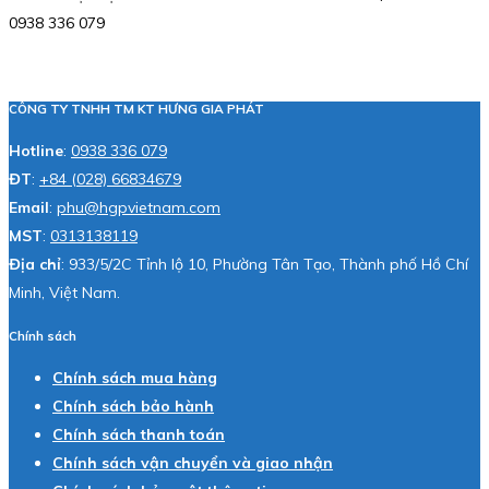
0938 336 079
CÔNG TY TNHH TM KT HƯNG GIA PHÁT
Hotline
:
0938 336 079
ĐT
:
+84 (028) 66834679
Email
:
phu@hgpvietnam.com
MST
:
0313138119
Địa chỉ
: 933/5/2C Tỉnh lộ 10, Phường Tân Tạo, Thành phố Hồ Chí
Minh, Việt Nam.
Chính sách
Chính sách mua hàng
Chính sách bảo hành
Chính sách thanh toán
Chính sách vận chuyển và giao nhận