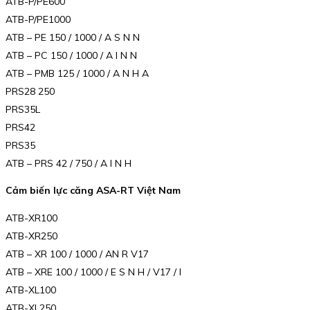
ATB-P/PE600
ATB-P/PE1000
ATB – PE 150 / 1000 / A S N N
ATB – PC 150 / 1000 / A I N N
ATB – PMB 125 / 1000 / A N H A
PRS28 250
PRS35L
PRS42
PRS35
ATB – PRS 42 / 750 / A I N H
Cảm biến lực căng ASA-RT Việt Nam
ATB-XR100
ATB-XR250
ATB – XR 100 / 1000 / AN R V17
ATB – XRE 100 / 1000 / E S N H / V17 / I
ATB-XL100
ATB-XL250