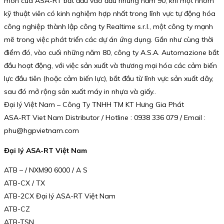
môn của ASA-RT bắt đầu vào đầu những năm 90, khi một nhóm
kỹ thuật viên có kinh nghiệm hợp nhất trong lĩnh vực tự động hóa
công nghiệp thành lập công ty Realtime s.r.l., một công ty mạnh
mẽ trong việc phát triển các dự án ứng dụng. Gần như cùng thời
điểm đó, vào cuối những năm 80, công ty A.S.A. Automazione bắt
đầu hoạt động, với việc sản xuất và thương mại hóa các cảm biến
lực đầu tiên (hoặc cảm biến lực), bắt đầu từ lĩnh vực sản xuất dây,
sau đó mở rộng sản xuất máy in nhựa và giấy..
Đại lý Việt Nam – Công Ty TNHH TM KT Hưng Gia Phát
ASA-RT Viet Nam Distributor / Hotline : 0938 336 079 / Email :
phu@hgpvietnam.com
Đại lý ASA-RT Việt Nam
ATB – / NXM90 6000 / A S
ATB-CX / TX
ATB-2CX Đại lý ASA-RT Việt Nam
ATB-CZ
ATB-TSN