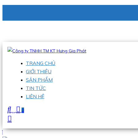
CÔNG TY TNHH TM KT HƯNG GIA PHÁT
Hotline
:
0938 336 079
Email
:
phu@hgpvietnam.com
TRANG CHỦ
GIỚI THIỆU
SẢN PHẨM
TIN TỨC
LIÊN HỆ
0