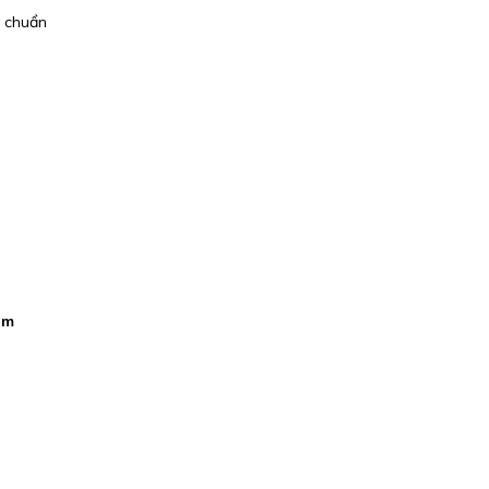
u chuẩn
am