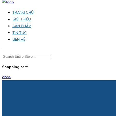
TRANG CHỦ
GIỚI THIỆU
SẢN PHẨM
TIN TỨC
LIÊN HỆ
Shopping cart
close