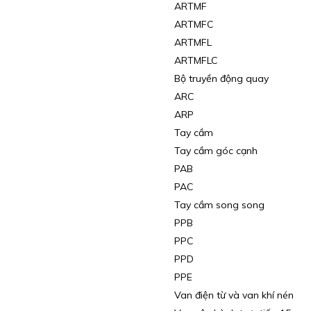
ARTMF
ARTMFC
ARTMFL
ARTMFLC
Bộ truyền động quay
ARC
ARP
Tay cầm
Tay cầm góc cạnh
PAB
PAC
Tay cầm song song
PPB
PPC
PPD
PPE
Van điện từ và van khí nén