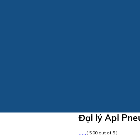
Đại lý Api Pn
( 5.00 out of 5 )