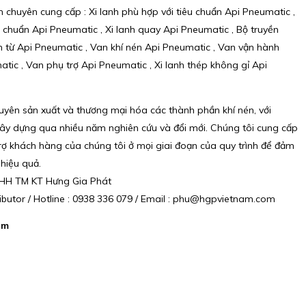
 chuyên cung cấp : Xi lanh phù hợp với tiêu chuẩn Api Pneumatic ,
u chuẩn Api Pneumatic , Xi lanh quay Api Pneumatic , Bộ truyền
n từ Api Pneumatic , Van khí nén Api Pneumatic , Van vận hành
tic , Van phụ trợ Api Pneumatic , Xi lanh thép không gỉ Api
uyên sản xuất và thương mại hóa các thành phần khí nén, với
y dựng qua nhiều năm nghiên cứu và đổi mới. Chúng tôi cung cấp
 trợ khách hàng của chúng tôi ở mọi giai đoạn của quy trình để đảm
 hiệu quả.
NHH TM KT Hưng Gia Phát
ibutor / Hotline : 0938 336 079 / Email : phu@hgpvietnam.com
am