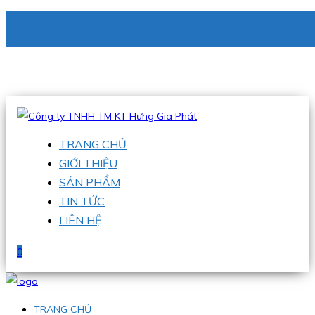
CÔNG TY TNHH TM KT HƯNG GIA PHÁT
Hotline
:
0938 336 079
Email
:
phu@hgpvietnam.com
TRANG CHỦ
GIỚI THIỆU
SẢN PHẨM
TIN TỨC
LIÊN HỆ
0
TRANG CHỦ