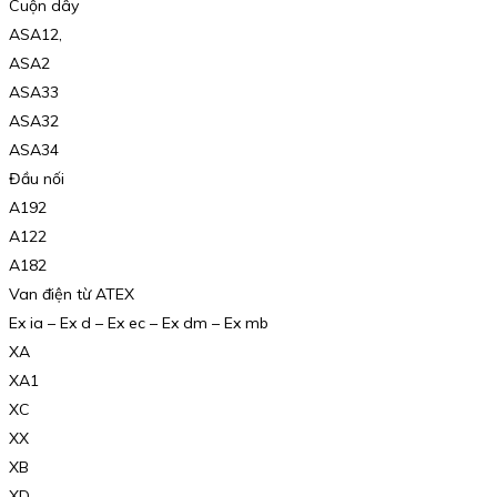
Cuộn dây
ASA12,
ASA2
ASA33
ASA32
ASA34
Đầu nối
A192
A122
A182
Van điện từ ATEX
Ex ia – Ex d – Ex ec – Ex dm – Ex mb
XA
XA1
XC
XX
XB
XD