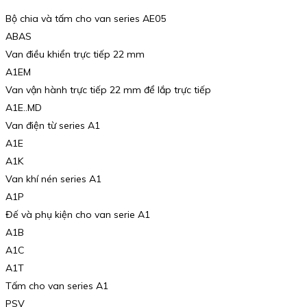
Bộ chia và tấm cho van series AE05
ABAS
Van điều khiển trực tiếp 22 mm
A1EM
Van vận hành trực tiếp 22 mm để lắp trực tiếp
A1E..MD
Van điện từ series A1
A1E
A1K
Van khí nén series A1
A1P
Đế và phụ kiện cho van serie A1
A1B
A1C
A1T
Tấm cho van series A1
PSV