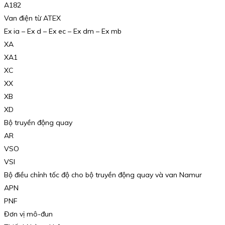
A182
Van điện từ ATEX
Ex ia – Ex d – Ex ec – Ex dm – Ex mb
XA
XA1
XC
XX
XB
XD
Bộ truyền động quay
AR
VSO
VSI
Bộ điều chỉnh tốc độ cho bộ truyền động quay và van Namur
APN
PNF
Đơn vị mô-đun