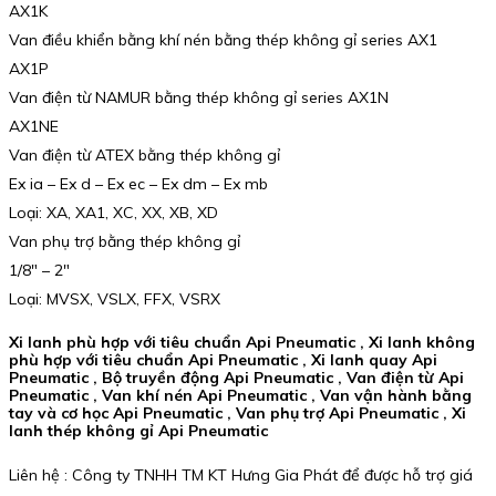
AX1K
Van điều khiển bằng khí nén bằng thép không gỉ series AX1
AX1P
Van điện từ NAMUR bằng thép không gỉ series AX1N
AX1NE
Van điện từ ATEX bằng thép không gỉ
Ex ia – Ex d – Ex ec – Ex dm – Ex mb
Loại: XA, XA1, XC, XX, XB, XD
Van phụ trợ bằng thép không gỉ
1/8″ – 2″
Loại: MVSX, VSLX, FFX, VSRX
Xi lanh phù hợp với tiêu chuẩn Api Pneumatic , Xi lanh không
phù hợp với tiêu chuẩn Api Pneumatic , Xi lanh quay Api
Pneumatic , Bộ truyền động Api Pneumatic , Van điện từ Api
Pneumatic , Van khí nén Api Pneumatic , Van vận hành bằng
tay và cơ học Api Pneumatic , Van phụ trợ Api Pneumatic , Xi
lanh thép không gỉ Api Pneumatic
Liên hệ : Công ty TNHH TM KT Hưng Gia Phát để được hỗ trợ giá