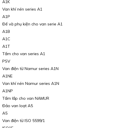
A1K
Van khí nén series A1
A1P
Đế và phụ kiện cho van serie A1
A1B
A1C
A1T
Tấm cho van series A1
PSV
Van điện từ Namur series A1N
A1NE
Van khí nén Namur series A1N
A1NP
Tấm lắp cho van NAMUR
Đảo van loạt A5
A5
Van điện từ ISO 5599/1
ISO1E