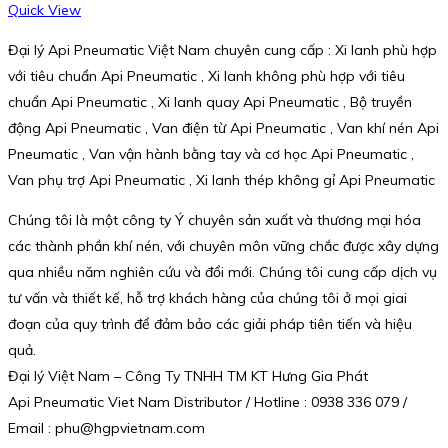
Quick View
Đại lý Api Pneumatic Việt Nam chuyên cung cấp : Xi lanh phù hợp
với tiêu chuẩn Api Pneumatic , Xi lanh không phù hợp với tiêu
chuẩn Api Pneumatic , Xi lanh quay Api Pneumatic , Bộ truyền
động Api Pneumatic , Van điện từ Api Pneumatic , Van khí nén Api
Pneumatic , Van vận hành bằng tay và cơ học Api Pneumatic ,
Van phụ trợ Api Pneumatic , Xi lanh thép không gỉ Api Pneumatic
Chúng tôi là một công ty Ý chuyên sản xuất và thương mại hóa
các thành phần khí nén, với chuyên môn vững chắc được xây dựng
qua nhiều năm nghiên cứu và đổi mới. Chúng tôi cung cấp dịch vụ
tư vấn và thiết kế, hỗ trợ khách hàng của chúng tôi ở mọi giai
đoạn của quy trình để đảm bảo các giải pháp tiên tiến và hiệu
quả.
Đại lý Việt Nam – Công Ty TNHH TM KT Hưng Gia Phát
Api Pneumatic Viet Nam Distributor / Hotline : 0938 336 079 /
Email : phu@hgpvietnam.com