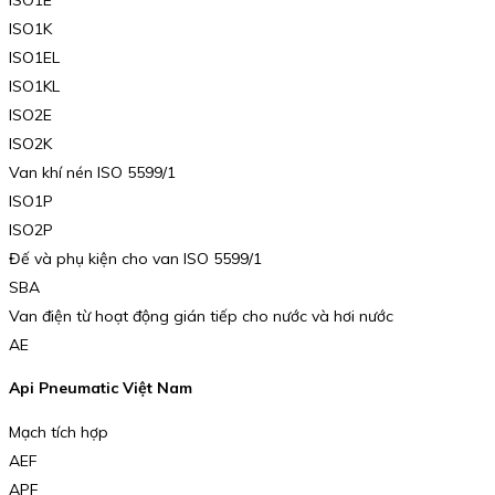
ISO1K
ISO1EL
ISO1KL
ISO2E
ISO2K
Van khí nén ISO 5599/1
ISO1P
ISO2P
Đế và phụ kiện cho van ISO 5599/1
SBA
Van điện từ hoạt động gián tiếp cho nước và hơi nước
AE
Api Pneumatic Việt Nam
Mạch tích hợp
AEF
APF