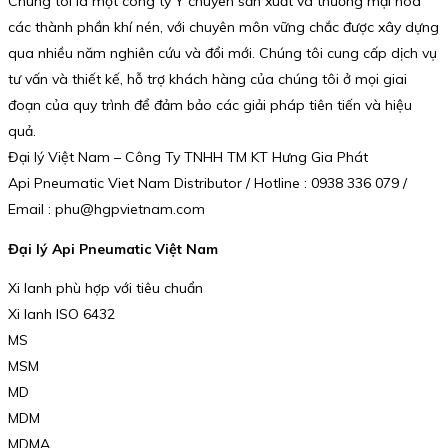
Chúng tôi là một công ty Ý chuyên sản xuất và thương mại hóa
các thành phần khí nén, với chuyên môn vững chắc được xây dựng
qua nhiều năm nghiên cứu và đổi mới. Chúng tôi cung cấp dịch vụ
tư vấn và thiết kế, hỗ trợ khách hàng của chúng tôi ở mọi giai
đoạn của quy trình để đảm bảo các giải pháp tiên tiến và hiệu
quả.
Đại lý Việt Nam – Công Ty TNHH TM KT Hưng Gia Phát
Api Pneumatic Viet Nam Distributor / Hotline : 0938 336 079 /
Email : phu@hgpvietnam.com
Đại lý Api Pneumatic Việt Nam
Xi lanh phù hợp với tiêu chuẩn
Xi lanh ISO 6432
MS
MSM
MD
MDM
MDMA