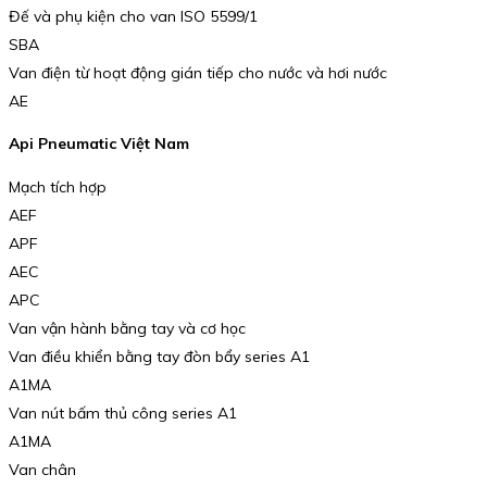
Đế và phụ kiện cho van ISO 5599/1
SBA
Van điện từ hoạt động gián tiếp cho nước và hơi nước
AE
Api Pneumatic Việt Nam
Mạch tích hợp
AEF
APF
AEC
APC
Van vận hành bằng tay và cơ học
Van điều khiển bằng tay đòn bẩy series A1
A1MA
Van nút bấm thủ công series A1
A1MA
Van chân