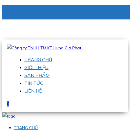
CÔNG TY TNHH TM KT HƯNG GIA PHÁT
Hotline
:
0938 336 079
Email
:
phu@hgpvietnam.com
TRANG CHỦ
GIỚI THIỆU
SẢN PHẨM
TIN TỨC
LIÊN HỆ
0
TRANG CHỦ