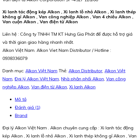
Xi lanh tác động kép Alkon , Xi lanh lỗ nhỏ Alkon , Xi lanh thép
không gỉ Alkon , Van công nghiệp Alkon , Van 4 chiều Alkon ,
Van cuộn Alkon , Van điện từ Alkon
Liên hệ : Công ty TNHH TM KT Hưng Gia Phát để được hỗ trợ giá
và thời gian giao hàng nhanh nhất.
Alkon Việt Nam. Alkon Viet Nam Distributor / Hotline :
0938336079
Danh mục:
Alkon Việt Nam
Thẻ:
Alkon Distributor
,
Alkon Việt
Nam
,
Đại lý Alkon Việt Nam
,
Nhà phân phối Alkon
,
Van công
nghiệp Alkon
,
Van điện từ Alkon
,
Xi lanh Alkon
Mô tả
Đánh giá (1)
Brand
Đại lý Alkon Việt Nam . Alkon chuyên cung cấp : Xi lanh tác động
kép Alkon , Xi lanh lỗ nhỏ Alkon , Xi lanh thép không gỉ Alkon , Van