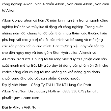
công nghiệp Alkon , Van 4 chiều Alkon , Van cuộn Alkon , Van điện
từ Alkon
Alkon Corporation có hơn 70 năm kinh nghiệm trong ngành công
nghiệp khí nén và thủy lực di động và công nghiệp. Trong suốt
những năm đó, chúng tôi đã cẩn thận mua thêm các thương hiệu
phù hợp với các giá trị cốt lõi của mình và bổ sung và mở rộng
các sản phẩm cốt lõi của mình. Các thương hiệu này vẫn tồn tại
cho đến ngày nay và bao gồm Star Hydraulics, Allenair và
AIRman Products. Chúng tôi tin rằng việc duy trì sự hiện diện sản
xuất mạnh mẽ tại Bắc Mỹ giúp duy trì dòng sản phẩm ổn định cho
khách hàng của chúng tôi mà không có khả năng gián đoạn
chuỗi cung ứng của các sản phẩm ở nước ngoài.
Đại lý Việt Nam – Công Ty TNHH TM KT Hưng Gia Phát
Alkon Viet Nam Distributor / Hotline : 0938 336 079 / Email :
phu@hgpvietnam.com
Đại lý Alkon Việt Nam