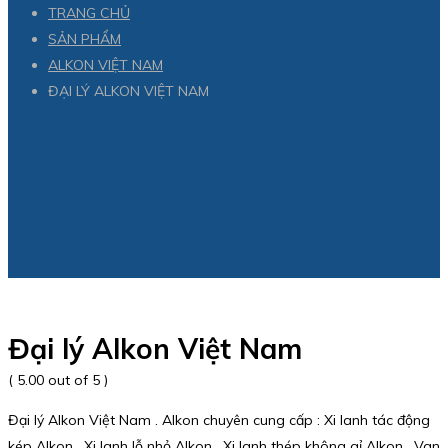
TRANG CHỦ
SẢN PHẨM
ALKON VIỆT NAM
ĐẠI LÝ ALKON VIỆT NAM
Đại lý Alkon Việt Nam
( 5.00 out of 5 )
Đại lý Alkon Việt Nam . Alkon chuyên cung cấp : Xi lanh tác động
kép Alkon , Xi lanh lỗ nhỏ Alkon , Xi lanh thép không gỉ Alkon , Van