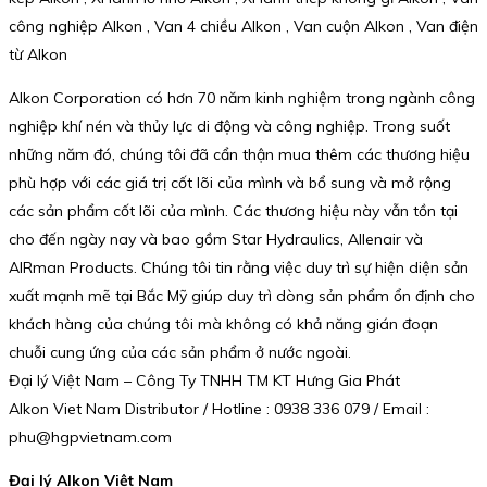
công nghiệp Alkon , Van 4 chiều Alkon , Van cuộn Alkon , Van điện
từ Alkon
Alkon Corporation có hơn 70 năm kinh nghiệm trong ngành công
nghiệp khí nén và thủy lực di động và công nghiệp. Trong suốt
những năm đó, chúng tôi đã cẩn thận mua thêm các thương hiệu
phù hợp với các giá trị cốt lõi của mình và bổ sung và mở rộng
các sản phẩm cốt lõi của mình. Các thương hiệu này vẫn tồn tại
cho đến ngày nay và bao gồm Star Hydraulics, Allenair và
AIRman Products. Chúng tôi tin rằng việc duy trì sự hiện diện sản
xuất mạnh mẽ tại Bắc Mỹ giúp duy trì dòng sản phẩm ổn định cho
khách hàng của chúng tôi mà không có khả năng gián đoạn
chuỗi cung ứng của các sản phẩm ở nước ngoài.
Đại lý Việt Nam – Công Ty TNHH TM KT Hưng Gia Phát
Alkon Viet Nam Distributor / Hotline : 0938 336 079 / Email :
phu@hgpvietnam.com
Đại lý Alkon Việt Nam