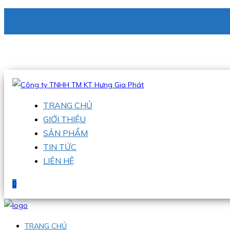
CÔNG TY TNHH TM KT HƯNG GIA PHÁT
Hotline
:
0938 336 079
Email
:
phu@hgpvietnam.com
TRANG CHỦ
GIỚI THIỆU
SẢN PHẨM
TIN TỨC
LIÊN HỆ
0
TRANG CHỦ