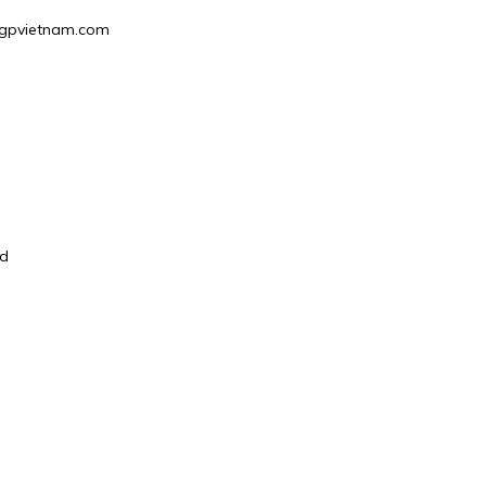
@hgpvietnam.com
id