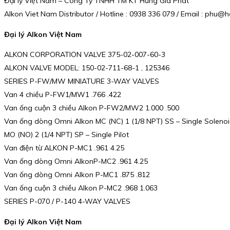
Đại lý Việt Nam – Công Ty TNHH TM KT Hưng Gia Phát
Alkon Viet Nam Distributor / Hotline : 0938 336 079 / Email : phu
Đại lý Alkon Việt Nam
ALKON CORPORATION VALVE 375-02-007-60-3
ALKON VALVE MODEL: 150-02-711-68-1 , 125346
SERIES P-FW/MW MINIATURE 3-WAY VALVES
Van 4 chiều P-FW1/MW1 .766 .422
Van ống cuộn 3 chiều Alkon P-FW2/MW2 1.000 .500
Van ống dòng Omni Alkon MC (NC) 1 (1/8 NPT) SS – Single Soleno
MO (NO) 2 (1/4 NPT) SP – Single Pilot
Van điện từ ALKON P-MC1 .961 4.25
Van ống dòng Omni AlkonP-MC2 .961 4.25
Van ống dòng Omni Alkon P-MC1 .875 .812
Van ống cuộn 3 chiều Alkon P-MC2 .968 1.063
SERIES P-070 / P-140 4-WAY VALVES
Đại lý Alkon Việt Nam