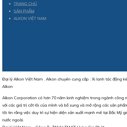
TRANG CHỦ
SẢN PHẨM
ALKON VIỆT NAM
Đại lý Alkon Việt Nam . Alkon chuyên cung cấp : Xi lanh tác động ké
Alkon
Alkon Corporation có hơn 70 năm kinh nghiệm trong ngành công ng
với các giá trị cốt lõi của mình và bổ sung và mở rộng các sản ph
tôi tin rằng việc duy trì sự hiện diện sản xuất mạnh mẽ tại Bắc 
nước ngoài.