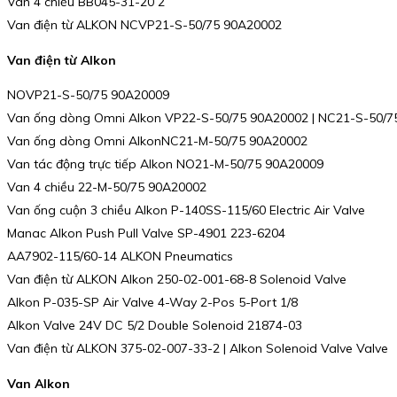
Van 4 chiều BB045-31-20 2
Van điện từ ALKON NCVP21-S-50/75 90A20002
Van điện từ Alkon
NOVP21-S-50/75 90A20009
Van ống dòng Omni Alkon VP22-S-50/75 90A20002 | NC21-S-50/7
Van ống dòng Omni AlkonNC21-M-50/75 90A20002
Van tác động trực tiếp Alkon NO21-M-50/75 90A20009
Van 4 chiều 22-M-50/75 90A20002
Van ống cuộn 3 chiều Alkon P-140SS-115/60 Electric Air Valve
Manac Alkon Push Pull Valve SP-4901 223-6204
AA7902-115/60-14 ALKON Pneumatics
Van điện từ ALKON Alkon 250-02-001-68-8 Solenoid Valve
Alkon P-035-SP Air Valve 4-Way 2-Pos 5-Port 1/8
Alkon Valve 24V DC 5/2 Double Solenoid 21874-03
Van điện từ ALKON 375-02-007-33-2 | Alkon Solenoid Valve Valve
Van Alkon