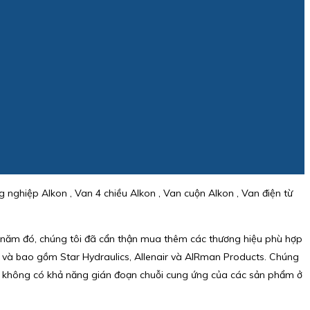
ng nghiệp Alkon , Van 4 chiều Alkon , Van cuộn Alkon , Van điện từ
 năm đó, chúng tôi đã cẩn thận mua thêm các thương hiệu phù hợp
ay và bao gồm Star Hydraulics, Allenair và AIRman Products. Chúng
 mà không có khả năng gián đoạn chuỗi cung ứng của các sản phẩm ở