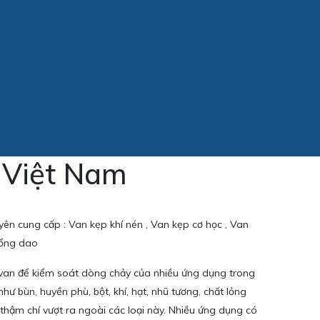
 Việt Nam
yên cung cấp : Van kẹp khí nén , Van kẹp cơ học , Van
cổng dao
 van để kiểm soát dòng chảy của nhiều ứng dụng trong
hư bùn, huyền phù, bột, khí, hạt, nhũ tương, chất lỏng
 thậm chí vượt ra ngoài các loại này. Nhiều ứng dụng có