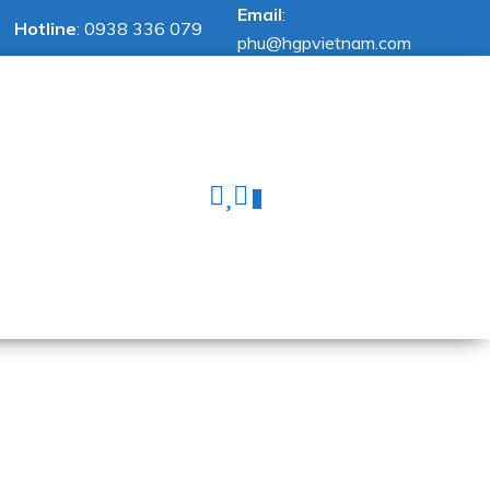
Email
:
Hotline
:
0938 336 079
phu@hgpvietnam.com
0