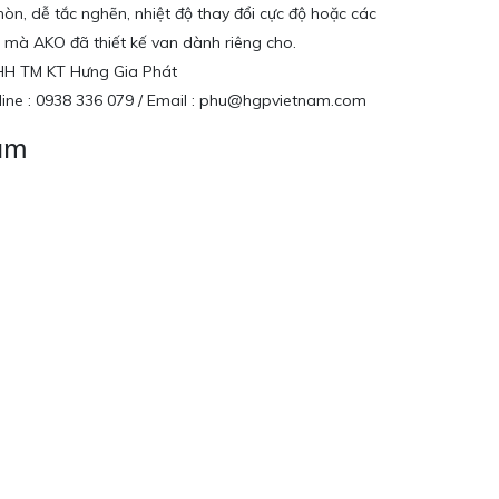
òn, dễ tắc nghẽn, nhiệt độ thay đổi cực độ hoặc các
t mà AKO đã thiết kế van dành riêng cho.
NHH TM KT Hưng Gia Phát
tline : 0938 336 079 / Email : phu@hgpvietnam.com
Nam