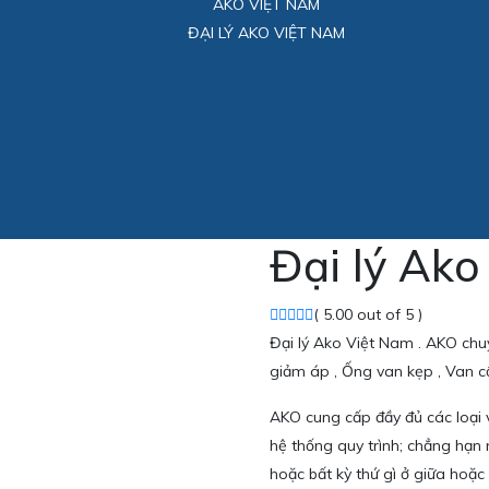
AKO VIỆT NAM
ĐẠI LÝ AKO VIỆT NAM
Đại lý Ako
( 5.00 out of 5 )
Đại lý Ako Việt Nam . AKO chu
giảm áp , Ống van kẹp , Van 
AKO cung cấp đầy đủ các loại
hệ thống quy trình; chẳng hạn n
hoặc bất kỳ thứ gì ở giữa hoặc