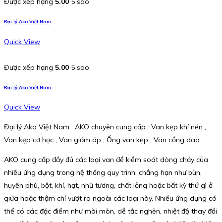
Được xếp hạng
5.00
5 sao
Đại lý Ako Việt Nam
Quick View
Được xếp hạng
5.00
5 sao
Đại lý Ako Việt Nam
Quick View
Đại lý Ako Việt Nam . AKO chuyên cung cấp : Van kẹp khí nén ,
Van kẹp cơ học , Van giảm áp , Ống van kẹp , Van cổng dao
AKO cung cấp đầy đủ các loại van để kiểm soát dòng chảy của
nhiều ứng dụng trong hệ thống quy trình; chẳng hạn như bùn,
huyền phù, bột, khí, hạt, nhũ tương, chất lỏng hoặc bất kỳ thứ gì ở
giữa hoặc thậm chí vượt ra ngoài các loại này. Nhiều ứng dụng có
thể có các đặc điểm như mài mòn, dễ tắc nghẽn, nhiệt độ thay đổi