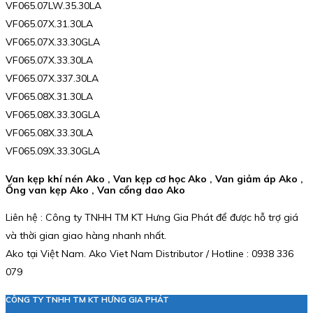
VF065.07LW.35.30LA
VF065.07X.31.30LA
VF065.07X.33.30GLA
VF065.07X.33.30LA
VF065.07X.337.30LA
VF065.08X.31.30LA
VF065.08X.33.30GLA
VF065.08X.33.30LA
VF065.09X.33.30GLA
Van kẹp khí nén Ako , Van kẹp cơ học Ako , Van giảm áp Ako ,
Ống van kẹp Ako , Van cổng dao Ako
Liên hệ : Công ty TNHH TM KT Hưng Gia Phát để được hỗ trợ giá
và thời gian giao hàng nhanh nhất.
Ako tại Việt Nam. Ako Viet Nam Distributor / Hotline : 0938 336
079
CÔNG TY TNHH TM KT HƯNG GIA PHÁT