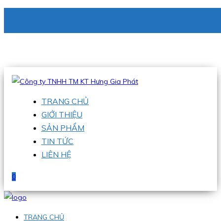
CÔNG TY TNHH TM KT HƯNG GIA PHÁT
Hotline
:
0938 336 079
Email
:
phu@hgpvietnam.com
TRANG CHỦ
GIỚI THIỆU
SẢN PHẨM
TIN TỨC
LIÊN HỆ
0
TRANG CHỦ