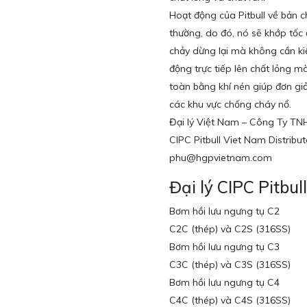
Hoạt động của Pitbull về bản 
thường, do đó, nó sẽ khớp tốc 
chảy dừng lại mà không cần kiể
động trực tiếp lên chất lỏng
toàn bằng khí nén giúp đơn giả
các khu vực chống cháy nổ.
Đại lý Việt Nam – Công Ty T
CIPC Pitbull Viet Nam Distributo
phu@hgpvietnam.com
Đại lý CIPC Pitbu
Bơm hồi lưu ngưng tụ C2
C2C (thép) và C2S (316SS)
Bơm hồi lưu ngưng tụ C3
C3C (thép) và C3S (316SS)
Bơm hồi lưu ngưng tụ C4
C4C (thép) và C4S (316SS)