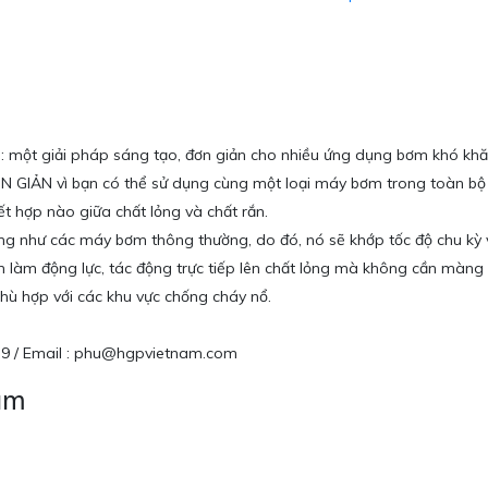
p: một giải pháp sáng tạo, đơn giản cho nhiều ứng dụng bơm khó kh
 ĐƠN GIẢN vì bạn có thể sử dụng cùng một loại máy bơm trong toàn bộ
t hợp nào giữa chất lỏng và chất rắn.
ống như các máy bơm thông thường, do đó, nó sẽ khớp tốc độ chu kỳ 
én làm động lực, tác động trực tiếp lên chất lỏng mà không cần màn
phù hợp với các khu vực chống cháy nổ.
 079 / Email : phu@hgpvietnam.com
Nam