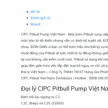
Mô tả
Đánh giá (1)
Brand
CIPC Pitbull Pump Việt Nam . Máy bơm Pitbull cung cấ
mức bảo trì tối thiểu nhưng vẫn có thiết kế tuyệt vời.
nhau. ĐƠN GIẢN vì bạn có thể bơm hầu như bất kỳ sự kế
Hoạt động của Pitbull về bản chất là tự động không gi
lại mà không cần kiểm soát mức. Pitbull sử dụng khí n
giúp đơn giản hóa việc lắp đặt, loại bỏ nguy cơ sốc và 
Đại lý Việt Nam – Công Ty TNHH TM KT Hưng Gia Phát
CIPC Pitbull Viet Nam Distributor / Hotline : 0938 336
Đại lý CIPC Pitbull Pump Việt 
Bơm hồi lưu ngưng tụ C2
C2C (thép) và C2S (316SS)