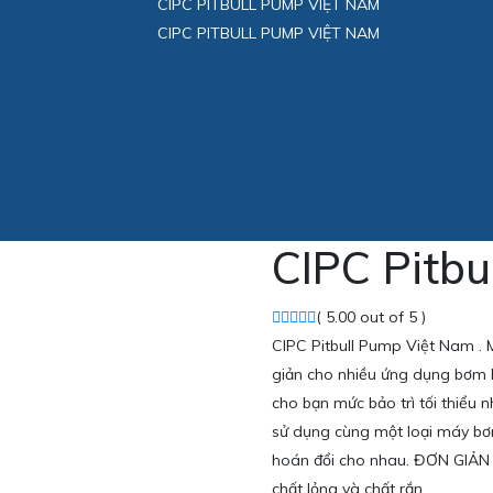
CIPC PITBULL PUMP VIỆT NAM
CIPC PITBULL PUMP VIỆT NAM
CIPC Pitb
( 5.00 out of 5 )
CIPC Pitbull Pump Việt Nam . 
giản cho nhiều ứng dụng bơm 
cho bạn mức bảo trì tối thiểu 
sử dụng cùng một loại máy bơm
hoán đổi cho nhau. ĐƠN GIẢN v
chất lỏng và chất rắn.