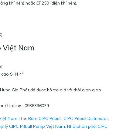
ằng khí nén) hoặc EP250 (điện khí nén).
S)
p Việt Nam
S)
g cao SH4 4″
Hưng Gia Phát để được hỗ trợ giá và thời gian giao
or / Hotline : 0938336079
 Việt Nam
Thẻ:
Bơm CIPC Pitbull
,
CIPC Pitbull Distributor
,
ại lý CIPC Pitbull Pump Việt Nam
,
Nhà phân phối CIPC