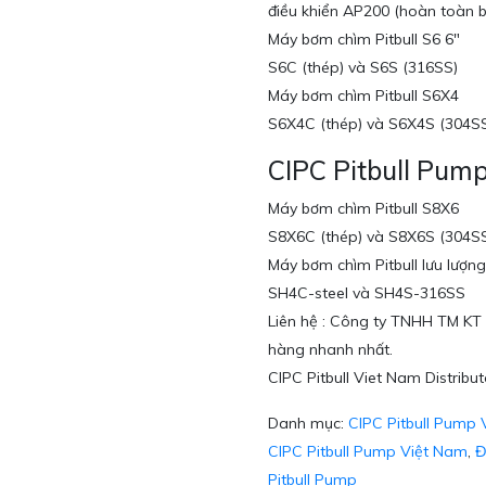
điều khiển AP200 (hoàn toàn b
Máy bơm chìm Pitbull S6 6″
S6C (thép) và S6S (316SS)
Máy bơm chìm Pitbull S6X4
S6X4C (thép) và S6X4S (304S
CIPC Pitbull Pum
Máy bơm chìm Pitbull S8X6
S8X6C (thép) và S8X6S (304S
Máy bơm chìm Pitbull lưu lượn
SH4C-steel và SH4S-316SS
Liên hệ : Công ty TNHH TM KT 
hàng nhanh nhất.
CIPC Pitbull Viet Nam Distribut
Danh mục:
CIPC Pitbull Pump
CIPC Pitbull Pump Việt Nam
,
Đ
Pitbull Pump