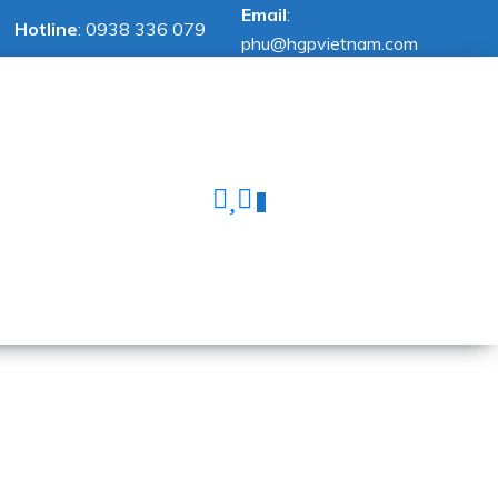
Email
:
Hotline
:
0938 336 079
phu@hgpvietnam.com
0