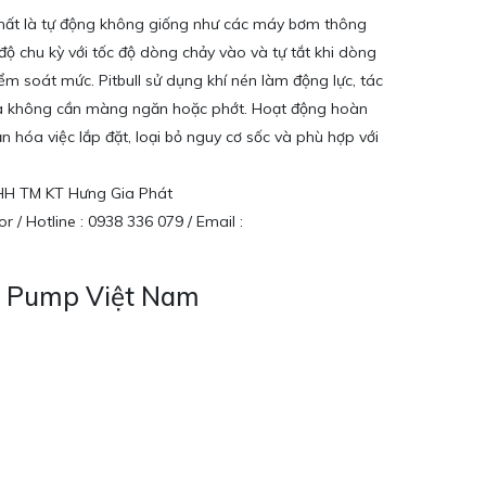
chất là tự động không giống như các máy bơm thông
độ chu kỳ với tốc độ dòng chảy vào và tự tắt khi dòng
m soát mức. Pitbull sử dụng khí nén làm động lực, tác
 mà không cần màng ngăn hoặc phớt. Hoạt động hoàn
n hóa việc lắp đặt, loại bỏ nguy cơ sốc và phù hợp với
NHH TM KT Hưng Gia Phát
r / Hotline : 0938 336 079 / Email :
ll Pump Việt Nam