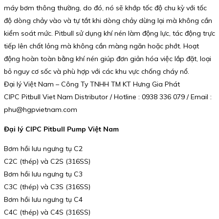
máy bơm thông thường, do đó, nó sẽ khớp tốc độ chu kỳ với tốc
độ dòng chảy vào và tự tắt khi dòng chảy dừng lại mà không cần
kiểm soát mức. Pitbull sử dụng khí nén làm động lực, tác động trực
tiếp lên chất lỏng mà không cần màng ngăn hoặc phớt. Hoạt
động hoàn toàn bằng khí nén giúp đơn giản hóa việc lắp đặt, loại
bỏ nguy cơ sốc và phù hợp với các khu vực chống cháy nổ.
Đại lý Việt Nam – Công Ty TNHH TM KT Hưng Gia Phát
CIPC Pitbull Viet Nam Distributor / Hotline : 0938 336 079 / Email :
phu@hgpvietnam.com
Đại lý CIPC Pitbull Pump Việt Nam
Bơm hồi lưu ngưng tụ C2
C2C (thép) và C2S (316SS)
Bơm hồi lưu ngưng tụ C3
C3C (thép) và C3S (316SS)
Bơm hồi lưu ngưng tụ C4
C4C (thép) và C4S (316SS)