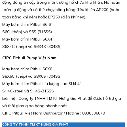
động đáng tin cậy trong môi trường hố chứa khó khăn. Nó hoàn
toàn tự động và có thể chạy bằng bảng điều khiển AP200 (hoàn
toàn bằng khí nén) hoặc EP250 (điện khí nén).
Máy bơm chìm Pitbull S6 6″
S6C (thép) và S6S (316SS)
Máy bơm chìm Pitbull S6X4
S6X4C (thép) và S6X4S (304SS)
CIPC Pitbull Pump Việt Nam
Máy bơm chìm Pitbull S8X6
S8X6C (thép) và S8X6S (304SS)
Máy bơm chìm Pitbull lưu lượng cao SH4 4″
SH4C-steel và SH4S-316SS
Liên hệ : Công ty TNHH TM KT Hưng Gia Phát để được hỗ trợ giá
và thời gian giao hàng nhanh nhất.
CIPC Pitbull Viet Nam Distributor / Hotline : 0938336079
CÔNG TY TNHH TM KT HƯNG GIA PHÁT