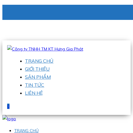
CÔNG TY TNHH TM KT HƯNG GIA PHÁT
Hotline
:
0938 336 079
Email
:
phu@hgpvietnam.com
TRANG CHỦ
GIỚI THIỆU
SẢN PHẨM
TIN TỨC
LIÊN HỆ
0
TRANG CHỦ