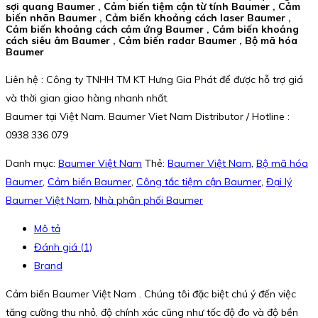
sợi quang Baumer , Cảm biến tiệm cận từ tính Baumer , Cảm
biến nhãn Baumer , Cảm biến khoảng cách laser Baumer ,
Cảm biến khoảng cách cảm ứng Baumer , Cảm biến khoảng
cách siêu âm Baumer , Cảm biến radar Baumer , Bộ mã hóa
Baumer
Liên hệ : Công ty TNHH TM KT Hưng Gia Phát để được hỗ trợ giá
và thời gian giao hàng nhanh nhất.
Baumer tại Việt Nam. Baumer Viet Nam Distributor / Hotline :
0938 336 079
Danh mục:
Baumer Việt Nam
Thẻ:
Baumer Việt Nam
,
Bộ mã hóa
Baumer
,
Cảm biến Baumer
,
Công tắc tiệm cận Baumer
,
Đại lý
Baumer Việt Nam
,
Nhà phân phối Baumer
Mô tả
Đánh giá (1)
Brand
Cảm biến Baumer Việt Nam . Chúng tôi đặc biệt chú ý đến việc
tăng cường thu nhỏ, độ chính xác cũng như tốc độ đo và độ bền