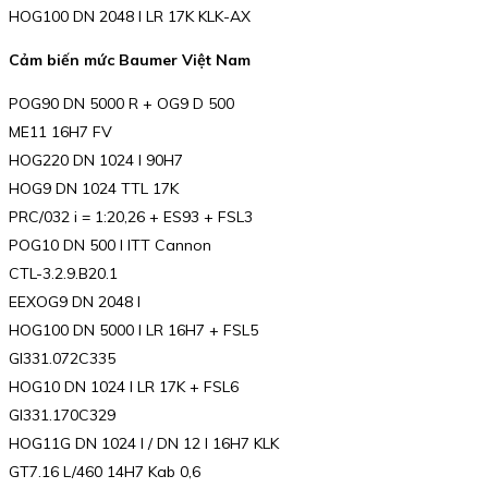
HOG100 DN 2048 I LR 17K KLK-AX
Cảm biến mức Baumer Việt Nam
POG90 DN 5000 R + OG9 D 500
ME11 16H7 FV
HOG220 DN 1024 I 90H7
HOG9 DN 1024 TTL 17K
PRC/032 i = 1:20,26 + ES93 + FSL3
POG10 DN 500 I ITT Cannon
CTL-3.2.9.B20.1
EEXOG9 DN 2048 I
HOG100 DN 5000 I LR 16H7 + FSL5
GI331.072C335
HOG10 DN 1024 I LR 17K + FSL6
GI331.170C329
HOG11G DN 1024 I / DN 12 I 16H7 KLK
GT7.16 L/460 14H7 Kab 0,6