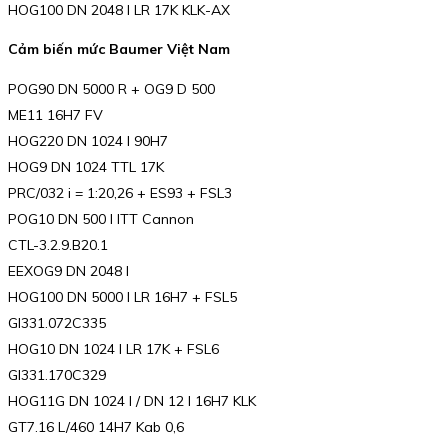
HOG100 DN 2048 I LR 17K KLK-AX
Cảm biến mức Baumer Việt Nam
POG90 DN 5000 R + OG9 D 500
ME11 16H7 FV
HOG220 DN 1024 I 90H7
HOG9 DN 1024 TTL 17K
PRC/032 i = 1:20,26 + ES93 + FSL3
POG10 DN 500 I ITT Cannon
CTL-3.2.9.B20.1
EEXOG9 DN 2048 I
HOG100 DN 5000 I LR 16H7 + FSL5
GI331.072C335
HOG10 DN 1024 I LR 17K + FSL6
GI331.170C329
HOG11G DN 1024 I / DN 12 I 16H7 KLK
GT7.16 L/460 14H7 Kab 0,6