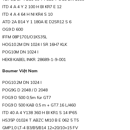
ITD 4 A 4 Y 2 100 H BI KR7 E 12
ITD 4 A 4 64 H NI KR4 S 10
ATD 2A B14 Y 1 180A IE D2SR12 S 6
OG9 D 600
IFFM 08P1701/O1KS35L
HOG10.2M DN 1024 I SR 16H7 KLK
POG10M DN 1024 I
HEK8 KABEL INKR. 28689-1-9-001
Baumer Việt Nam
POG10.2M DN 1024 I
POG9G D 2048 / D 2048
FOG9 D 500 0,5m für GT7
FOG9 D 500 KAB 0,5 m + GT7.16 L/460
ITD 40 A 4 Y138 360 H BI KR1 S 14 IP65
HS35P 01024 T ABZC MI10 B E 062 5 T5
GMP1,0 LT-4 B3/B5/B14 12×20/10×15 FV