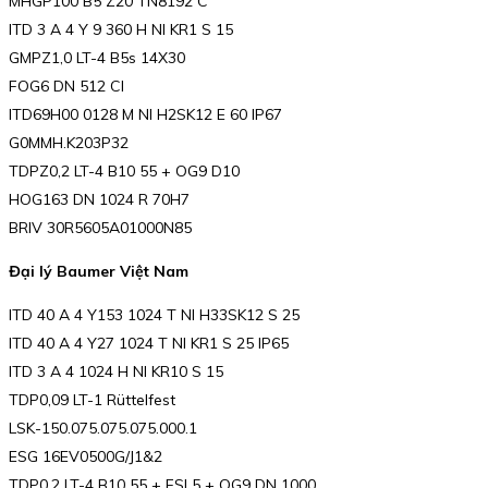
MHGP100 B5 Z20 TN8192 C
ITD 3 A 4 Y 9 360 H NI KR1 S 15
GMPZ1,0 LT-4 B5s 14X30
FOG6 DN 512 CI
ITD69H00 0128 M NI H2SK12 E 60 IP67
G0MMH.K203P32
TDPZ0,2 LT-4 B10 55 + OG9 D10
HOG163 DN 1024 R 70H7
BRIV 30R5605A01000N85
Đại lý Baumer Việt Nam
ITD 40 A 4 Y153 1024 T NI H33SK12 S 25
ITD 40 A 4 Y27 1024 T NI KR1 S 25 IP65
ITD 3 A 4 1024 H NI KR10 S 15
TDP0,09 LT-1 Rüttelfest
LSK-150.075.075.075.000.1
ESG 16EV0500G/J1&2
TDP0,2 LT-4 B10 55 + FSL5 + OG9 DN 1000