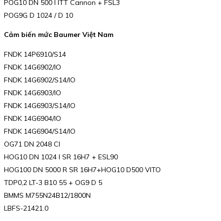
POG10 DN 500 I ITT Cannon + FSL3
POG9G D 1024 / D 10
Cảm biến mức Baumer Việt Nam
FNDK 14P6910/S14
FNDK 14G6902/IO
FNDK 14G6902/S14/IO
FNDK 14G6903/IO
FNDK 14G6903/S14/IO
FNDK 14G6904/IO
FNDK 14G6904/S14/IO
OG71 DN 2048 CI
HOG10 DN 1024 I SR 16H7 + ESL90
HOG100 DN 5000 R SR 16H7+HOG10 D500 VITO
TDP0,2 LT-3 B10 55 + OG9 D 5
BMMS M755N24B12/1800N
LBFS-21421.0