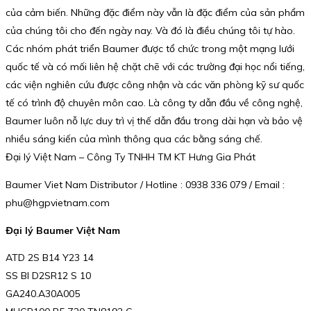
của cảm biến. Những đặc điểm này vẫn là đặc điểm của sản phẩm
của chúng tôi cho đến ngày nay. Và đó là điều chúng tôi tự hào.
Các nhóm phát triển Baumer được tổ chức trong một mạng lưới
quốc tế và có mối liên hệ chặt chẽ với các trường đại học nổi tiếng,
các viện nghiên cứu được công nhận và các văn phòng kỹ sư quốc
tế có trình độ chuyên môn cao. Là công ty dẫn đầu về công nghệ,
Baumer luôn nỗ lực duy trì vị thế dẫn đầu trong dài hạn và bảo vệ
nhiều sáng kiến của mình thông qua các bằng sáng chế.
Đại lý Việt Nam – Công Ty TNHH TM KT Hưng Gia Phát
Baumer Viet Nam Distributor / Hotline : 0938 336 079 / Email :
phu@hgpvietnam.com
Đại lý Baumer Việt Nam
ATD 2S B14 Y23 14
SS BI D2SR12 S 10
GA240.A30A005