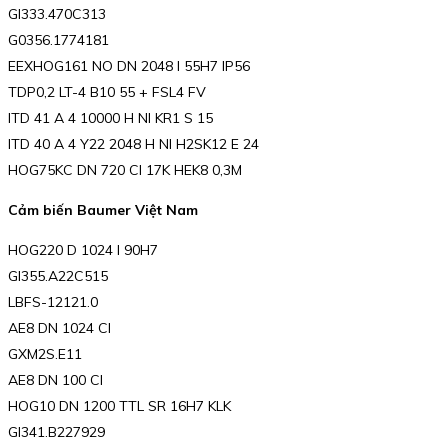
GI333.470C313
G0356.1774181
EEXHOG161 NO DN 2048 I 55H7 IP56
TDP0,2 LT-4 B10 55 + FSL4 FV
ITD 41 A 4 10000 H NI KR1 S 15
ITD 40 A 4 Y22 2048 H NI H2SK12 E 24
HOG75KC DN 720 CI 17K HEK8 0,3M
Cảm biến Baumer Việt Nam
HOG220 D 1024 I 90H7
GI355.A22C515
LBFS-12121.0
AE8 DN 1024 CI
GXM2S.E11
AE8 DN 100 CI
HOG10 DN 1200 TTL SR 16H7 KLK
GI341.B227929