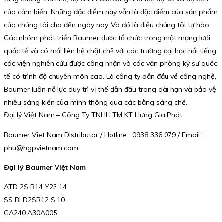
của cảm biến. Những đặc điểm này vẫn là đặc điểm của sản phẩm
của chúng tôi cho đến ngày nay. Và đó là điều chúng tôi tự hào.
Các nhóm phát triển Baumer được tổ chức trong một mạng lưới
quốc tế và có mối liên hệ chặt chẽ với các trường đại học nổi tiếng,
các viện nghiên cứu được công nhận và các văn phòng kỹ sư quốc
tế có trình độ chuyên môn cao. Là công ty dẫn đầu về công nghệ,
Baumer luôn nỗ lực duy trì vị thế dẫn đầu trong dài hạn và bảo vệ
nhiều sáng kiến của mình thông qua các bằng sáng chế.
Đại lý Việt Nam – Công Ty TNHH TM KT Hưng Gia Phát
Baumer Viet Nam Distributor / Hotline : 0938 336 079 / Email :
phu@hgpvietnam.com
Đại lý Baumer Việt Nam
ATD 2S B14 Y23 14
SS BI D2SR12 S 10
GA240.A30A005