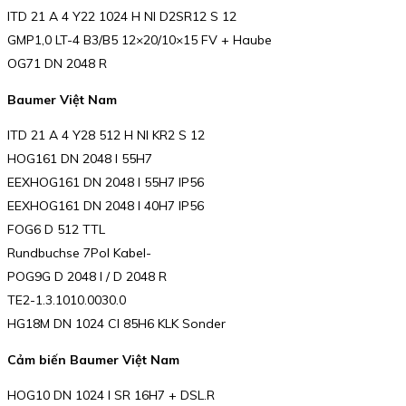
ITD 21 A 4 Y22 1024 H NI D2SR12 S 12
GMP1,0 LT-4 B3/B5 12×20/10×15 FV + Haube
OG71 DN 2048 R
Baumer Việt Nam
ITD 21 A 4 Y28 512 H NI KR2 S 12
HOG161 DN 2048 I 55H7
EEXHOG161 DN 2048 I 55H7 IP56
EEXHOG161 DN 2048 I 40H7 IP56
FOG6 D 512 TTL
Rundbuchse 7Pol Kabel-
POG9G D 2048 I / D 2048 R
TE2-1.3.1010.0030.0
HG18M DN 1024 CI 85H6 KLK Sonder
Cảm biến Baumer Việt Nam
HOG10 DN 1024 I SR 16H7 + DSL.R