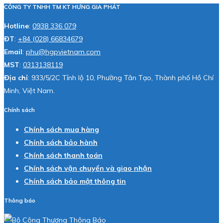
CÔNG TY TNHH TM KT HƯNG GIA PHÁT
Hotline
:
0938 336 079
ĐT
:
+84 (028) 66834679
Email
:
phu@hgpvietnam.com
MST
:
0313138119
Địa chỉ
: 933/5/2C Tỉnh lộ 10, Phường Tân Tạo, Thành phố Hồ Chí
Minh, Việt Nam.
Chính sách
Chính sách mua hàng
Chính sách bảo hành
Chính sách thanh toán
Chính sách vận chuyển và giao nhận
Chính sách bảo mật thông tin
Thông báo