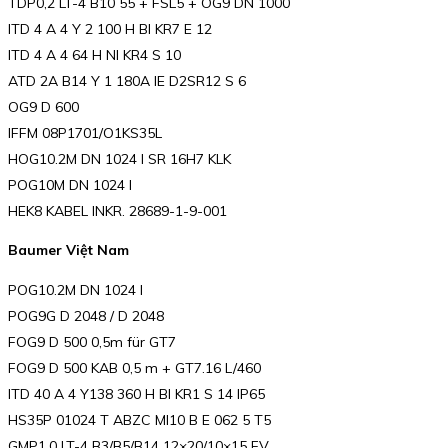
TDP0,2 LT-4 B10 55 + FSL5 + OG9 DN 1000
ITD 4 A 4 Y 2 100 H BI KR7 E 12
ITD 4 A 4 64 H NI KR4 S 10
ATD 2A B14 Y 1 180A IE D2SR12 S 6
OG9 D 600
IFFM 08P1701/O1KS35L
HOG10.2M DN 1024 I SR 16H7 KLK
POG10M DN 1024 I
HEK8 KABEL INKR. 28689-1-9-001
Baumer Việt Nam
POG10.2M DN 1024 I
POG9G D 2048 / D 2048
FOG9 D 500 0,5m für GT7
FOG9 D 500 KAB 0,5 m + GT7.16 L/460
ITD 40 A 4 Y138 360 H BI KR1 S 14 IP65
HS35P 01024 T ABZC MI10 B E 062 5 T5
GMP1,0 LT-4 B3/B5/B14 12×20/10×15 FV