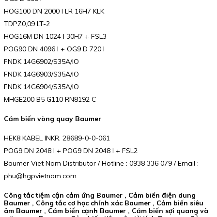
HOG100 DN 2000 I LR 16H7 KLK
TDPZ0,09 LT-2
HOG16M DN 1024 I 30H7 + FSL3
POG90 DN 4096 I + OG9 D 720 I
FNDK 14G6902/S35A/IO
FNDK 14G6903/S35A/IO
FNDK 14G6904/S35A/IO
MHGE200 B5 G110 RN8192 C
Cảm biến vòng quay Baumer
HEK8 KABEL INKR. 28689-0-0-061
POG9 DN 2048 I + POG9 DN 2048 I + FSL2
Baumer Viet Nam Distributor / Hotline : 0938 336 079 / Email :
phu@hgpvietnam.com
Công tắc tiệm cận cảm ứng Baumer , Cảm biến điện dung
Baumer , Công tắc cơ học chính xác Baumer , Cảm biến siêu
âm Baumer , Cảm biến cạnh Baumer , Cảm biến sợi quang và