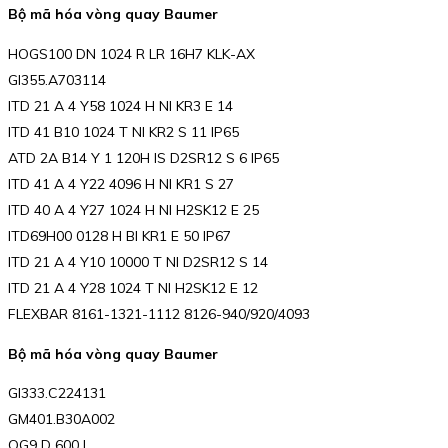
Bộ mã hóa vòng quay Baumer
HOGS100 DN 1024 R LR 16H7 KLK-AX
GI355.A703114
ITD 21 A 4 Y58 1024 H NI KR3 E 14
ITD 41 B10 1024 T NI KR2 S 11 IP65
ATD 2A B14 Y 1 120H IS D2SR12 S 6 IP65
ITD 41 A 4 Y22 4096 H NI KR1 S 27
ITD 40 A 4 Y27 1024 H NI H2SK12 E 25
ITD69H00 0128 H BI KR1 E 50 IP67
ITD 21 A 4 Y10 10000 T NI D2SR12 S 14
ITD 21 A 4 Y28 1024 T NI H2SK12 E 12
FLEXBAR 8161-1321-1112 8126-940/920/4093
Bộ mã hóa vòng quay Baumer
GI333.C224131
GM401.B30A002
OG9 D 600 I