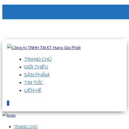
CÔNG TY TNHH TM KT HƯNG GIA PHÁT
Hotline
:
0938 336 079
Email
:
phu@hgpvietnam.com
TRANG CHỦ
GIỚI THIỆU
SẢN PHẨM
TIN TỨC
LIÊN HỆ
0
TRANG CHỦ