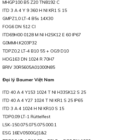
MHGP100 B5 Z20 TN8192 C
ITD 3 A 4 Y 9 360 H NI KR1 S 15
GMPZ1,0 LT-4 B5s 14X30
FOG6 DN 512 CI
ITD69H00 0128 M NI H2SK12 E 60 IP67
G0MMH.K203P32
TDPZ0,2 LT-4 B10 55 + OG9 D10
HOG163 DN 1024 R 70H7
BRIV 30R5605A01000N85
Đại lý Baumer Việt Nam
ITD 40 A 4 Y153 1024 T NI H33SK12 S 25
ITD 40 A 4 Y27 1024 T NI KR1 S 25 IP65
ITD 3 A 4 1024 H NI KR10 S 15
TDP0,09 LT-1 Rüttelfest
LSK-150.075.075.075.000.1
ESG 16EV0500G/J1&2