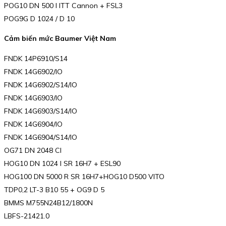
POG10 DN 500 I ITT Cannon + FSL3
POG9G D 1024 / D 10
Cảm biến mức Baumer Việt Nam
FNDK 14P6910/S14
FNDK 14G6902/IO
FNDK 14G6902/S14/IO
FNDK 14G6903/IO
FNDK 14G6903/S14/IO
FNDK 14G6904/IO
FNDK 14G6904/S14/IO
OG71 DN 2048 CI
HOG10 DN 1024 I SR 16H7 + ESL90
HOG100 DN 5000 R SR 16H7+HOG10 D500 VITO
TDP0,2 LT-3 B10 55 + OG9 D 5
BMMS M755N24B12/1800N
LBFS-21421.0