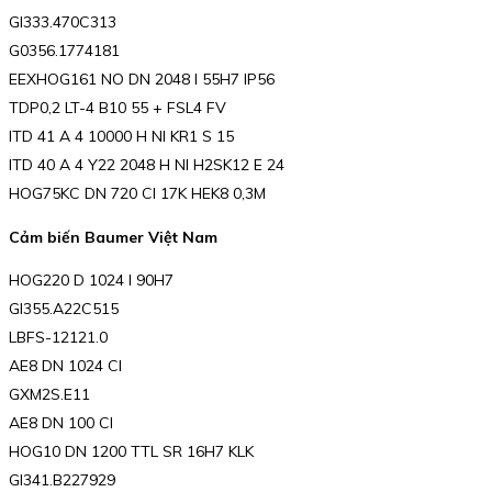
GI333.470C313
G0356.1774181
EEXHOG161 NO DN 2048 I 55H7 IP56
TDP0,2 LT-4 B10 55 + FSL4 FV
ITD 41 A 4 10000 H NI KR1 S 15
ITD 40 A 4 Y22 2048 H NI H2SK12 E 24
HOG75KC DN 720 CI 17K HEK8 0,3M
Cảm biến Baumer Việt Nam
HOG220 D 1024 I 90H7
GI355.A22C515
LBFS-12121.0
AE8 DN 1024 CI
GXM2S.E11
AE8 DN 100 CI
HOG10 DN 1200 TTL SR 16H7 KLK
GI341.B227929