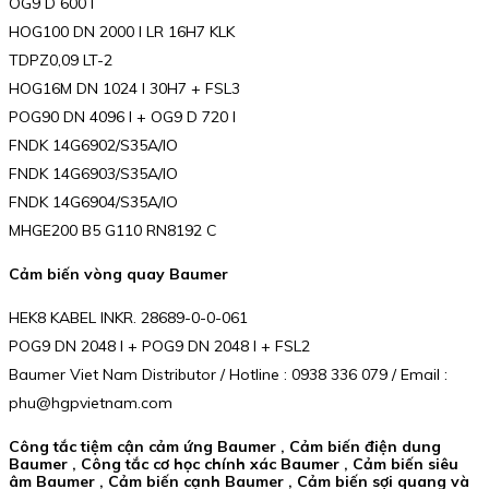
OG9 D 600 I
HOG100 DN 2000 I LR 16H7 KLK
TDPZ0,09 LT-2
HOG16M DN 1024 I 30H7 + FSL3
POG90 DN 4096 I + OG9 D 720 I
FNDK 14G6902/S35A/IO
FNDK 14G6903/S35A/IO
FNDK 14G6904/S35A/IO
MHGE200 B5 G110 RN8192 C
Cảm biến vòng quay Baumer
HEK8 KABEL INKR. 28689-0-0-061
POG9 DN 2048 I + POG9 DN 2048 I + FSL2
Baumer Viet Nam Distributor / Hotline : 0938 336 079 / Email :
phu@hgpvietnam.com
Công tắc tiệm cận cảm ứng Baumer , Cảm biến điện dung
Baumer , Công tắc cơ học chính xác Baumer , Cảm biến siêu
âm Baumer , Cảm biến cạnh Baumer , Cảm biến sợi quang và