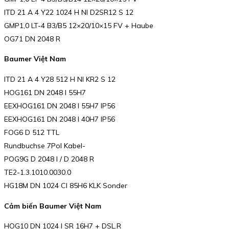
ITD 21 A 4 Y22 1024 H NI D2SR12 S 12
GMP1,0 LT-4 B3/B5 12×20/10×15 FV + Haube
OG71 DN 2048 R
Baumer Việt Nam
ITD 21 A 4 Y28 512 H NI KR2 S 12
HOG161 DN 2048 I 55H7
EEXHOG161 DN 2048 I 55H7 IP56
EEXHOG161 DN 2048 I 40H7 IP56
FOG6 D 512 TTL
Rundbuchse 7Pol Kabel-
POG9G D 2048 I / D 2048 R
TE2-1.3.1010.0030.0
HG18M DN 1024 CI 85H6 KLK Sonder
Cảm biến Baumer Việt Nam
HOG10 DN 1024 I SR 16H7 + DSL.R