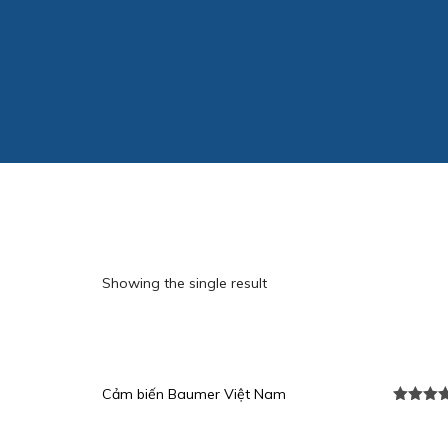
Showing the single result
Cảm biến Baumer Việt Nam
Được xế
hạng
5.0
sao