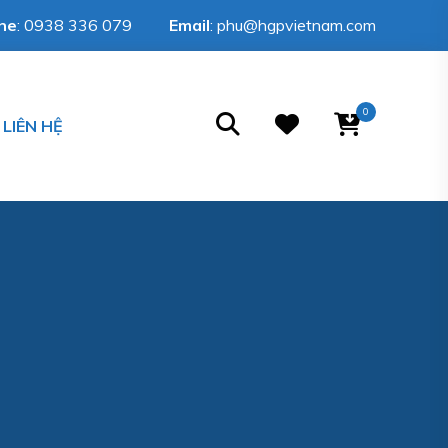
ine
:
0938 336 079
Email
:
phu@hgpvietnam.com
0
LIÊN HỆ