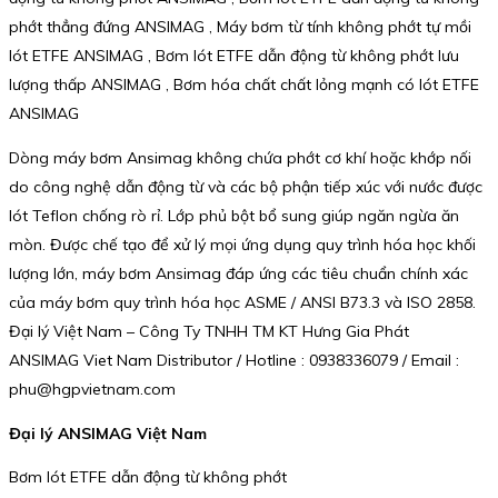
phớt thẳng đứng ANSIMAG , Máy bơm từ tính không phớt tự mồi
lót ETFE ANSIMAG , Bơm lót ETFE dẫn động từ không phớt lưu
lượng thấp ANSIMAG , Bơm hóa chất chất lỏng mạnh có lót ETFE
ANSIMAG
Dòng máy bơm Ansimag không chứa phớt cơ khí hoặc khớp nối
do công nghệ dẫn động từ và các bộ phận tiếp xúc với nước được
lót Teflon chống rò rỉ. Lớp phủ bột bổ sung giúp ngăn ngừa ăn
mòn. Được chế tạo để xử lý mọi ứng dụng quy trình hóa học khối
lượng lớn, máy bơm Ansimag đáp ứng các tiêu chuẩn chính xác
của máy bơm quy trình hóa học ASME / ANSI B73.3 và ISO 2858.
Đại lý Việt Nam – Công Ty TNHH TM KT Hưng Gia Phát
ANSIMAG Viet Nam Distributor / Hotline : 0938336079 / Email :
phu@hgpvietnam.com
Đại lý ANSIMAG Việt Nam
Bơm lót ETFE dẫn động từ không phớt