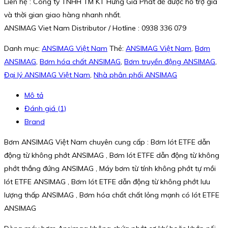
Liên hệ : Công ty TNHH TM KT Hưng Gia Phát để được hỗ trợ giá
và thời gian giao hàng nhanh nhất.
ANSIMAG Viet Nam Distributor / Hotline : 0938 336 079
Danh mục:
ANSIMAG Việt Nam
Thẻ:
ANSIMAG Việt Nam
,
Bơm
ANSIMAG
,
Bơm hóa chất ANSIMAG
,
Bơm truyền động ANSIMAG
,
Đại lý ANSIMAG Việt Nam
,
Nhà phân phối ANSIMAG
Mô tả
Đánh giá (1)
Brand
Bơm ANSIMAG Việt Nam chuyên cung cấp : Bơm lót ETFE dẫn
động từ không phớt ANSIMAG , Bơm lót ETFE dẫn động từ không
phớt thẳng đứng ANSIMAG , Máy bơm từ tính không phớt tự mồi
lót ETFE ANSIMAG , Bơm lót ETFE dẫn động từ không phớt lưu
lượng thấp ANSIMAG , Bơm hóa chất chất lỏng mạnh có lót ETFE
ANSIMAG