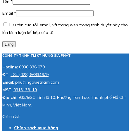
Tên
*
Email
*
Lưu tên của tôi, email, và trang web trong trình duyệt này cho
lần bình luận kế tiếp của tôi.
Đăng
CÔNG TY TNHH TM KT HƯNG GIA PHÁT
Hotline
:
0938 336 079
ĐT
:
+84 (028) 66834679
Email
:
phu@hgpvietnam.com
MST
:
0313138119
Địa chỉ
: 933/5/2C Tỉnh lộ 10, Phường Tân Tạo, Thành phố Hồ Chí
Minh, Việt Nam.
Chính sách
Chính sách mua hàng