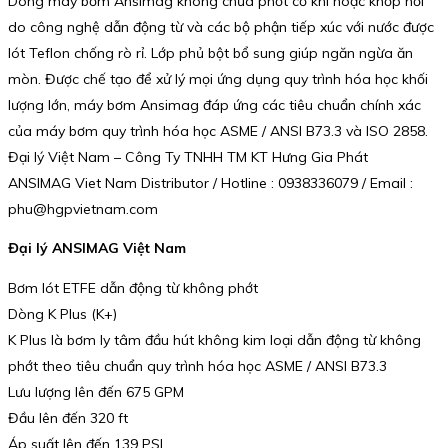
Dòng máy bơm Ansimag không chứa phớt cơ khí hoặc khớp nối
do công nghệ dẫn động từ và các bộ phận tiếp xúc với nước được
lót Teflon chống rò rỉ. Lớp phủ bột bổ sung giúp ngăn ngừa ăn
mòn. Được chế tạo để xử lý mọi ứng dụng quy trình hóa học khối
lượng lớn, máy bơm Ansimag đáp ứng các tiêu chuẩn chính xác
của máy bơm quy trình hóa học ASME / ANSI B73.3 và ISO 2858.
Đại lý Việt Nam – Công Ty TNHH TM KT Hưng Gia Phát
ANSIMAG Viet Nam Distributor / Hotline : 0938336079 / Email :
phu@hgpvietnam.com
Đại lý ANSIMAG Việt Nam
Bơm lót ETFE dẫn động từ không phớt
Dòng K Plus (K+)
K Plus là bơm ly tâm đầu hút không kim loại dẫn động từ không
phớt theo tiêu chuẩn quy trình hóa học ASME / ANSI B73.3
Lưu lượng lên đến 675 GPM
Đầu lên đến 320 ft
Áp suất lên đến 139 PSI