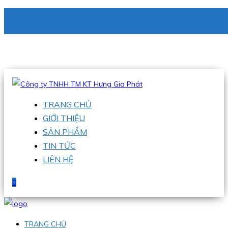
CÔNG TY TNHH TM KT HƯNG GIA PHÁT
Hotline
:
0938 336 079
Email
:
phu@hgpvietnam.com
TRANG CHỦ
GIỚI THIỆU
SẢN PHẨM
TIN TỨC
LIÊN HỆ
0
TRANG CHỦ