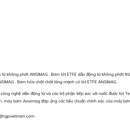
từ không phớt ANSIMAG , Bơm lót ETFE dẫn động từ không phớt thẳ
ANSIMAG , Bơm hóa chất chất lỏng mạnh có lót ETFE ANSIMAG
ng nghệ dẫn động từ và các bộ phận tiếp xúc với nước được lót Tef
 lớn, máy bơm Ansimag đáp ứng các tiêu chuẩn chính xác của máy bơm
phu@hgpvietnam.com