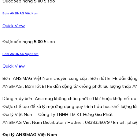
Được xếp hạng
5.00
5 sao
Bơm ANSIMAG Việt Nam
Quick View
Được xếp hạng
5.00
5 sao
Bơm ANSIMAG Việt Nam
Quick View
Bơm ANSIMAG Việt Nam chuyên cung cấp : Bơm lót ETFE dẫn động 
ANSIMAG , Bơm lót ETFE dẫn động từ không phớt lưu lượng thấp 
Dòng máy bơm Ansimag không chứa phớt cơ khí hoặc khớp nối do cô
Được chế tạo để xử lý mọi ứng dụng quy trình hóa học khối lượng
Đại lý Việt Nam – Công Ty TNHH TM KT Hưng Gia Phát
ANSIMAG Viet Nam Distributor / Hotline : 0938336079 / Email : 
Đại lý ANSIMAG Việt Nam