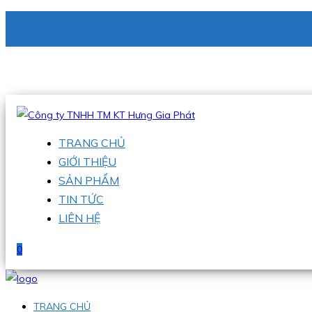
CÔNG TY TNHH TM KT HƯNG GIA PHÁT
Hotline
:
0938 336 079
Email
:
phu@hgpvietnam.com
TRANG CHỦ
GIỚI THIỆU
SẢN PHẨM
TIN TỨC
LIÊN HỆ
0
TRANG CHỦ