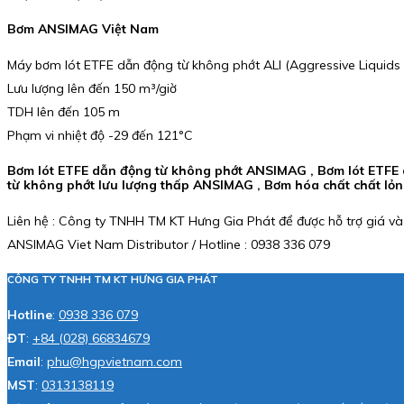
Bơm ANSIMAG Việt Nam
Máy bơm lót ETFE dẫn động từ không phớt ALI (Aggressive Liquids 
Lưu lượng lên đến 150 m³/giờ
TDH lên đến 105 m
Phạm vi nhiệt độ -29 đến 121°C
Bơm lót ETFE dẫn động từ không phớt ANSIMAG , Bơm lót ETFE 
từ không phớt lưu lượng thấp ANSIMAG , Bơm hóa chất chất l
Liên hệ : Công ty TNHH TM KT Hưng Gia Phát để được hỗ trợ giá và
ANSIMAG Viet Nam Distributor / Hotline : 0938 336 079
CÔNG TY TNHH TM KT HƯNG GIA PHÁT
Hotline
:
0938 336 079
ĐT
:
+84 (028) 66834679
Email
:
phu@hgpvietnam.com
MST
:
0313138119