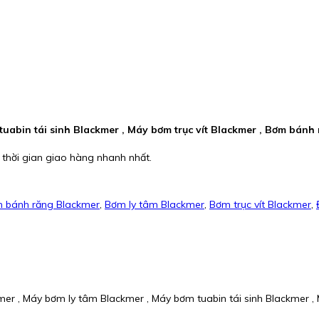
uabin tái sinh Blackmer , Máy bơm trục vít Blackmer , Bơm bánh
 thời gian giao hàng nhanh nhất.
 bánh răng Blackmer
,
Bơm ly tâm Blackmer
,
Bơm trục vít Blackmer
,
r , Máy bơm ly tâm Blackmer , Máy bơm tuabin tái sinh Blackmer , 