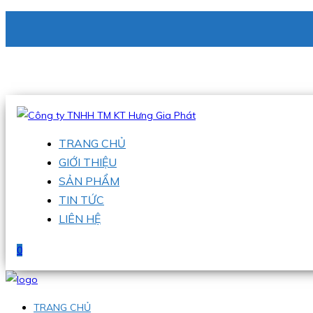
CÔNG TY TNHH TM KT HƯNG GIA PHÁT
Hotline
:
0938 336 079
Email
:
phu@hgpvietnam.com
TRANG CHỦ
GIỚI THIỆU
SẢN PHẨM
TIN TỨC
LIÊN HỆ
0
TRANG CHỦ