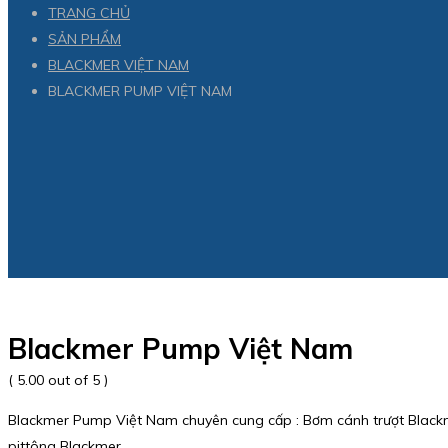
TRANG CHỦ
SẢN PHẨM
BLACKMER VIỆT NAM
BLACKMER PUMP VIỆT NAM
Blackmer Pump Việt Nam
( 5.00 out of 5 )
Blackmer Pump Việt Nam chuyên cung cấp : Bơm cánh trượt Blackme
pittông Blackmer