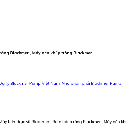
 răng Blackmer , Máy nén khí pittông Blackmer
Đại lý Blackmer Pump Việt Nam
,
Nhà phân phối Blackmer Pump
Máy bơm trục vít Blackmer , Bơm bánh răng Blackmer , Máy nén khí