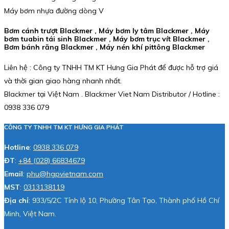
Máy bơm nhựa đường dòng V
Bơm cánh trượt Blackmer , Máy bơm ly tâm Blackmer , Máy
bơm tuabin tái sinh Blackmer , Máy bơm trục vít Blackmer ,
Bơm bánh răng Blackmer , Máy nén khí pittông Blackmer
Liên hệ : Công ty TNHH TM KT Hưng Gia Phát để được hỗ trợ giá
và thời gian giao hàng nhanh nhất.
Blackmer tại Việt Nam . Blackmer Viet Nam Distributor / Hotline :
0938 336 079
CÔNG TY TNHH TM KT HƯNG GIA PHÁT
Hotline
:
0938 336 079
ĐT
:
+84 (028) 66834679
Email
:
phu@hgpvietnam.com
MST
:
0313138119
Địa chỉ
: 933/5/2C Tỉnh lộ 10, Phường Tân Tạo, Thành phố Hồ Chí
Minh, Việt Nam.