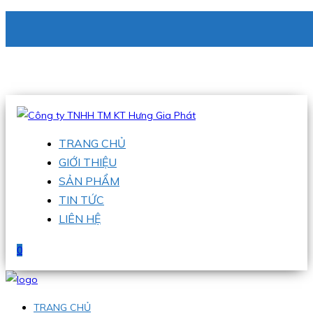
CÔNG TY TNHH TM KT HƯNG GIA PHÁT
Hotline
:
0938 336 079
Email
:
phu@hgpvietnam.com
TRANG CHỦ
GIỚI THIỆU
SẢN PHẨM
TIN TỨC
LIÊN HỆ
0
TRANG CHỦ