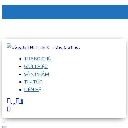
CÔNG TY TNHH TM KT HƯNG GIA PHÁT
Hotline
:
0938 336 079
Email
:
phu@hgpvietnam.com
TRANG CHỦ
GIỚI THIỆU
SẢN PHẨM
TIN TỨC
LIÊN HỆ
0