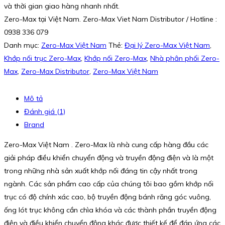
và thời gian giao hàng nhanh nhất.
Zero-Max tại Việt Nam. Zero-Max Viet Nam Distributor / Hotline :
0938 336 079
Danh mục:
Zero-Max Việt Nam
Thẻ:
Đại lý Zero-Max Việt Nam
,
Khớp nối trục Zero-Max
,
Khớp nối Zero-Max
,
Nhà phân phối Zero-
Max
,
Zero-Max Distributor
,
Zero-Max Việt Nam
Mô tả
Đánh giá (1)
Brand
Zero-Max Việt Nam . Zero-Max là nhà cung cấp hàng đầu các
giải pháp điều khiển chuyển động và truyền động điện và là một
trong những nhà sản xuất khớp nối đáng tin cậy nhất trong
ngành. Các sản phẩm cao cấp của chúng tôi bao gồm khớp nối
trục có độ chính xác cao, bộ truyền động bánh răng góc vuông,
ống lót trục không cần chìa khóa và các thành phần truyền động
điện và điều khiển chuyển động khác được thiết kế để đáp ứng các