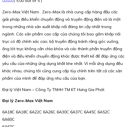
( 5.00 out of 5 )
Zero-Max Việt Nam . Zero-Max là nhà cung cấp hàng đầu các
giải pháp điều khiển chuyển động và truyền động điện và là một
trong những nhà sản xuất khớp nối đáng tin cậy nhất trong
ngành. Các sản phẩm cao cấp của chúng tôi bao gồm khớp nối
trục có độ chính xác cao, bộ truyền động bánh răng góc vuông,
ống lót trục không cần chìa khóa và các thành phần truyền động
điện và điều khiển chuyển động khác được thiết kế để đáp ứng các
yêu cầu của những ứng dụng khắt khe nhất. Vì mỗi ứng dụng đều
khác nhau, chúng tôi cũng cung cấp tùy chỉnh trên tất cả các sản
phẩm của mình để đáp ứng nhu cầu của bạn.
Đại lý Việt Nam – Công Ty TNHH TM KT Hưng Gia Phát
Đại lý Zero-Max Việt Nam
6A18C 6A18C 6A22C 6A26C 6A30C 6A37C 6A45C 6A52C
6A60C
6A67C