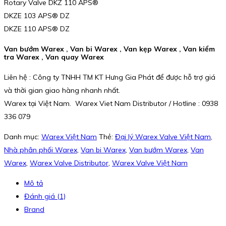
Rotary Valve DKZ 110 APS®
DKZE 103 APS® DZ
DKZE 110 APS® DZ
Van bướm Warex , Van bi Warex , Van kẹp Warex , Van kiểm
tra Warex , Van quay Warex
Liên hệ : Công ty TNHH TM KT Hưng Gia Phát để được hỗ trợ giá
và thời gian giao hàng nhanh nhất.
Warex tại Việt Nam. Warex Viet Nam Distributor / Hotline : 0938
336 079
Danh mục:
Warex Việt Nam
Thẻ:
Đại lý Warex Valve Việt Nam
,
Nhà phân phối Warex
,
Van bi Warex
,
Van bướm Warex
,
Van
Warex
,
Warex Valve Distributor
,
Warex Valve Việt Nam
Mô tả
Đánh giá (1)
Brand