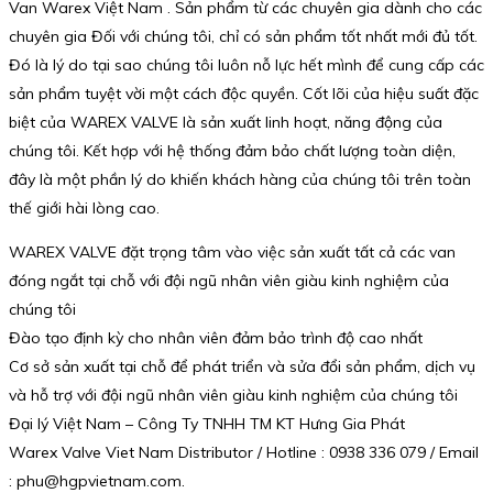
Van Warex Việt Nam . Sản phẩm từ các chuyên gia dành cho các
chuyên gia Đối với chúng tôi, chỉ có sản phẩm tốt nhất mới đủ tốt.
Đó là lý do tại sao chúng tôi luôn nỗ lực hết mình để cung cấp các
sản phẩm tuyệt vời một cách độc quyền. Cốt lõi của hiệu suất đặc
biệt của WAREX VALVE là sản xuất linh hoạt, năng động của
chúng tôi. Kết hợp với hệ thống đảm bảo chất lượng toàn diện,
đây là một phần lý do khiến khách hàng của chúng tôi trên toàn
thế giới hài lòng cao.
WAREX VALVE đặt trọng tâm vào việc sản xuất tất cả các van
đóng ngắt tại chỗ với đội ngũ nhân viên giàu kinh nghiệm của
chúng tôi
Đào tạo định kỳ cho nhân viên đảm bảo trình độ cao nhất
Cơ sở sản xuất tại chỗ để phát triển và sửa đổi sản phẩm, dịch vụ
và hỗ trợ với đội ngũ nhân viên giàu kinh nghiệm của chúng tôi
Đại lý Việt Nam – Công Ty TNHH TM KT Hưng Gia Phát
Warex Valve Viet Nam Distributor / Hotline : 0938 336 079 / Email
: phu@hgpvietnam.com.