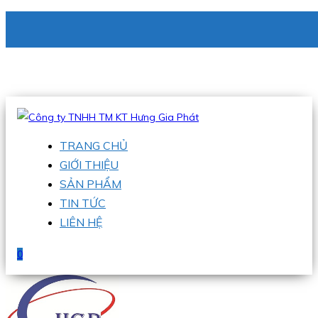
CÔNG TY TNHH TM KT HƯNG GIA PHÁT
Hotline
:
0938 336 079
Email
:
phu@hgpvietnam.com
TRANG CHỦ
GIỚI THIỆU
SẢN PHẨM
TIN TỨC
LIÊN HỆ
0