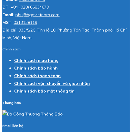
ĐT
:
+84 (028) 66834679
Email
:
phu@hgpvietnam.com
MST
:
0313138119
Địa chỉ
: 933/5/2C Tỉnh lộ 10, Phường Tân Tạo, Thành phố Hồ Chí
Minh, Việt Nam.
Chính sách
Chính sách mua hàng
Chính sách bảo hành
Chính sách thanh toán
Chính sách vận chuyển và giao nhận
Chính sách bảo mật thông tin
Thông báo
Email liên hệ