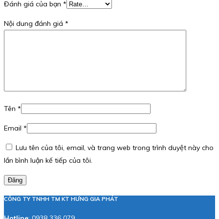
Đánh giá của bạn
*
Nội dung đánh giá
*
Tên
*
Email
*
Lưu tên của tôi, email, và trang web trong trình duyệt này cho
lần bình luận kế tiếp của tôi.
Đăng
CÔNG TY TNHH TM KT HƯNG GIA PHÁT
Hotline
:
0938 336 079