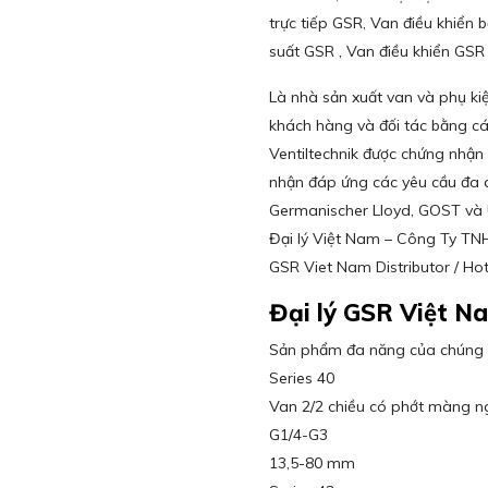
trực tiếp GSR, Van điều khiển 
suất GSR , Van điều khiển GSR
Là nhà sản xuất van và phụ kiệ
khách hàng và đối tác bằng c
Ventiltechnik được chứng nhận
nhận đáp ứng các yêu cầu đa 
Germanischer Lloyd, GOST và 
Đại lý Việt Nam – Công Ty T
GSR Viet Nam Distributor / Ho
Đại lý GSR Việt N
Sản phẩm đa năng của chúng 
Series 40
Van 2/2 chiều có phớt màng n
G1/4-G3
13,5-80 mm