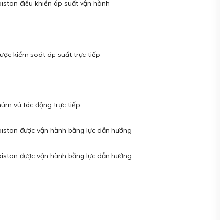
 piston điều khiển áp suất vận hành
được kiểm soát áp suất trực tiếp
 núm vú tác động trực tiếp
t piston được vận hành bằng lực dẫn hướng
t piston được vận hành bằng lực dẫn hướng
u
u