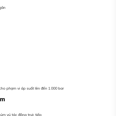
găn
cho phạm vi áp suất lên đến 1.000 bar
am
núm vú tác động trực tiếp