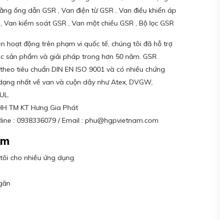
bằng ống dẫn GSR , Van điện từ GSR , Van điều khiển áp
 , Van kiểm soát GSR , Van một chiều GSR , Bộ lọc GSR
n hoạt động trên phạm vi quốc tế, chúng tôi đã hỗ trợ
ác sản phẩm và giải pháp trong hơn 50 năm. GSR
 theo tiêu chuẩn DIN EN ISO 9001 và có nhiều chứng
dạng nhất về van và cuộn dây như Atex, DVGW,
UL.
NHH TM KT Hưng Gia Phát
tline : 0938336079 / Email : phu@hgpvietnam.com
am
tôi cho nhiều ứng dụng
găn