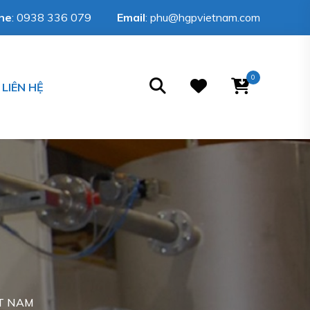
ine
:
0938 336 079
Email
:
phu@hgpvietnam.com
0
LIÊN HỆ
ỆT NAM