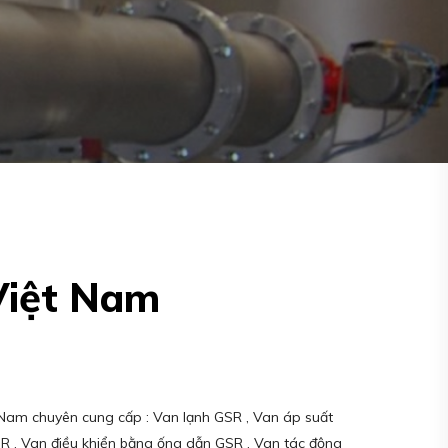
Việt Nam
Nam chuyên cung cấp : Van lạnh GSR , Van áp suất
R , Van điều khiển bằng ống dẫn GSR , Van tác động