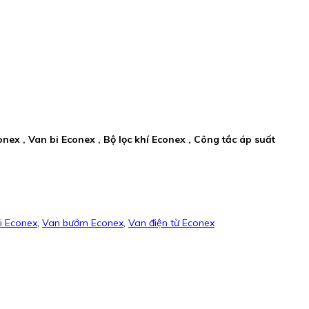
nex , Van bi Econex , Bộ lọc khí Econex , Công tắc áp suất
i Econex
,
Van bướm Econex
,
Van điện từ Econex