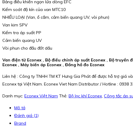
Bảng điều khiển ngọn lửa dòng EFC
Kiểm soát độ kín của van MTC10
NHIỀU LOẠI (Van, ổ cắm, cảm biến quang UV, vòi phun)
Van kim SPV
Kiểm tra áp suất PP
Cảm biến quang UV
Vòi phun cho đầu đốt dầu
Van điện từ Econex , Bộ điều chỉnh áp suất Econex , Bộ truyền đ
Econex , Máy biến áp Econex , Đồng hồ đo Econex
Liên hệ : Công ty TNHH TM KT Hưng Gia Phát để được hỗ trợ giá và
Econex tại Việt Nam. Econex Viet Nam Distributor / Hotline : 0938 
Danh mục:
Econex Việt Nam
Thẻ:
Bộ lọc khí Econex
,
Công tắc áp s
Mô tả
Đánh giá (1)
Brand