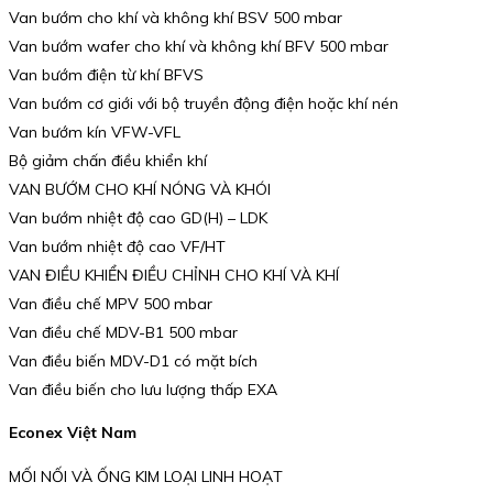
Van bướm cho khí và không khí BSV 500 mbar
Van bướm wafer cho khí và không khí BFV 500 mbar
Van bướm điện từ khí BFVS
Van bướm cơ giới với bộ truyền động điện hoặc khí nén
Van bướm kín VFW-VFL
Bộ giảm chấn điều khiển khí
VAN BƯỚM CHO KHÍ NÓNG VÀ KHÓI
Van bướm nhiệt độ cao GD(H) – LDK
Van bướm nhiệt độ cao VF/HT
VAN ĐIỀU KHIỂN ĐIỀU CHỈNH CHO KHÍ VÀ KHÍ
Van điều chế MPV 500 mbar
Van điều chế MDV-B1 500 mbar
Van điều biến MDV-D1 có mặt bích
Van điều biến cho lưu lượng thấp EXA
Econex Việt Nam
MỐI NỐI VÀ ỐNG KIM LOẠI LINH HOẠT