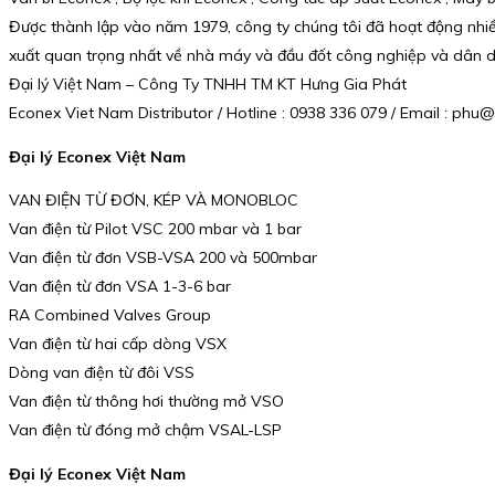
Được thành lập vào năm 1979, công ty chúng tôi đã hoạt động nhiề
xuất quan trọng nhất về nhà máy và đầu đốt công nghiệp và dân 
Đại lý Việt Nam – Công Ty TNHH TM KT Hưng Gia Phát
Econex Viet Nam Distributor / Hotline : 0938 336 079 / Email : p
Đại lý Econex Việt Nam
VAN ĐIỆN TỪ ĐƠN, KÉP VÀ MONOBLOC
Van điện từ Pilot VSC 200 mbar và 1 bar
Van điện từ đơn VSB-VSA 200 và 500mbar
Van điện từ đơn VSA 1-3-6 bar
RA Combined Valves Group
Van điện từ hai cấp dòng VSX
Dòng van điện từ đôi VSS
Van điện từ thông hơi thường mở VSO
Van điện từ đóng mở chậm VSAL-LSP
Đại lý Econex Việt Nam