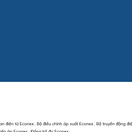
n điện từ Econex , Bộ điều chỉnh áp suất Econex , Bộ truyền động đi
 biến áp Econex , Đồng hồ đo Econex