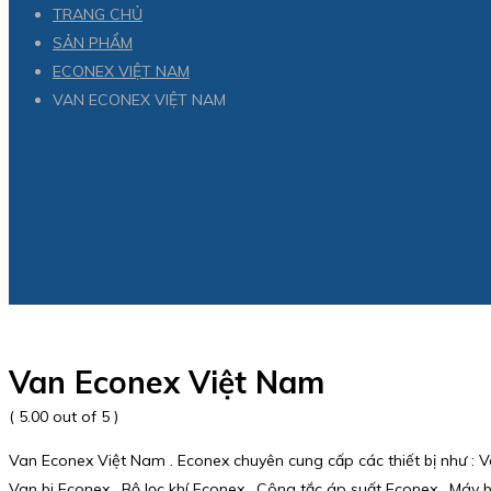
TRANG CHỦ
SẢN PHẨM
ECONEX VIỆT NAM
VAN ECONEX VIỆT NAM
Van Econex Việt Nam
( 5.00 out of 5 )
Van Econex Việt Nam . Econex chuyên cung cấp các thiết bị như : Va
Van bi Econex , Bộ lọc khí Econex , Công tắc áp suất Econex , Máy