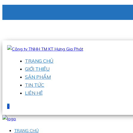
CÔNG TY TNHH TM KT HƯNG GIA PHÁT
Hotline
:
0938 336 079
Email
:
phu@hgpvietnam.com
TRANG CHỦ
GIỚI THIỆU
SẢN PHẨM
TIN TỨC
LIÊN HỆ
0
TRANG CHỦ