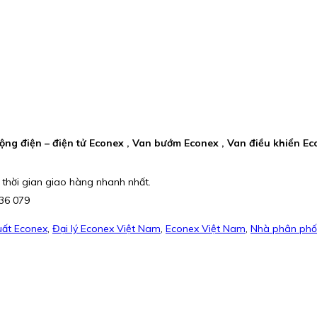
ộng điện – điện tử Econex , Van bướm Econex , Van điều khiển Eco
 thời gian giao hàng nhanh nhất.
336 079
uất Econex
,
Đại lý Econex Việt Nam
,
Econex Việt Nam
,
Nhà phân phố