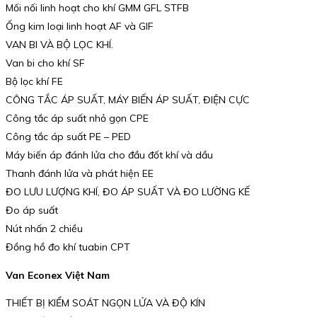
Mối nối linh hoạt cho khí GMM GFL STFB
Ống kim loại linh hoạt AF và GIF
VAN BI VÀ BỘ LỌC KHÍ.
Van bi cho khí SF
Bộ lọc khí FE
CÔNG TẮC ÁP SUẤT, MÁY BIẾN ÁP SUẤT, ĐIỆN CỰC
Công tắc áp suất nhỏ gọn CPE
Công tắc áp suất PE – PED
Máy biến áp đánh lửa cho đầu đốt khí và dầu
Thanh đánh lửa và phát hiện EE
ĐO LƯU LƯỢNG KHÍ, ĐO ÁP SUẤT VÀ ĐO LƯỜNG KẾ
Đo áp suất
Nút nhấn 2 chiều
Đồng hồ đo khí tuabin CPT
Van Econex Việt Nam
THIẾT BỊ KIỂM SOÁT NGỌN LỬA VÀ ĐỘ KÍN