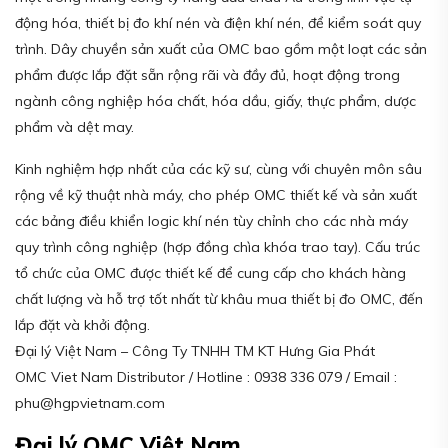
động hóa, thiết bị đo khí nén và điện khí nén, để kiểm soát quy
trình. Dây chuyền sản xuất của OMC bao gồm một loạt các sản
phẩm được lắp đặt sẵn rộng rãi và đầy đủ, hoạt động trong
ngành công nghiệp hóa chất, hóa dầu, giấy, thực phẩm, dược
phẩm và dệt may.
Kinh nghiệm hợp nhất của các kỹ sư, cùng với chuyên môn sâu
rộng về kỹ thuật nhà máy, cho phép OMC thiết kế và sản xuất
các bảng điều khiển logic khí nén tùy chỉnh cho các nhà máy
quy trình công nghiệp (hợp đồng chìa khóa trao tay). Cấu trúc
tổ chức của OMC được thiết kế để cung cấp cho khách hàng
chất lượng và hỗ trợ tốt nhất từ khâu mua thiết bị đo OMC, đến
lắp đặt và khởi động.
Đại lý Việt Nam – Công Ty TNHH TM KT Hưng Gia Phát
OMC Viet Nam Distributor / Hotline : 0938 336 079 / Email :
phu@hgpvietnam.com
Đại lý OMC Việt Nam