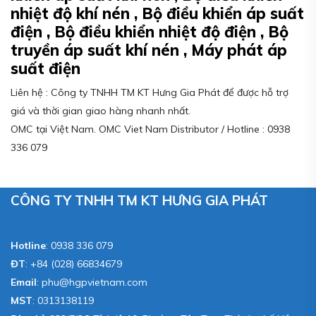
nhiệt độ khí nén , Bộ điều khiển áp suất
điện , Bộ điều khiển nhiệt độ điện , Bộ
truyền áp suất khí nén , Máy phát áp
suất điện
Liên hệ : Công ty TNHH TM KT Hưng Gia Phát để được hỗ trợ
giá và thời gian giao hàng nhanh nhất.
OMC tại Việt Nam. OMC Viet Nam Distributor / Hotline : 0938
336 079
CÔNG TY TNHH TM KT HƯNG GIA PHÁT
Hotline
:
0938 336 079
ĐT
:
+84 (028) 66834679
Email
:
phu@hgpvietnam.com
MST
:
0313138119