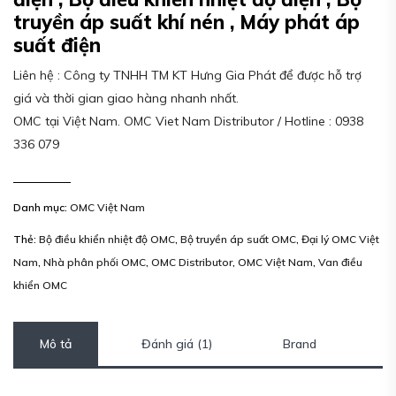
truyền áp suất khí nén , Máy phát áp
suất điện
Liên hệ : Công ty TNHH TM KT Hưng Gia Phát để được hỗ trợ
giá và thời gian giao hàng nhanh nhất.
OMC tại Việt Nam. OMC Viet Nam Distributor / Hotline : 0938
336 079
Danh mục:
OMC Việt Nam
Thẻ:
Bộ điều khiển nhiệt độ OMC
,
Bộ truyền áp suất OMC
,
Đại lý OMC Việt
Nam
,
Nhà phân phối OMC
,
OMC Distributor
,
OMC Việt Nam
,
Van điều
khiển OMC
Mô tả
Đánh giá (1)
Brand