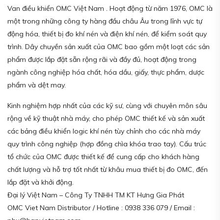
Van điều khiển OMC Việt Nam . Hoạt động từ năm 1976, OMC là
một trong những công ty hàng đầu châu Âu trong lĩnh vực tự
động hóa, thiết bị đo khí nén và điện khí nén, để kiểm soát quy
trình. Dây chuyền sản xuất của OMC bao gồm một loạt các sản
phẩm được lắp đặt sẵn rộng rãi và đầy đủ, hoạt động trong
ngành công nghiệp hóa chất, hóa dầu, giấy, thực phẩm, dược
phẩm và dệt may.
Kinh nghiệm hợp nhất của các kỹ sư, cùng với chuyên môn sâu
rộng về kỹ thuật nhà máy, cho phép OMC thiết kế và sản xuất
các bảng điều khiển logic khí nén tùy chỉnh cho các nhà máy
quy trình công nghiệp (hợp đồng chìa khóa trao tay). Cấu trúc
tổ chức của OMC được thiết kế để cung cấp cho khách hàng
chất lượng và hỗ trợ tốt nhất từ khâu mua thiết bị đo OMC, đến
lắp đặt và khởi động.
Đại lý Việt Nam – Công Ty TNHH TM KT Hưng Gia Phát
OMC Viet Nam Distributor / Hotline : 0938 336 079 / Email :