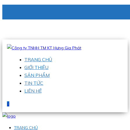
CÔNG TY TNHH TM KT HƯNG GIA PHÁT
Hotline
:
0938 336 079
Email
:
phu@hgpvietnam.com
TRANG CHỦ
GIỚI THIỆU
SẢN PHẨM
TIN TỨC
LIÊN HỆ
0
TRANG CHỦ