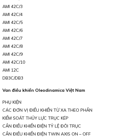
AMI 42C/3
AMI 42C/4
AMI 42C/5
AMI 42C/6
AMI 42C/7
AMI 42C/8
AMI 42C/9
AMI 42C/10
AMI 12C
DB3C/DB3
Van điều khiển Oleodinamica Việt Nam
PHỤ KIỆN
CÁC ĐƠN VỊ ĐIỀU KHIỂN TỪ XA THEO PHẦN
KIỂM SOÁT THỦY LỰC TRỤC KÉP
CẦN ĐIỀU KHIỂN ĐIỆN TỶ LỆ ĐÔI TRỤC
CẦN ĐIỀU KHIỂN ĐIỆN TWIN AXIS ON – OFF