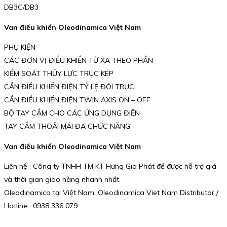
DB3C/DB3
Van điều khiển Oleodinamica Việt Nam
PHỤ KIỆN
CÁC ĐƠN VỊ ĐIỀU KHIỂN TỪ XA THEO PHẦN
KIỂM SOÁT THỦY LỰC TRỤC KÉP
CẦN ĐIỀU KHIỂN ĐIỆN TỶ LỆ ĐÔI TRỤC
CẦN ĐIỀU KHIỂN ĐIỆN TWIN AXIS ON – OFF
BỘ TAY CẦM CHO CÁC ỨNG DỤNG ĐIỆN
TAY CẦM THOẢI MÁI ĐA CHỨC NĂNG
Van điều khiển Oleodinamica Việt Nam
Liên hệ : Công ty TNHH TM KT Hưng Gia Phát để được hỗ trợ giá
và thời gian giao hàng nhanh nhất.
Oleodinamica tại Việt Nam. Oleodinamica Viet Nam Distributor /
Hotline : 0938 336 079