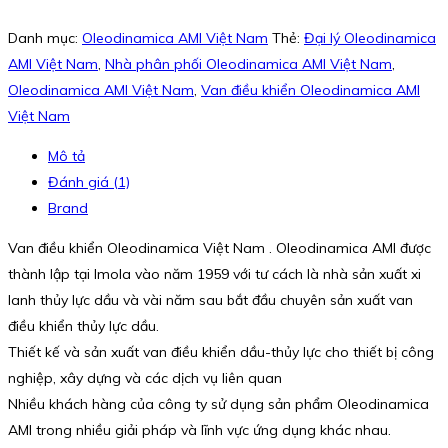
Danh mục:
Oleodinamica AMI Việt Nam
Thẻ:
Đại lý Oleodinamica
AMI Việt Nam
,
Nhà phân phối Oleodinamica AMI Việt Nam
,
Oleodinamica AMI Việt Nam
,
Van điều khiển Oleodinamica AMI
Việt Nam
Mô tả
Đánh giá (1)
Brand
Van điều khiển Oleodinamica Việt Nam . Oleodinamica AMI được
thành lập tại Imola vào năm 1959 với tư cách là nhà sản xuất xi
lanh thủy lực dầu và vài năm sau bắt đầu chuyên sản xuất van
điều khiển thủy lực dầu.
Thiết kế và sản xuất van điều khiển dầu-thủy lực cho thiết bị công
nghiệp, xây dựng và các dịch vụ liên quan
Nhiều khách hàng của công ty sử dụng sản phẩm Oleodinamica
AMI trong nhiều giải pháp và lĩnh vực ứng dụng khác nhau.