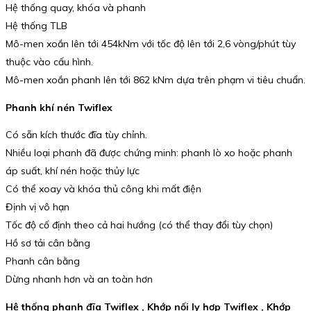
Hệ thống quay, khóa và phanh
Hệ thống TLB
Mô-men xoắn lên tới 454kNm với tốc độ lên tới 2,6 vòng/phút tùy
thuộc vào cấu hình.
Mô-men xoắn phanh lên tới 862 kNm dựa trên phạm vi tiêu chuẩn.
Phanh khí nén Twiflex
Có sẵn kích thước đĩa tùy chỉnh.
Nhiều loại phanh đã được chứng minh: phanh lò xo hoặc phanh
áp suất, khí nén hoặc thủy lực
Có thể xoay và khóa thủ công khi mất điện
Định vị vô hạn
Tốc độ cố định theo cả hai hướng (có thể thay đổi tùy chọn)
Hồ sơ tải cân bằng
Phanh cân bằng
Dừng nhanh hơn và an toàn hơn
Hệ thống phanh đĩa Twiflex , Khớp nối ly hợp Twiflex , Khớp