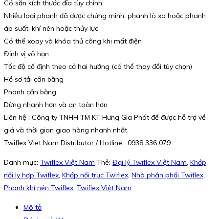
Có sẵn kích thước đĩa tùy chỉnh.
Nhiều loại phanh đã được chứng minh: phanh lò xo hoặc phanh
áp suất, khí nén hoặc thủy lực
Có thể xoay và khóa thủ công khi mất điện
Định vị vô hạn
Tốc độ cố định theo cả hai hướng (có thể thay đổi tùy chọn)
Hồ sơ tải cân bằng
Phanh cân bằng
Dừng nhanh hơn và an toàn hơn
Liên hệ : Công ty TNHH TM KT Hưng Gia Phát để được hỗ trợ về
giá và thời gian giao hàng nhanh nhất.
Twiflex Viet Nam Distributor / Hotline : 0938 336 079
Danh mục:
Twiflex Việt Nam
Thẻ:
Đại lý Twiflex Việt Nam
,
Khớp
nối ly hợp Twiflex
,
Khớp nối trục Twiflex
,
Nhà phân phối Twiflex
,
Phanh khí nén Twiflex
,
Twiflex Việt Nam
Mô tả