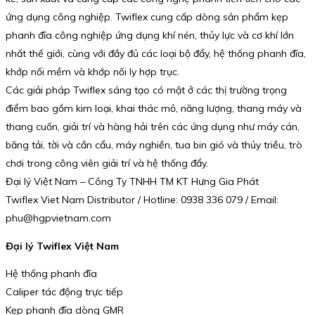
ứng dụng công nghiệp. Twiflex cung cấp dòng sản phẩm kẹp
phanh đĩa công nghiệp ứng dụng khí nén, thủy lực và cơ khí lớn
nhất thế giới, cùng với đầy đủ các loại bộ đẩy, hệ thống phanh đĩa,
khớp nối mềm và khớp nối ly hợp trục.
Các giải pháp Twiflex sáng tạo có mặt ở các thị trường trọng
điểm bao gồm kim loại, khai thác mỏ, năng lượng, thang máy và
thang cuốn, giải trí và hàng hải trên các ứng dụng như máy cán,
băng tải, tời và cần cẩu, máy nghiền, tua bin gió và thủy triều, trò
chơi trong công viên giải trí và hệ thống đẩy.
Đại lý Việt Nam – Công Ty TNHH TM KT Hưng Gia Phát
Twiflex Viet Nam Distributor / Hotline: 0938 336 079 / Email:
phu@hgpvietnam.com
Đại lý Twiflex Việt Nam
Hệ thống phanh đĩa
Caliper tác động trực tiếp
Kẹp phanh đĩa dòng GMR