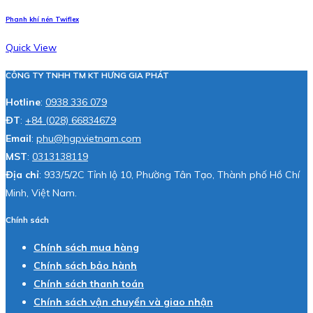
Phanh khí nén Twiflex
Quick View
CÔNG TY TNHH TM KT HƯNG GIA PHÁT
Hotline
:
0938 336 079
ĐT
:
+84 (028) 66834679
Email
:
phu@hgpvietnam.com
MST
:
0313138119
Địa chỉ
: 933/5/2C Tỉnh lộ 10, Phường Tân Tạo, Thành phố Hồ Chí
Minh, Việt Nam.
Chính sách
Chính sách mua hàng
Chính sách bảo hành
Chính sách thanh toán
Chính sách vận chuyển và giao nhận