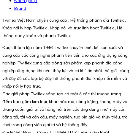
Đánh giá (1)
Brand
Twiflex Việt Nam chyên cung cấp : Hệ thống phanh đĩa Twiflex ,
Khớp nối ly hợp Twiflex , Khớp nối và trục linh hoạt Twiflex , Hệ
thống quay, khóa và phanh Twiflex
Được thành lập năm 1946, Twiflex chuyên thiết kế, sản xuất và
cung cấp các công nghệ phanh tiên tiến cho các ứng dụng công
nghiệp. Twiflex cung cấp dòng sản phẩm kẹp phanh đĩa công
nghiệp ứng dụng khí nén, thủy lực và cơ khí lớn nhất thế giới, cùng
với đầy đủ các loại bộ đẩy, hệ thống phanh đĩa, khớp nối mềm và
khớp nối ly hợp trục.
Các giải pháp Twiflex sáng tạo có mặt ở các thị trường trọng
điểm bao gồm kim loại, khai thác mỏ, năng lượng, thang máy và
thang cuốn, giải trí và hàng hải trên các ứng dụng như máy cán,
băng tải, tời và cần cẩu, máy nghiền, tua bin gió và thủy triều, trò
chơi trong công viên giải trí và hệ thống đẩy.
Đại lý Việt Nam – Công Ty TNHH TM KT Hưng Gia Phát