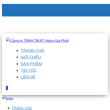
CÔNG TY TNHH TM KT HƯNG GIA PHÁT
Hotline
:
0938 336 079
Email
:
phu@hgpvietnam.com
TRANG CHỦ
GIỚI THIỆU
SẢN PHẨM
TIN TỨC
LIÊN HỆ
0
TRANG CHỦ