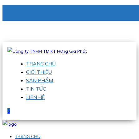
CÔNG TY TNHH TM KT HƯNG GIA PHÁT
Hotline
:
0938 336 079
Email
:
phu@hgpvietnam.com
TRANG CHỦ
GIỚI THIỆU
SẢN PHẨM
TIN TỨC
LIÊN HỆ
0
TRANG CHỦ