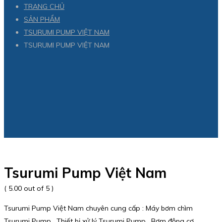
TRANG CHỦ
SẢN PHẨM
TSURUMI PUMP VIỆT NAM
TSURUMI PUMP VIỆT NAM
Tsurumi Pump Việt Nam
( 5.00 out of 5 )
Tsurumi Pump Việt Nam chuyên cung cấp : Máy bơm chìm
Tsurumi Pump , Thiết bị xử lý Tsurumi Pump , Bơm động cơ