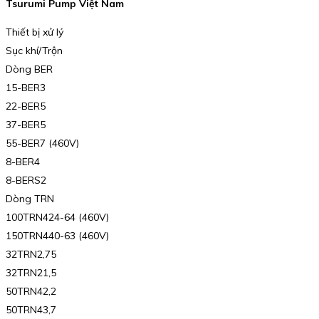
Tsurumi Pump Việt Nam
Thiết bị xử lý
Sục khí/Trộn
Dòng BER
15-BER3
22-BER5
37-BER5
55-BER7 (460V)
8-BER4
8-BERS2
Dòng TRN
100TRN424-64 (460V)
150TRN440-63 (460V)
32TRN2,75
32TRN21,5
50TRN42,2
50TRN43,7