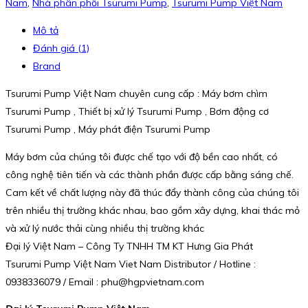
Nam
,
Nhà phân phối Tsurumi Pump
,
Tsurumi Pump Việt Nam
Mô tả
Đánh giá (1)
Brand
Tsurumi Pump Việt Nam chuyên cung cấp : Máy bơm chìm
Tsurumi Pump , Thiết bị xử lý Tsurumi Pump , Bơm động cơ
Tsurumi Pump , Máy phát điện Tsurumi Pump
Máy bơm của chúng tôi được chế tạo với độ bền cao nhất, có
công nghệ tiên tiến và các thành phần được cấp bằng sáng chế.
Cam kết về chất lượng này đã thúc đẩy thành công của chúng tôi
trên nhiều thị trường khác nhau, bao gồm xây dựng, khai thác mỏ
và xử lý nước thải cùng nhiều thị trường khác
Đại lý Việt Nam – Công Ty TNHH TM KT Hưng Gia Phát
Tsurumi Pump Việt Nam Viet Nam Distributor / Hotline :
0938336079 / Email : phu@hgpvietnam.com