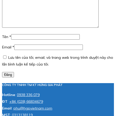
Tên
*
Email
*
Lưu tên của tôi, email, và trang web trong trình duyệt này cho
lần bình luận kế tiếp của tôi.
Đăng
CÔNG TY TNHH TM KT HƯNG GIA PHÁT
Hotline
:
0938 336 079
ĐT
:
+84 (028) 66834679
Email
:
phu@hgpvietnam.com
MST
:
0313138119