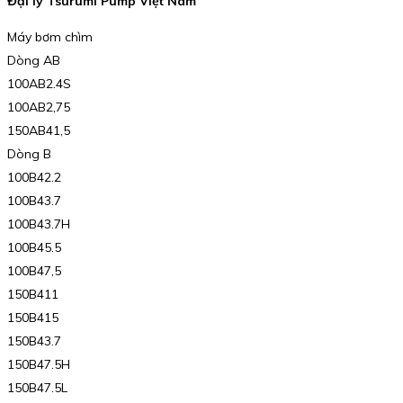
Đại lý Tsurumi Pump Việt Nam
Máy bơm chìm
Dòng AB
100AB2.4S
100AB2,75
150AB41,5
Dòng B
100B42.2
100B43.7
100B43.7H
100B45.5
100B47,5
150B411
150B415
150B43.7
150B47.5H
150B47.5L