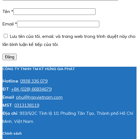
Tên
*
Email
*
Lưu tên của tôi, email, và trang web trong trình duyệt này cho
lần bình luận kế tiếp của tôi.
Đăng
CÔNG TY TNHH TM KT HƯNG GIA PHÁT
Hotline
:
0938 336 079
ĐT
:
+84 (028) 66834679
Email
:
phu@hgpvietnam.com
MST
:
0313138119
Địa chỉ
: 933/5/2C Tỉnh lộ 10, Phường Tân Tạo, Thành phố Hồ Chí
Minh, Việt Nam.
Chính sách