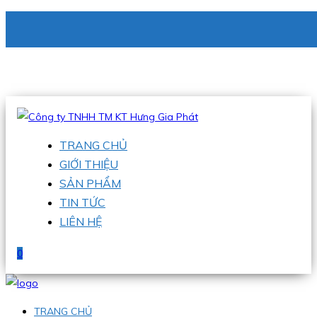
CÔNG TY TNHH TM KT HƯNG GIA PHÁT
Hotline
:
0938 336 079
Email
:
phu@hgpvietnam.com
TRANG CHỦ
GIỚI THIỆU
SẢN PHẨM
TIN TỨC
LIÊN HỆ
0
TRANG CHỦ