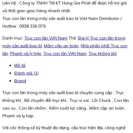
Liên hệ : Công ty TNHH TM KT Hưng Gia Phát để được hỗ trợ giá
và thời gian giao hàng nhanh nhất.
Trục con lăn trong máy sản xuất bao bì Viet Nam Distributor /
Hotline : 0938 336 079
Danh mục:
Trục con lăn Việt Nam
Thẻ:
Đại lý Trục con lăn trong
máy sản xuất bao bì
,
Mâm cặp an toàn
,
Nhà phân phối Trục con
lăn
,
Phanh và ly hợp
,
Trục con lăn Việt Nam
,
Trục không khí
Mô tả
Đánh giá (1)
Brand
Trục con lăn trong máy sản xuất bao bì chuyên cung cấp : Trục
không khí , Bộ chuyển đổi trục khí , Trục vi sai , Lõi Chuck , Con lăn
cao su , Con lăn nhôm , Kiểm soát lực căng , Mâm cặp an toàn ,
Phanh và ly hợp
Với các thông số kỹ thuật đa dạng, cấu trúc hiện đại, công nghệ