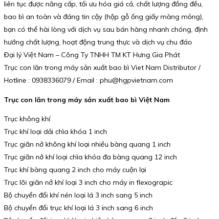
liên tục được nâng cấp, tối ưu hóa giá cả, chất lượng đồng đều,
bao bì an toàn và đáng tin cậy (hộp gỗ ống giấy màng mỏng),
bạn có thể hài lòng với dịch vụ sau bán hàng nhanh chóng, định
hướng chất lượng, hoạt động trung thực và dịch vụ chu đáo
Đại lý Việt Nam – Công Ty TNHH TM KT Hưng Gia Phát
Trục con lăn trong máy sản xuất bao bì Viet Nam Distributor /
Hotline : 0938336079 / Email : phu@hgpvietnam.com
Trục con lăn trong máy sản xuất bao bì Việt Nam
Trục không khí
Trục khí loại dải chìa khóa 1 inch
Trục giãn nở không khí loại nhiều bàng quang 1 inch
Trục giãn nở khí loại chìa khóa đa bàng quang 12 inch
Trục khí bàng quang 2 inch cho máy cuộn lại
Trục lõi giãn nở khí loại 3 inch cho máy in flexograpic
Bộ chuyển đổi khí nén loại lá 3 inch sang 5 inch
Bộ chuyển đổi trục khí loại lá 3 inch sang 6 inch