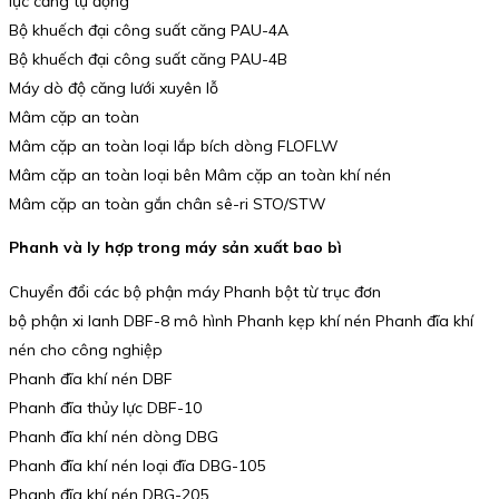
lực căng tự động
Bộ khuếch đại công suất căng PAU-4A
Bộ khuếch đại công suất căng PAU-4B
Máy dò độ căng lưới xuyên lỗ
Mâm cặp an toàn
Mâm cặp an toàn loại lắp bích dòng FLOFLW
Mâm cặp an toàn loại bên Mâm cặp an toàn khí nén
Mâm cặp an toàn gắn chân sê-ri STO/STW
Phanh và ly hợp trong máy sản xuất bao bì
Chuyển đổi các bộ phận máy Phanh bột từ trục đơn
bộ phận xi lanh DBF-8 mô hình Phanh kẹp khí nén Phanh đĩa khí
nén cho công nghiệp
Phanh đĩa khí nén DBF
Phanh đĩa thủy lực DBF-10
Phanh đĩa khí nén dòng DBG
Phanh đĩa khí nén loại đĩa DBG-105
Phanh đĩa khí nén DBG-205