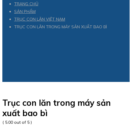
TRANG CHỦ
SẢN PHẨM
TRỤC CON LĂN VIỆT NAM
TRỤC CON LĂN TRONG MÁY SẢN XUẤT BAO BÌ
Trục con lăn trong máy sản
xuất bao bì
( 5.00 out of 5 )