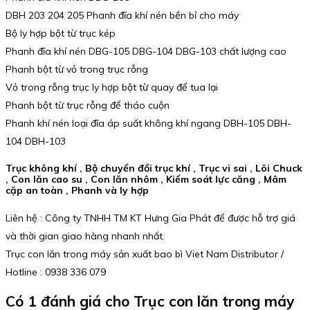
DBH 203 204 205 Phanh đĩa khí nén bền bỉ cho máy
Bộ ly hợp bột từ trục kép
Phanh đĩa khí nén DBG-105 DBG-104 DBG-103 chất lượng cao
Phanh bột từ vỏ trong trục rỗng
Vỏ trong rỗng trục ly hợp bột từ quay để tua lại
Phanh bột từ trục rỗng để tháo cuộn
Phanh khí nén loại đĩa áp suất không khí ngang DBH-105 DBH-
104 DBH-103
Trục không khí , Bộ chuyển đổi trục khí , Trục vi sai , Lõi Chuck
, Con lăn cao su , Con lăn nhôm , Kiểm soát lực căng , Mâm
cặp an toàn , Phanh và ly hợp
Liên hệ : Công ty TNHH TM KT Hưng Gia Phát để được hỗ trợ giá
và thời gian giao hàng nhanh nhất.
Trục con lăn trong máy sản xuất bao bì Viet Nam Distributor /
Hotline : 0938 336 079
Có 1 đánh giá cho
Trục con lăn trong máy