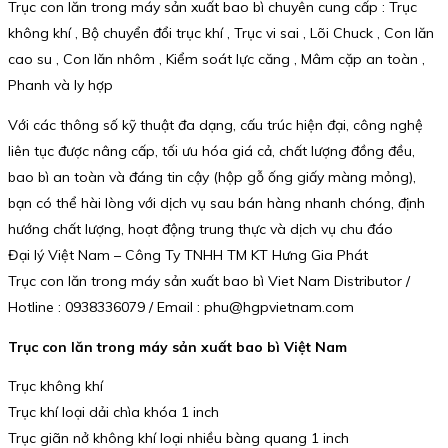
Trục con lăn trong máy sản xuất bao bì chuyên cung cấp : Trục
không khí , Bộ chuyển đổi trục khí , Trục vi sai , Lõi Chuck , Con lăn
cao su , Con lăn nhôm , Kiểm soát lực căng , Mâm cặp an toàn ,
Phanh và ly hợp
Với các thông số kỹ thuật đa dạng, cấu trúc hiện đại, công nghệ
liên tục được nâng cấp, tối ưu hóa giá cả, chất lượng đồng đều,
bao bì an toàn và đáng tin cậy (hộp gỗ ống giấy màng mỏng),
bạn có thể hài lòng với dịch vụ sau bán hàng nhanh chóng, định
hướng chất lượng, hoạt động trung thực và dịch vụ chu đáo
Đại lý Việt Nam – Công Ty TNHH TM KT Hưng Gia Phát
Trục con lăn trong máy sản xuất bao bì Viet Nam Distributor /
Hotline : 0938336079 / Email : phu@hgpvietnam.com
Trục con lăn trong máy sản xuất bao bì Việt Nam
Trục không khí
Trục khí loại dải chìa khóa 1 inch
Trục giãn nở không khí loại nhiều bàng quang 1 inch