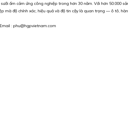
p sưởi ấm cảm ứng công nghiệp trong hơn 30 năm. Với hơn 50.000 sản
p mà độ chính xác, hiệu quả và độ tin cậy là quan trọng — ô tô, hàng
 / Email : phu@hgpvietnam.com