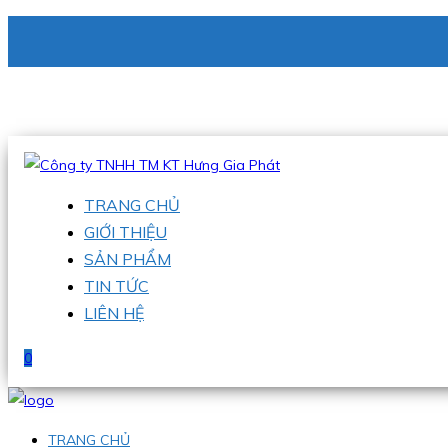
CÔNG TY TNHH TM KT HƯNG GIA PHÁT
Hotline
:
0938 336 079
Email
:
phu@hgpvietnam.com
TRANG CHỦ
GIỚI THIỆU
SẢN PHẨM
TIN TỨC
LIÊN HỆ
0
TRANG CHỦ