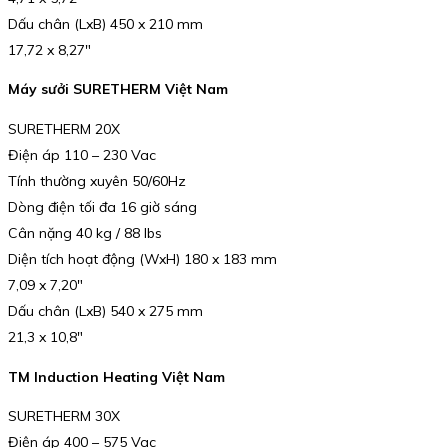
Dấu chân (LxB) 450 x 210 mm
17,72 x 8,27″
Máy sưởi SURETHERM Việt Nam
SURETHERM 20X
Điện áp 110 – 230 Vac
Tính thường xuyên 50/60Hz
Dòng điện tối đa 16 giờ sáng
Cân nặng 40 kg / 88 lbs
Diện tích hoạt động (WxH) 180 x 183 mm
7,09 x 7,20″
Dấu chân (LxB) 540 x 275 mm
21,3 x 10,8″
TM Induction Heating Việt Nam
SURETHERM 30X
Điện áp 400 – 575 Vac