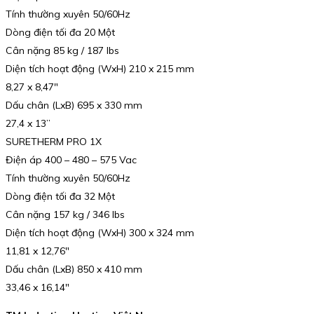
Tính thường xuyên 50/60Hz
Dòng điện tối đa 20 Một
Cân nặng 85 kg / 187 lbs
Diện tích hoạt động (WxH) 210 x 215 mm
8,27 x 8,47″
Dấu chân (LxB) 695 x 330 mm
27,4 x 13”
SURETHERM PRO 1X
Điện áp 400 – 480 – 575 Vac
Tính thường xuyên 50/60Hz
Dòng điện tối đa 32 Một
Cân nặng 157 kg / 346 lbs
Diện tích hoạt động (WxH) 300 x 324 mm
11,81 x 12,76″
Dấu chân (LxB) 850 x 410 mm
33,46 x 16,14″