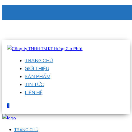
CÔNG TY TNHH TM KT HƯNG GIA PHÁT
Hotline
:
0938 336 079
Email
:
phu@hgpvietnam.com
TRANG CHỦ
GIỚI THIỆU
SẢN PHẨM
TIN TỨC
LIÊN HỆ
0
TRANG CHỦ