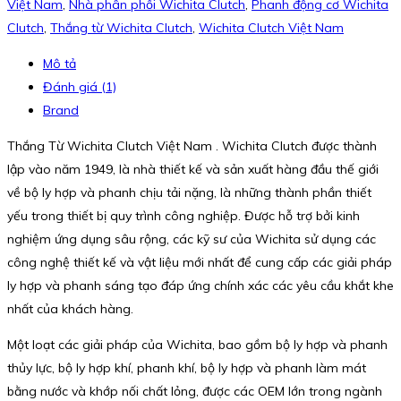
Việt Nam
,
Nhà phân phối Wichita Clutch
,
Phanh động cơ Wichita
Clutch
,
Thắng từ Wichita Clutch
,
Wichita Clutch Việt Nam
Mô tả
Đánh giá (1)
Brand
Thắng Từ Wichita Clutch Việt Nam . Wichita Clutch được thành
lập vào năm 1949, là nhà thiết kế và sản xuất hàng đầu thế giới
về bộ ly hợp và phanh chịu tải nặng, là những thành phần thiết
yếu trong thiết bị quy trình công nghiệp. Được hỗ trợ bởi kinh
nghiệm ứng dụng sâu rộng, các kỹ sư của Wichita sử dụng các
công nghệ thiết kế và vật liệu mới nhất để cung cấp các giải pháp
ly hợp và phanh sáng tạo đáp ứng chính xác các yêu cầu khắt khe
nhất của khách hàng.
Một loạt các giải pháp của Wichita, bao gồm bộ ly hợp và phanh
thủy lực, bộ ly hợp khí, phanh khí, bộ ly hợp và phanh làm mát
bằng nước và khớp nối chất lỏng, được các OEM lớn trong ngành