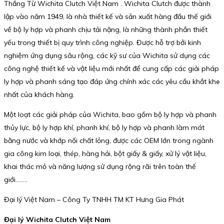
Thắng Từ Wichita Clutch Việt Nam . Wichita Clutch được thành
lập vào năm 1949, là nhà thiết kế và sản xuất hàng đầu thế giới
về bộ ly hợp và phanh chịu tải nặng, là những thành phần thiết
yếu trong thiết bị quy trình công nghiệp. Được hỗ trợ bởi kinh
nghiệm ứng dụng sâu rộng, các kỹ sư của Wichita sử dụng các
công nghệ thiết kế và vật liệu mới nhất để cung cấp các giải pháp
ly hợp và phanh sáng tạo đáp ứng chính xác các yêu cầu khắt khe
nhất của khách hàng.
Một loạt các giải pháp của Wichita, bao gồm bộ ly hợp và phanh
thủy lực, bộ ly hợp khí, phanh khí, bộ ly hợp và phanh làm mát
bằng nước và khớp nối chất lỏng, được các OEM lớn trong ngành
gia công kim loại, thép, hàng hải, bột giấy & giấy, xử lý vật liệu,
khai thác mỏ và năng lượng sử dụng rộng rãi trên toàn thế
giới……..
Đại lý Việt Nam – Công Ty TNHH TM KT Hưng Gia Phát
Đại lý Wichita Clutch Việt Nam