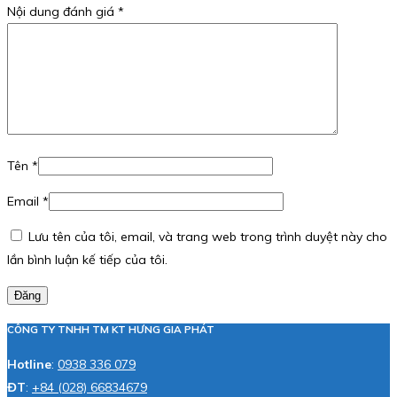
Nội dung đánh giá
*
Tên
*
Email
*
Lưu tên của tôi, email, và trang web trong trình duyệt này cho
lần bình luận kế tiếp của tôi.
Đăng
CÔNG TY TNHH TM KT HƯNG GIA PHÁT
Hotline
:
0938 336 079
ĐT
:
+84 (028) 66834679