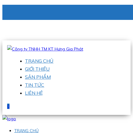
CÔNG TY TNHH TM KT HƯNG GIA PHÁT
Hotline
:
0938 336 079
Email
:
phu@hgpvietnam.com
TRANG CHỦ
GIỚI THIỆU
SẢN PHẨM
TIN TỨC
LIÊN HỆ
0
TRANG CHỦ