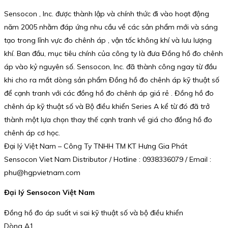
Sensocon , Inc. được thành lập và chính thức đi vào hoạt động
năm 2005 nhằm đáp ứng nhu cầu về các sản phẩm mới và sáng
tạo trong lĩnh vực đo chênh áp , vận tốc không khí và lưu lượng
khí. Ban đầu, mục tiêu chính của công ty là đưa Đồng hồ đo chênh
áp vào kỷ nguyên số. Sensocon, Inc. đã thành công ngay từ đầu
khi cho ra mắt dòng sản phẩm Đồng hồ đo chênh áp kỹ thuật số
để cạnh tranh với các đồng hồ đo chênh áp giá rẻ . Đồng hồ đo
chênh áp kỹ thuật số và Bộ điều khiển Series A kể từ đó đã trở
thành một lựa chọn thay thế cạnh tranh về giá cho đồng hồ đo
chênh áp cơ học.
Đại lý Việt Nam – Công Ty TNHH TM KT Hưng Gia Phát
Sensocon Viet Nam Distributor / Hotline : 0938336079 / Email :
phu@hgpvietnam.com
Đại lý Sensocon Việt Nam
Đồng hồ đo áp suất vi sai kỹ thuật số và bộ điều khiển
Dòng A1