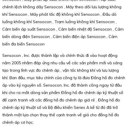
chênh lệch không dây Sensocon , Máy theo dõi lưu lượng không
khí Sensocon , Máy phát tốc độ không khí Sensocon , Đầu dò
luồng không khí Sensocon , Trạm luồng không khí Sensocon ,
Cảm biến áp suất Sensocon , Cảm biến nhiệt độ Sensocon , Cảm
biến dòng điện Sensocon , Cảm biến điện áp Sensocon , Cảm
biến đa biến Sensocon
Sensocon , Inc. được thành lập và chính thức đi vào hoạt động
năm 2005 nhằm đáp ứng nhu cầu về các sản phẩm mới và sáng
tạo trong lĩnh vực đo chênh áp , vận tốc không khí và lưu lượng
khí. Ban đầu, mục tiêu chính của công ty là đưa Đồng hồ đo chênh
áp vào kỷ nguyên số. Sensocon, Inc. đã thành công ngay từ đầu
khi cho ra mắt dòng sản phẩm Đồng hồ đo chênh áp kỹ thuật số
để cạnh tranh với các đồng hồ đo chênh áp giá rẻ . Đồng hồ đo
chênh áp kỹ thuật số và Bộ điều khiển Series A kể từ đó đã trở
thành một lựa chọn thay thế cạnh tranh về giá cho đồng hồ đo
chênh áp cơ học.