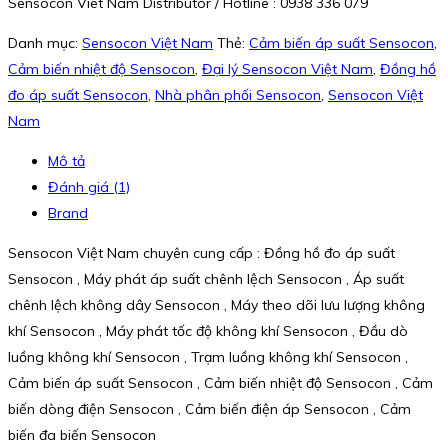
Sensocon Viet Nam Distributor / Hotline : 0938 336 079
Danh mục:
Sensocon Việt Nam
Thẻ:
Cảm biến áp suất Sensocon
,
Cảm biến nhiệt độ Sensocon
,
Đại lý Sensocon Việt Nam
,
Đồng hồ
đo áp suất Sensocon
,
Nhà phân phối Sensocon
,
Sensocon Việt
Nam
Mô tả
Đánh giá (1)
Brand
Sensocon Việt Nam chuyên cung cấp : Đồng hồ đo áp suất
Sensocon , Máy phát áp suất chênh lệch Sensocon , Áp suất
chênh lệch không dây Sensocon , Máy theo dõi lưu lượng không
khí Sensocon , Máy phát tốc độ không khí Sensocon , Đầu dò
luồng không khí Sensocon , Trạm luồng không khí Sensocon ,
Cảm biến áp suất Sensocon , Cảm biến nhiệt độ Sensocon , Cảm
biến dòng điện Sensocon , Cảm biến điện áp Sensocon , Cảm
biến đa biến Sensocon