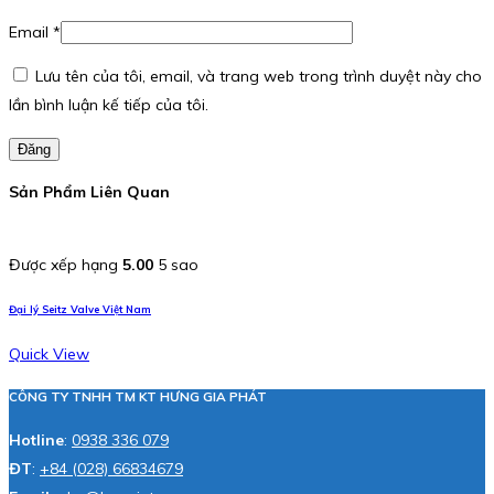
Email
*
Lưu tên của tôi, email, và trang web trong trình duyệt này cho
lần bình luận kế tiếp của tôi.
Đăng
Sản Phẩm Liên Quan
Được xếp hạng
5.00
5 sao
Đại lý Seitz Valve Việt Nam
Quick View
CÔNG TY TNHH TM KT HƯNG GIA PHÁT
Hotline
:
0938 336 079
ĐT
:
+84 (028) 66834679