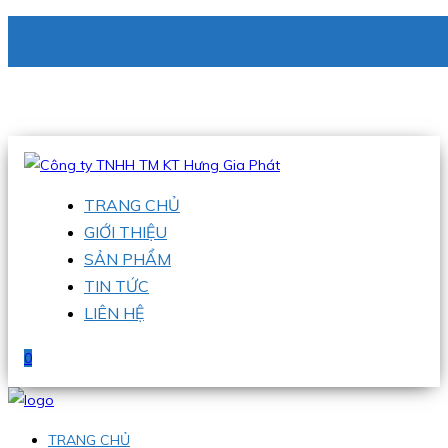
CÔNG TY TNHH TM KT HƯNG GIA PHÁT
Hotline
:
0938 336 079
Email
:
phu@hgpvietnam.com
TRANG CHỦ
GIỚI THIỆU
SẢN PHẨM
TIN TỨC
LIÊN HỆ
0
TRANG CHỦ