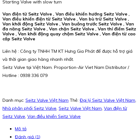
Starting Valve with slow turn
Van điện từ Seitz Valve , Van điều khiển hướng Seitz Valve ,
Van điều khiển điện từ Seitz Valve , Van bù trừ Seitz Valve ,
Van khởi động Seitz Valve , Van buồng trước Seitz Valve , Van
đa năng Seitz Valve , Van chặn Seitz Valve , Van thí điểm Seitz
Valve , Van khởi động quay chậm Seitz Valve , Van điện từ cao
cấp Seitz Valve
Liên hệ : Công ty TNHH TM KT Hưng Gia Phát để được hỗ trợ giá
và thời gian giao hàng nhanh nhất.
Seitz Valve tại Việt Nam. Proportion-Air Viet Nam Distributor /
Hotline : 0938 336 079
Danh mục:
Seitz Valve Việt Nam
Thẻ:
Đại lý Seitz Valve Việt Nam
,
Nhà phân phối Seitz Valve
,
Seitz Valve Việt Nam
,
Van điện từ
Seitz Valve
,
Van điều khiển Seitz Valve
Mô tả
Đánh giá (1)