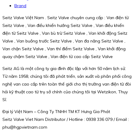
Brand
Seitz Valve Việt Nam . Seitz Valve chuyên cung cấp : Van điện từ
Seitz Valve , Van điều khiển hướng Seitz Valve , Van điều khiển
điện từ Seitz Valve , Van bù trừ Seitz Valve , Van khởi động Seitz
Valve , Van buồng trước Seitz Valve , Van đa năng Seitz Valve ,
Van chặn Seitz Valve , Van thí điểm Seitz Valve , Van khởi động
quay chậm Seitz Valve , Van điện từ cao cấp Seitz Valve
Seitz AG là một công ty gia đình độc lập với hơn 50 năm lịch sử.
Từ năm 1958, chúng tôi đã phát triển, sản xuất và phân phối công
nghệ van cao cấp trên toàn thế giới cho thị trường van điện từ đòi
hỏi kỹ thuật cao từ trụ sở chính của chúng tôi tại Wetzikon, Thụy
Sĩ.
Đại lý Việt Nam – Công Ty TNHH TM KT Hưng Gia Phát
Seitz Valve Viet Nam Distributor / Hotline : 0938 336 079 / Email :
phu@hgpvietnam.com