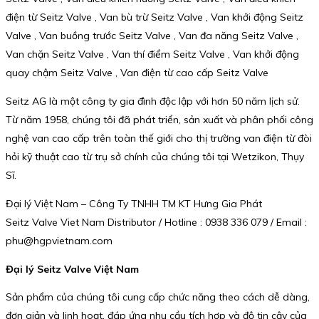
điện từ Seitz Valve , Van bù trừ Seitz Valve , Van khởi động Seitz
Valve , Van buồng trước Seitz Valve , Van đa năng Seitz Valve ,
Van chặn Seitz Valve , Van thí điểm Seitz Valve , Van khởi động
quay chậm Seitz Valve , Van điện từ cao cấp Seitz Valve
Seitz AG là một công ty gia đình độc lập với hơn 50 năm lịch sử.
Từ năm 1958, chúng tôi đã phát triển, sản xuất và phân phối công
nghệ van cao cấp trên toàn thế giới cho thị trường van điện từ đòi
hỏi kỹ thuật cao từ trụ sở chính của chúng tôi tại Wetzikon, Thụy
Sĩ.
Đại lý Việt Nam – Công Ty TNHH TM KT Hưng Gia Phát
Seitz Valve Viet Nam Distributor / Hotline : 0938 336 079 / Email :
phu@hgpvietnam.com
Đại lý Seitz Valve Việt Nam
Sản phẩm của chúng tôi cung cấp chức năng theo cách dễ dàng,
đơn giản và linh hoạt, đáp ứng nhu cầu tích hợp và độ tin cậy của