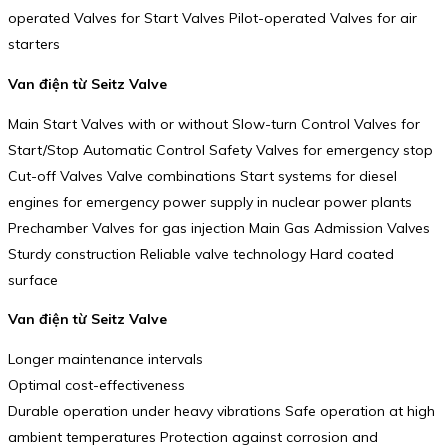
operated Valves for Start Valves Pilot-operated Valves for air
starters
Van điện từ Seitz Valve
Main Start Valves with or without Slow-turn Control Valves for
Start/Stop Automatic Control Safety Valves for emergency stop
Cut-off Valves Valve combinations Start systems for diesel
engines for emergency power supply in nuclear power plants
Prechamber Valves for gas injection Main Gas Admission Valves
Sturdy construction Reliable valve technology Hard coated
surface
Van điện từ Seitz Valve
Longer maintenance intervals
Optimal cost-effectiveness
Durable operation under heavy vibrations Safe operation at high
ambient temperatures Protection against corrosion and