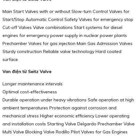
Main Start Valves with or without Slow-turn Control Valves for
Start/Stop Automatic Control Safety Valves for emergency stop
Cut-off Valves Valve combinations Start systems for diesel
engines for emergency power supply in nuclear power plants
Prechamber Valves for gas injection Main Gas Admission Valves
Sturdy construction Reliable valve technology Hard coated
surface
Van điện từ Seitz Valve
Longer maintenance intervals
Optimal cost-effectiveness
Durable operation under heavy vibrations Safe operation at high
ambient temperatures Protection against corrosion and
mechanical stress Higher economic efficiency Lower operating
and installation costs Starting Valve Delgardo Prechamber Valve
Multi Valve Blocking Valve Rodillo Pilot Valves for Gas Engines