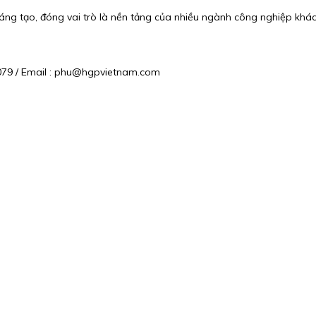
ng tạo, đóng vai trò là nền tảng của nhiều ngành công nghiệp khác 
6 079 / Email : phu@hgpvietnam.com