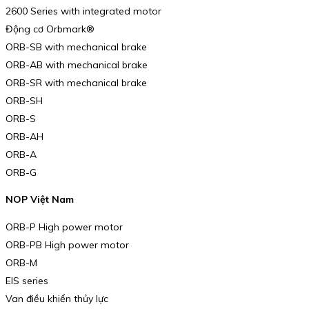
2600 Series with integrated motor
Động cơ Orbmark®
ORB-SB with mechanical brake
ORB-AB with mechanical brake
ORB-SR with mechanical brake
ORB-SH
ORB-S
ORB-AH
ORB-A
ORB-G
NOP Việt Nam
ORB-P High power motor
ORB-PB High power motor
ORB-M
EIS series
Van điều khiển thủy lực