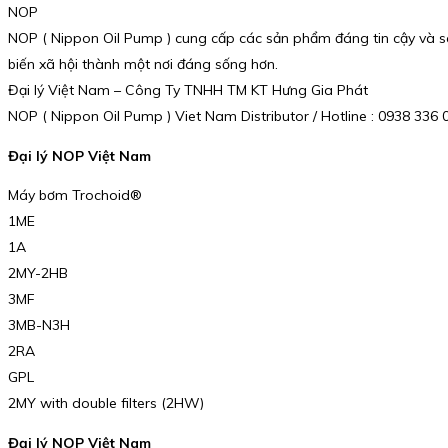
NOP
NOP ( Nippon Oil Pump ) cung cấp các sản phẩm đáng tin cậy và sá
biến xã hội thành một nơi đáng sống hơn.
Đại lý Việt Nam – Công Ty TNHH TM KT Hưng Gia Phát
NOP ( Nippon Oil Pump ) Viet Nam Distributor / Hotline : 0938 33
Đại lý NOP Việt Nam
Máy bơm Trochoid®
1ME
1A
2MY-2HB
3MF
3MB-N3H
2RA
GPL
2MY with double filters (2HW)
Đại lý NOP Việt Nam