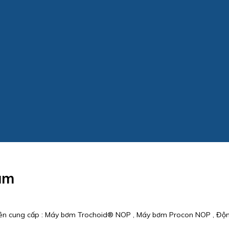
am
yên cung cấp : Máy bơm Trochoid® NOP , Máy bơm Procon NOP , Độn