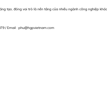
ng tạo, đóng vai trò là nền tảng của nhiều ngành công nghiệp khác 
6 079 / Email : phu@hgpvietnam.com