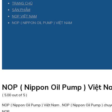
TRANG CHỦ
SẢN PHẨM
NOP VIỆT NAM
NOP ( NIPPON OIL PUMP ) VIỆT NAM
NOP ( Nippon Oil Pump ) Việt N
( 5.00 out of 5 )
NOP ( Nippon Oil Pump ) Việt Nam . NOP ( Nippon Oil Pump ) chu
NOP