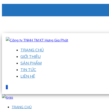
CÔNG TY TNHH TM KT HƯNG GIA PHÁT
Hotline
:
0938 336 079
Email
:
phu@hgpvietnam.com
TRANG CHỦ
GIỚI THIỆU
SẢN PHẨM
TIN TỨC
LIÊN HỆ
0
TRANG CHỦ