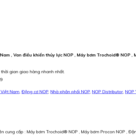
 Nam , Van điều khiển thủy lực NOP , Máy bơm Trochoid® NOP 
 thời gian giao hàng nhanh nhất.
79
 Việt Nam
,
Động cơ NOP
,
Nhà phân phối NOP
,
NOP Distributor
,
NOP 
yên cung cấp : Máy bơm Trochoid® NOP , Máy bơm Procon NOP , Độn