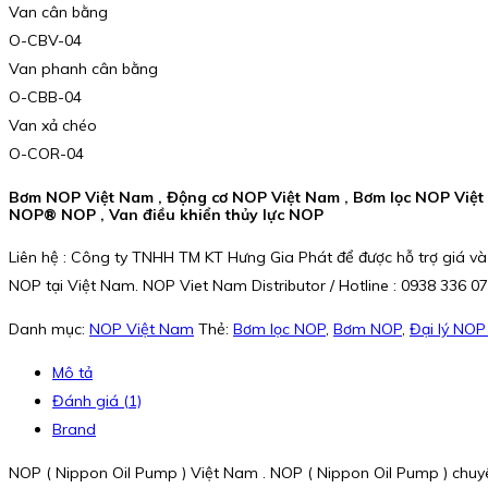
Van cân bằng
O-CBV-04
Van phanh cân bằng
O-CBB-04
Van xả chéo
O-COR-04
Bơm NOP Việt Nam , Động cơ NOP Việt Nam , Bơm lọc NOP Việt
NOP® NOP , Van điều khiển thủy lực NOP
Liên hệ : Công ty TNHH TM KT Hưng Gia Phát để được hỗ trợ giá và
NOP tại Việt Nam. NOP Viet Nam Distributor / Hotline : 0938 336 0
Danh mục:
NOP Việt Nam
Thẻ:
Bơm lọc NOP
,
Bơm NOP
,
Đại lý NOP
Mô tả
Đánh giá (1)
Brand
NOP ( Nippon Oil Pump ) Việt Nam . NOP ( Nippon Oil Pump ) chu