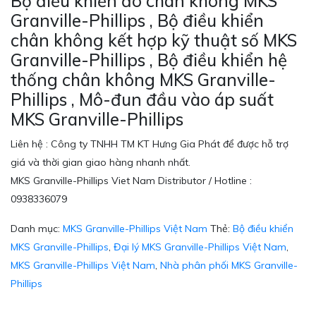
Bộ điều khiển đo chân không MKS
Granville-Phillips , Bộ điều khiển
chân không kết hợp kỹ thuật số MKS
Granville-Phillips , Bộ điều khiển hệ
thống chân không MKS Granville-
Phillips , Mô-đun đầu vào áp suất
MKS Granville-Phillips
Liên hệ : Công ty TNHH TM KT Hưng Gia Phát để được hỗ trợ
giá và thời gian giao hàng nhanh nhất.
MKS Granville-Phillips Viet Nam Distributor / Hotline :
0938336079
Danh mục:
MKS Granville-Phillips Việt Nam
Thẻ:
Bộ điều khiển
MKS Granville-Phillips
,
Đại lý MKS Granville-Phillips Việt Nam
,
MKS Granville-Phillips Việt Nam
,
Nhà phân phối MKS Granville-
Phillips