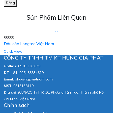
Đăng
Sản Phẩm Liên Quan
Được xếp
Đầu cân Longtec Việt Nam
hạng
5.00
5
sao
Quick View
CÔNG TY TNHH TM KT HƯNG GIA PHÁT
Hotline
:
0938 336 079
ĐT
:
+84 (028) 66834679
Email
:
phu@hgpvietnam.com
MST
:
0313138119
Địa chỉ
: 933/5/2C Tỉnh lộ 10, Phường Tân Tạo, Thành phố Hồ
Chí Minh, Việt Nam.
Chính sách