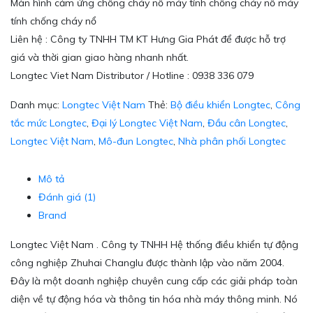
Màn hình cảm ứng chống cháy nổ máy tính chống cháy nổ máy
tính chống cháy nổ
Liên hệ : Công ty TNHH TM KT Hưng Gia Phát để được hỗ trợ
giá và thời gian giao hàng nhanh nhất.
Longtec Viet Nam Distributor / Hotline : 0938 336 079
Danh mục:
Longtec Việt Nam
Thẻ:
Bộ điều khiển Longtec
,
Công
tắc mức Longtec
,
Đại lý Longtec Việt Nam
,
Đầu cân Longtec
,
Longtec Việt Nam
,
Mô-đun Longtec
,
Nhà phân phối Longtec
Mô tả
Đánh giá (1)
Brand
Longtec Việt Nam . Công ty TNHH Hệ thống điều khiển tự động
công nghiệp Zhuhai Changlu được thành lập vào năm 2004.
Đây là một doanh nghiệp chuyên cung cấp các giải pháp toàn
diện về tự động hóa và thông tin hóa nhà máy thông minh. Nó