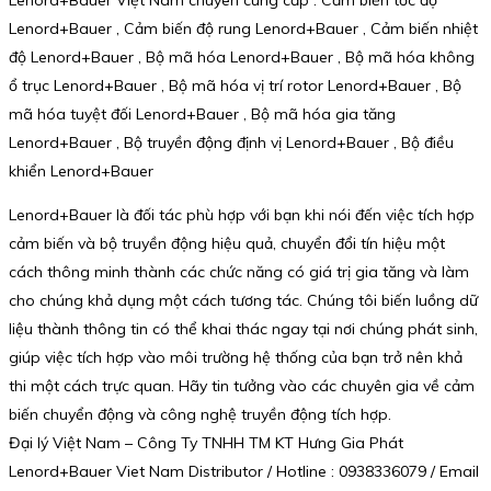
Lenord+Bauer Việt Nam chuyên cung cấp : Cảm biến tốc độ
Lenord+Bauer , Cảm biến độ rung Lenord+Bauer , Cảm biến nhiệt
độ Lenord+Bauer , Bộ mã hóa Lenord+Bauer , Bộ mã hóa không
ổ trục Lenord+Bauer , Bộ mã hóa vị trí rotor Lenord+Bauer , Bộ
mã hóa tuyệt đối Lenord+Bauer , Bộ mã hóa gia tăng
Lenord+Bauer , Bộ truyền động định vị Lenord+Bauer , Bộ điều
khiển Lenord+Bauer
Lenord+Bauer là đối tác phù hợp với bạn khi nói đến việc tích hợp
cảm biến và bộ truyền động hiệu quả, chuyển đổi tín hiệu một
cách thông minh thành các chức năng có giá trị gia tăng và làm
cho chúng khả dụng một cách tương tác. Chúng tôi biến luồng dữ
liệu thành thông tin có thể khai thác ngay tại nơi chúng phát sinh,
giúp việc tích hợp vào môi trường hệ thống của bạn trở nên khả
thi một cách trực quan. Hãy tin tưởng vào các chuyên gia về cảm
biến chuyển động và công nghệ truyền động tích hợp.
Đại lý Việt Nam – Công Ty TNHH TM KT Hưng Gia Phát
Lenord+Bauer Viet Nam Distributor / Hotline : 0938336079 / Email