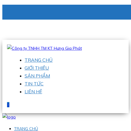
CÔNG TY TNHH TM KT HƯNG GIA PHÁT
Hotline
:
0938 336 079
Email
:
phu@hgpvietnam.com
TRANG CHỦ
GIỚI THIỆU
SẢN PHẨM
TIN TỨC
LIÊN HỆ
0
TRANG CHỦ