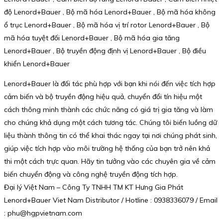
độ Lenord+Bauer , Bộ mã hóa Lenord+Bauer , Bộ mã hóa không
ổ trục Lenord+Bauer , Bộ mã hóa vị trí rotor Lenord+Bauer , Bộ
mã hóa tuyệt đối Lenord+Bauer , Bộ mã hóa gia tăng
Lenord+Bauer , Bộ truyền động định vị Lenord+Bauer , Bộ điều
khiển Lenord+Bauer
Lenord+Bauer là đối tác phù hợp với bạn khi nói đến việc tích hợp
cảm biến và bộ truyền động hiệu quả, chuyển đổi tín hiệu một
cách thông minh thành các chức năng có giá trị gia tăng và làm
cho chúng khả dụng một cách tương tác. Chúng tôi biến luồng dữ
liệu thành thông tin có thể khai thác ngay tại nơi chúng phát sinh,
giúp việc tích hợp vào môi trường hệ thống của bạn trở nên khả
thi một cách trực quan. Hãy tin tưởng vào các chuyên gia về cảm
biến chuyển động và công nghệ truyền động tích hợp.
Đại lý Việt Nam – Công Ty TNHH TM KT Hưng Gia Phát
Lenord+Bauer Viet Nam Distributor / Hotline : 0938336079 / Email
: phu@hgpvietnam.com