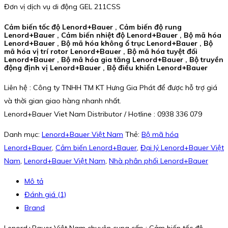
Đơn vị dịch vụ di động GEL 211CSS
Cảm biến tốc độ Lenord+Bauer , Cảm biến độ rung
Lenord+Bauer , Cảm biến nhiệt độ Lenord+Bauer , Bộ mã hóa
Lenord+Bauer , Bộ mã hóa không ổ trục Lenord+Bauer , Bộ
mã hóa vị trí rotor Lenord+Bauer , Bộ mã hóa tuyệt đối
Lenord+Bauer , Bộ mã hóa gia tăng Lenord+Bauer , Bộ truyền
động định vị Lenord+Bauer , Bộ điều khiển Lenord+Bauer
Liên hệ : Công ty TNHH TM KT Hưng Gia Phát để được hỗ trợ giá
và thời gian giao hàng nhanh nhất.
Lenord+Bauer Viet Nam Distributor / Hotline : 0938 336 079
Danh mục:
Lenord+Bauer Việt Nam
Thẻ:
Bộ mã hóa
Lenord+Bauer
,
Cảm biến Lenord+Bauer
,
Đại lý Lenord+Bauer Việt
Nam
,
Lenord+Bauer Việt Nam
,
Nhà phân phối Lenord+Bauer
Mô tả
Đánh giá (1)
Brand