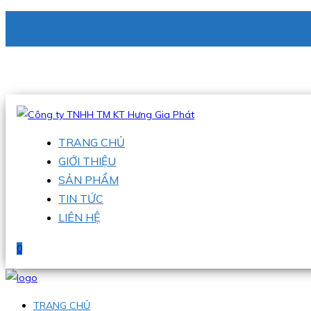
CÔNG TY TNHH TM KT HƯNG GIA PHÁT
Hotline
:
0938 336 079
Email
:
phu@hgpvietnam.com
TRANG CHỦ
GIỚI THIỆU
SẢN PHẨM
TIN TỨC
LIÊN HỆ
0
TRANG CHỦ