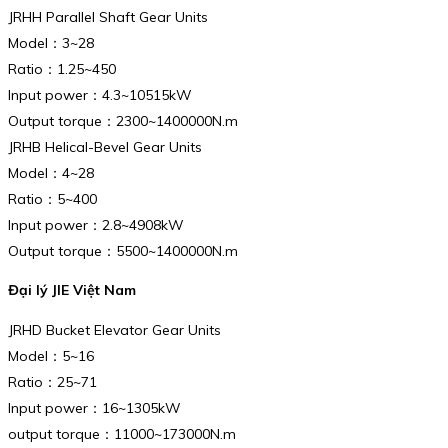
JRHH Parallel Shaft Gear Units
Model：3~28
Ratio：1.25~450
Input power：4.3~10515kW
Output torque：2300~1400000N.m
JRHB Helical-Bevel Gear Units
Model：4~28
Ratio：5~400
Input power：2.8~4908kW
Output torque：5500~1400000N.m
Đại lý JIE Việt Nam
JRHD Bucket Elevator Gear Units
Model：5~16
Ratio：25~71
Input power：16~1305kW
output torque：11000~173000N.m