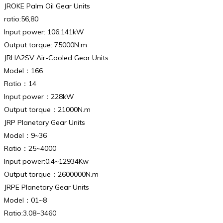
JROKE Palm Oil Gear Units
ratio:56,80
Input power: 106,141kW
Output torque: 75000N.m
JRHA2SV Air-Cooled Gear Units
Model：166
Ratio：14
Input power：228kW
Output torque：21000N.m
JRP Planetary Gear Units
Model：9~36
Ratio：25~4000
Input power:0.4~12934Kw
Output torque：2600000N.m
JRPE Planetary Gear Units
Model：01~8
Ratio:3.08~3460