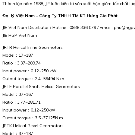
Thành lập năm 1988, JIE luôn kiên trì sản xuất hộp giảm tốc chất 
Đại lý Việt Nam – Công Ty TNHH TM KT Hưng Gia Phát
JIE Viet Nam Distributor / Hotline : 0938 336 079 / Email : phu@hg
JIE HGP Viet Nam
JRTR Helical Inline Gearmotors
Model：17~187
Ratio：3.37~289.74
Input power：0.12~250 kW
Output torque：2.4~56494 N.m
JRTF Parallel Shaft-Helical Gearmotors
Model：37~167
Ratio：3.77~281.71
Input power：0.12~250kW
Output torque：3.5~37125N.m
JRTK Helical-Bevel Gearmotors
Model：37~187