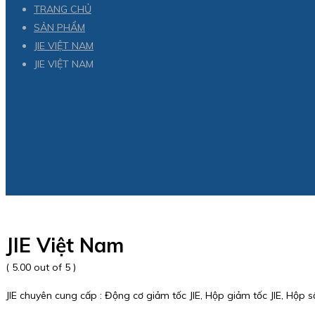
TRANG CHỦ
SẢN PHẨM
JIE VIỆT NAM
JIE VIỆT NAM
JIE Việt Nam
( 5.00 out of 5 )
JIE chuyên cung cấp : Động cơ giảm tốc JIE, Hộp giảm tốc JIE, Hộp số