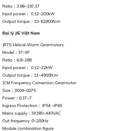
Ratio：3.98~197.37
Input power： 0.12~200kW
Output torque：10~62800N.m
Đại lý JIE Việt Nam
JRTS Helical-Worm Gearmotors
Model：37~97
Ratio：6.8~288
Input power： 0.12~22kW
Output torque：11~4900N.m
JCM Frequency Conversion Gearmotor
Size：0004~0075
Power：0.37~7.
Ingress Protection： IP54 ~IP65
Mains supply：3X380~440VAC
Out frequency :0~200Hz
Module combination figure