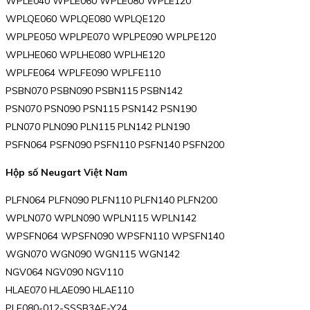
WPLE040 WPLE060 WPLE080 WPLE120
WPLQE060 WPLQE080 WPLQE120
WPLPE050 WPLPE070 WPLPE090 WPLPE120
WPLHE060 WPLHE080 WPLHE120
WPLFE064 WPLFE090 WPLFE110
PSBN070 PSBN090 PSBN115 PSBN142
PSN070 PSN090 PSN115 PSN142 PSN190
PLN070 PLN090 PLN115 PLN142 PLN190
PSFN064 PSFN090 PSFN110 PSFN140 PSFN200
Hộp số Neugart Việt Nam
PLFN064 PLFN090 PLFN110 PLFN140 PLFN200
WPLN070 WPLN090 WPLN115 WPLN142
WPSFN064 WPSFN090 WPSFN110 WPSFN140
WGN070 WGN090 WGN115 WGN142
NGV064 NGV090 NGV110
HLAE070 HLAE090 HLAE110
PLE080-012-SSSB3AF-Y24