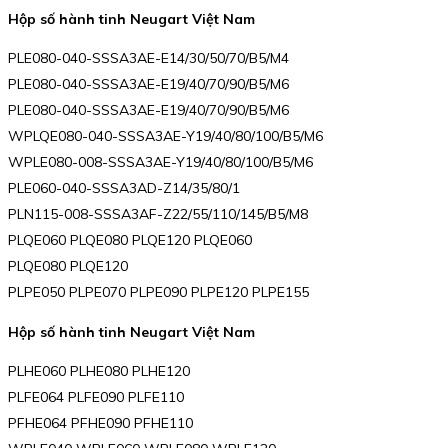
Hộp số hành tinh Neugart Việt Nam
PLE080-040-SSSA3AE-E14/30/50/70/B5/M4
PLE080-040-SSSA3AE-E19/40/70/90/B5/M6
PLE080-040-SSSA3AE-E19/40/70/90/B5/M6
WPLQE080-040-SSSA3AE-Y19/40/80/100/B5/M6
WPLE080-008-SSSA3AE-Y19/40/80/100/B5/M6
PLE060-040-SSSA3AD-Z14/35/80/1
PLN115-008-SSSA3AF-Z22/55/110/145/B5/M8
PLQE060 PLQE080 PLQE120 PLQE060
PLQE080 PLQE120
PLPE050 PLPE070 PLPE090 PLPE120 PLPE155
Hộp số hành tinh Neugart Việt Nam
PLHE060 PLHE080 PLHE120
PLFE064 PLFE090 PLFE110
PFHE064 PFHE090 PFHE110