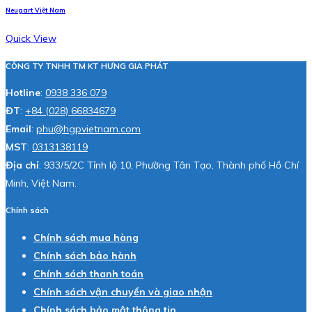
Neugart Việt Nam
Quick View
CÔNG TY TNHH TM KT HƯNG GIA PHÁT
Hotline
:
0938 336 079
ĐT
:
+84 (028) 66834679
Email
:
phu@hgpvietnam.com
MST
:
0313138119
Địa chỉ
: 933/5/2C Tỉnh lộ 10, Phường Tân Tạo, Thành phố Hồ Chí
Minh, Việt Nam.
Chính sách
Chính sách mua hàng
Chính sách bảo hành
Chính sách thanh toán
Chính sách vận chuyển và giao nhận
Chính sách bảo mật thông tin