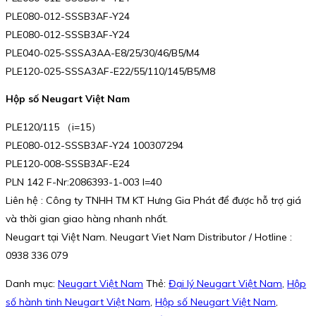
PLE080-012-SSSB3AF-Y24
PLE080-012-SSSB3AF-Y24
PLE040-025-SSSA3AA-E8/25/30/46/B5/M4
PLE120-025-SSSA3AF-E22/55/110/145/B5/M8
Hộp số Neugart Việt Nam
PLE120/115 （i=15）
PLE080-012-SSSB3AF-Y24 100307294
PLE120-008-SSSB3AF-E24
PLN 142 F-Nr:2086393-1-003 I=40
Liên hệ : Công ty TNHH TM KT Hưng Gia Phát để được hỗ trợ giá
và thời gian giao hàng nhanh nhất.
Neugart tại Việt Nam. Neugart Viet Nam Distributor / Hotline :
0938 336 079
Danh mục:
Neugart Việt Nam
Thẻ:
Đại lý Neugart Việt Nam
,
Hộp
số hành tinh Neugart Việt Nam
,
Hộp số Neugart Việt Nam
,