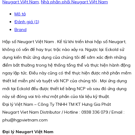
Neugart Việt Nam
,
Nhà phân phối Neugart Việt Nam
Mô tả
Đánh giá (1)
Brand
Hộp số Neugart Việt Nam . Kể từ khi triển khai hộp số Neugart,
không có vấn đề hay trục trặc nào xảy ra. Ngược lại: Eckold sử
dụng kiến thức ứng dụng của chúng tôi để sớm xác định những
điểm bất thường trong hệ thống tổng thể và thực hiện hành động
ngay lập tức. Điều này cũng có thể thực hiện được nhờ phần mềm
thiết kế miễn phí và tuyệt vời NCP của chúng tôi . Mọi ứng dụng
mới tại Eckold đều được thiết kế bằng NCP và sau đó ứng dụng
này sẽ đóng vai trò như một phần của tài liệu kỹ thuật.
Đại lý Việt Nam – Công Ty TNHH TM KT Hưng Gia Phát
Neugart Viet Nam Distributor / Hotline : 0938 336 079 / Email :
phu@hgpvietnam.com
Đại lý Neugart Việt Nam