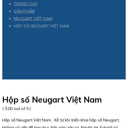
TRANG CHỦ
SẢN PHẨM
NEUGART VIỆT NAM
HỘP SỐ NEUGART VIỆT NAM
Hộp số Neugart Việt Nam
( 5.00 out of 5 )
Hộp số Neugart Việt Nam . Kể từ khi triển khai hộp số Neugart,
không có vấn đề hay trục trặc nào xảy ra. Ngược lại: Eckold sử