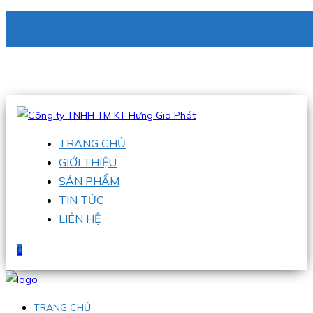
CÔNG TY TNHH TM KT HƯNG GIA PHÁT
Hotline
:
0938 336 079
Email
:
phu@hgpvietnam.com
TRANG CHỦ
GIỚI THIỆU
SẢN PHẨM
TIN TỨC
LIÊN HỆ
0
TRANG CHỦ