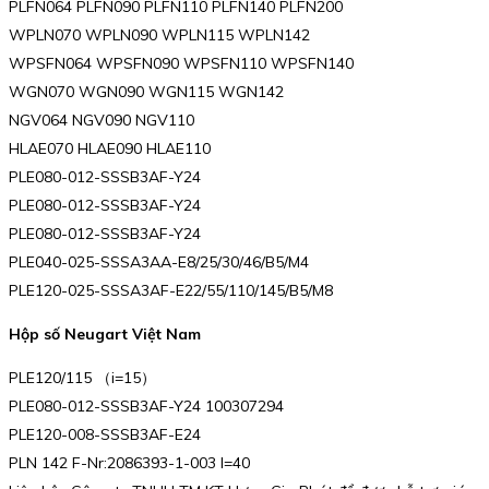
PLFN064 PLFN090 PLFN110 PLFN140 PLFN200
WPLN070 WPLN090 WPLN115 WPLN142
WPSFN064 WPSFN090 WPSFN110 WPSFN140
WGN070 WGN090 WGN115 WGN142
NGV064 NGV090 NGV110
HLAE070 HLAE090 HLAE110
PLE080-012-SSSB3AF-Y24
PLE080-012-SSSB3AF-Y24
PLE080-012-SSSB3AF-Y24
PLE040-025-SSSA3AA-E8/25/30/46/B5/M4
PLE120-025-SSSA3AF-E22/55/110/145/B5/M8
Hộp số Neugart Việt Nam
PLE120/115 （i=15）
PLE080-012-SSSB3AF-Y24 100307294
PLE120-008-SSSB3AF-E24
PLN 142 F-Nr:2086393-1-003 I=40