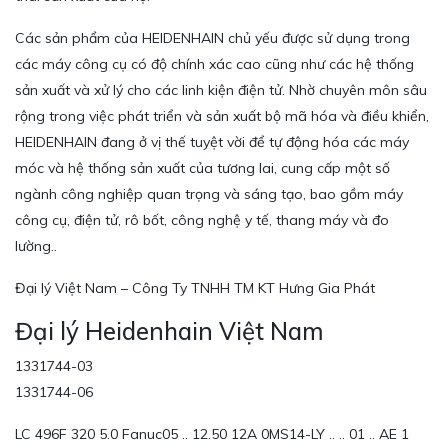
Các sản phẩm của HEIDENHAIN chủ yếu được sử dụng trong
các máy công cụ có độ chính xác cao cũng như các hệ thống
sản xuất và xử lý cho các linh kiện điện tử. Nhờ chuyên môn sâu
rộng trong việc phát triển và sản xuất bộ mã hóa và điều khiển,
HEIDENHAIN đang ở vị thế tuyệt vời để tự động hóa các máy
móc và hệ thống sản xuất của tương lai, cung cấp một số
ngành công nghiệp quan trọng và sáng tạo, bao gồm máy
công cụ, điện tử, rô bốt, công nghệ y tế, thang máy và đo
lường..
Đại lý Việt Nam – Công Ty TNHH TM KT Hưng Gia Phát
Đại lý Heidenhain Việt Nam
1331744-03
1331744-06
LC 496F 320 5.0 Fanuc05 .. 12.50 12A 0MS14-LY .. .. 01 .. AE 1